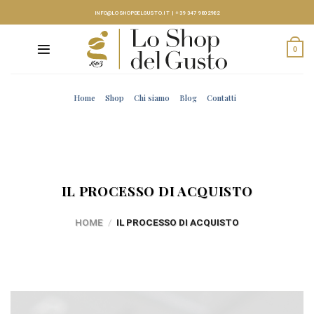
Skip
INFO@LOSHOPDELGUSTO.IT
|
+39 347 9802982
to
content
0
Home
Shop
Chi siamo
Blog
Contatti
IL PROCESSO DI ACQUISTO
HOME
/
IL PROCESSO DI ACQUISTO