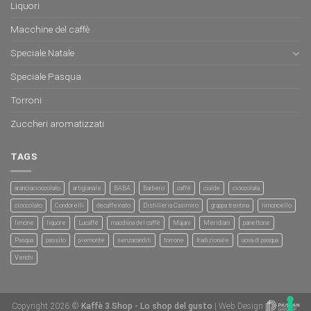
Liquori
Macchine del caffè
Speciale Natale
Speciale Pasqua
Torroni
Zuccheri aromatizzati
TAGS
aranciacioccolato
artigianale
BABA
Barbero
caffè
cialde
cioccolata
cioccolato
Condorelli
decaffeinato
Distilleria Casimiro
grappa trentina
limoncello
limone
liquore
Lucaffé
macchina del caffè
Majani
Meridiani
panettone
Pasqua
passito
piemonte
senzacanditi
torrone
tradizionale
uova di pasqua
Venchi
Copyright 2026 ©
Kaffè 3 Shop - Lo shop del gusto
| Web Design