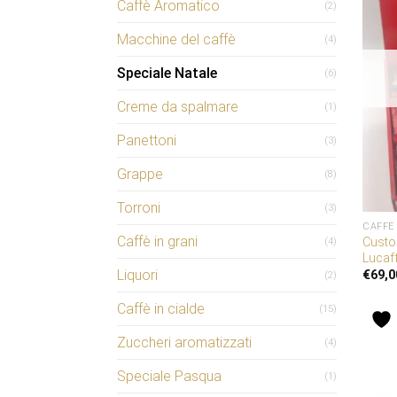
Caffè Aromatico
(2)
Macchine del caffè
(4)
Speciale Natale
(6)
Creme da spalmare
(1)
Panettoni
(3)
Grappe
(8)
Torroni
(3)
CAFFÈ
Caffè in grani
Custo
(4)
Lucaf
Liquori
€
69,0
(2)
Caffè in cialde
(15)
Zuccheri aromatizzati
(4)
Speciale Pasqua
(1)