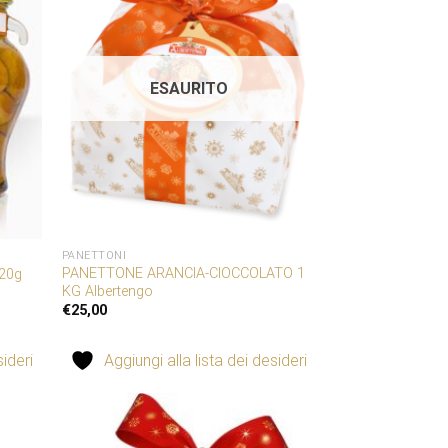
iungi
Aggiungi
a lista
alla lista
dei
dei
ideri
desideri
ESAURITO
PANETTONI
PANETTONE ARANCIA-CIOCCOLATO 1
520g
KG Albertengo
€
25,00
sideri
Aggiungi alla lista dei desideri