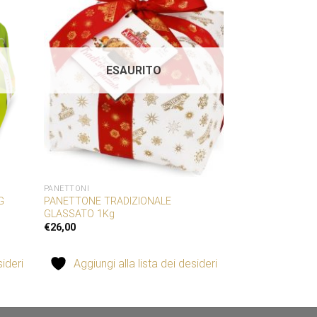
iungi
Aggiungi
a lista
alla lista
dei
dei
ideri
desideri
ESAURITO
PANETTONI
G
PANETTONE TRADIZIONALE
GLASSATO 1Kg
€
26,00
sideri
Aggiungi alla lista dei desideri