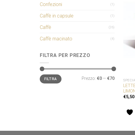
Confezioni
(1)
Caffè in capsule
(1)
Caffè
(26)
Caffè macinato
(4)
FILTRA PER PREZZO
Prezzo
Prezzo
Prezzo:
€0
—
€70
FILTRA
Min
Max
SPECI
LETT
LIMO
€
5,50