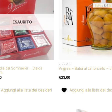
Aggiungi
Agg
alla lista
all
dei
desideri
des
ESAURITO
LIQUORI
dia del Sommelier – Cialda
Virginia – Babà al Limoncello – 
fé
0
€
23,00
Aggiungi alla lista dei desideri
Aggiungi alla lista dei de