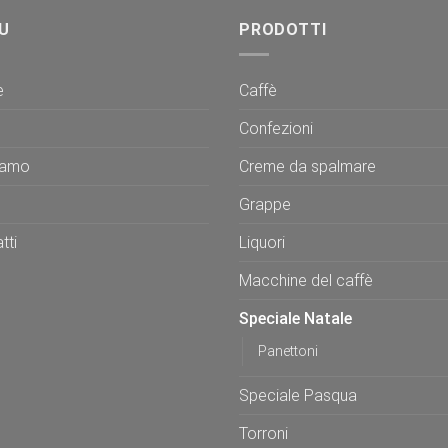
U
PRODOTTI
e
Caffè
Confezioni
iamo
Creme da spalmare
Grappe
tti
Liquori
Macchine del caffè
Speciale Natale
Panettoni
Speciale Pasqua
Torroni