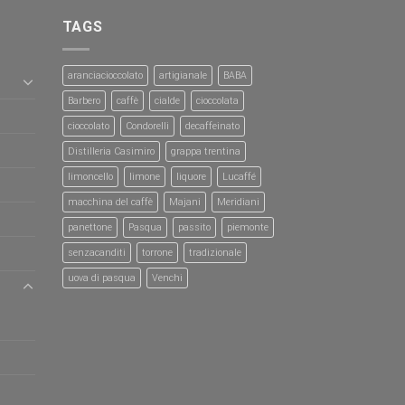
TAGS
aranciacioccolato
artigianale
BABA
Barbero
caffè
cialde
cioccolata
cioccolato
Condorelli
decaffeinato
Distilleria Casimiro
grappa trentina
limoncello
limone
liquore
Lucaffé
macchina del caffè
Majani
Meridiani
panettone
Pasqua
passito
piemonte
senzacanditi
torrone
tradizionale
uova di pasqua
Venchi