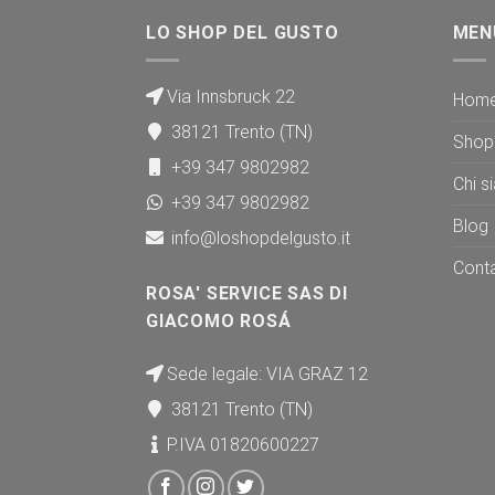
LO SHOP DEL GUSTO
MEN
Via Innsbruck 22
Hom
38121 Trento (TN)
Shop
+39 347 9802982
Chi s
+39 347 9802982
Blog
info@loshopdelgusto.it
Conta
ROSA' SERVICE SAS DI
GIACOMO ROSÁ
Sede legale: VIA GRAZ 12
38121 Trento (TN)
P.IVA 01820600227