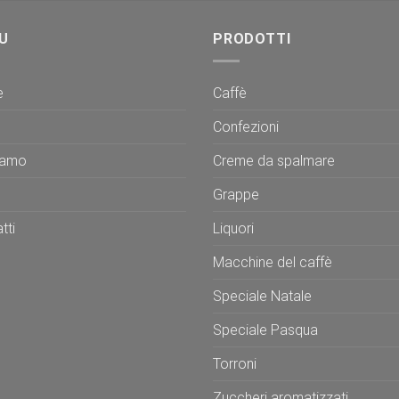
U
PRODOTTI
e
Caffè
Confezioni
iamo
Creme da spalmare
Grappe
tti
Liquori
Macchine del caffè
Speciale Natale
Speciale Pasqua
Torroni
Zuccheri aromatizzati