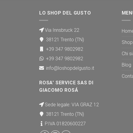
LO SHOP DEL GUSTO
MEN
Via Innsbruck 22
Hom
38121 Trento (TN)
Shop
+39 347 9802982
Chi s
+39 347 9802982
Blog
info@loshopdelgusto.it
Conta
ROSA' SERVICE SAS DI
GIACOMO ROSÁ
Sede legale: VIA GRAZ 12
38121 Trento (TN)
P.IVA 01820600227