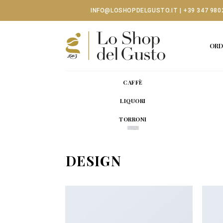
Skip
INFO@LOSHOPDELGUSTO.IT
|
+39 347 980
to
content
ORD
CAFFÈ
LIQUORI
TORRONI
DESIGN