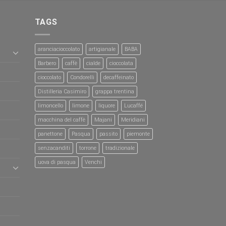
TAGS
aranciacioccolato
artigianale
BABA
Barbero
caffè
cialde
cioccolata
cioccolato
Condorelli
decaffeinato
Distilleria Casimiro
grappa trentina
limoncello
limone
liquore
Lucaffé
macchina del caffè
Majani
Meridiani
panettone
Pasqua
passito
piemonte
senzacanditi
torrone
tradizionale
uova di pasqua
Venchi