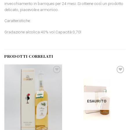
invecchiamento in barriques per 24 mesi. Si ottiene così un prodotto
delicato, piacevole e armonico.
Caratteristiche:
Gradazione alcolica:40% vol.Capacità:0,70l
PRODOTTI CORRELATI
Aggiungi
Aggiungi
alla
alla
lista dei
lista dei
desideri
desideri
ESAURITO