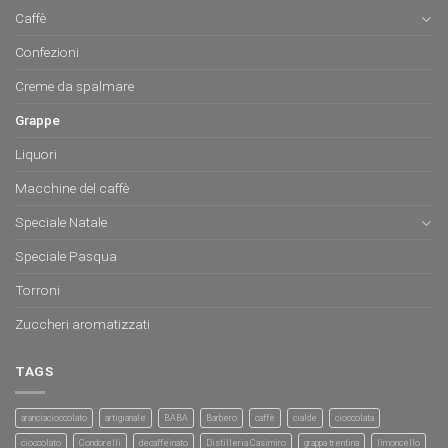
Caffè
Confezioni
Creme da spalmare
Grappe
Liquori
Macchine del caffè
Speciale Natale
Speciale Pasqua
Torroni
Zuccheri aromatizzati
TAGS
aranciacioccolato
artigianale
BABA
Barbero
caffè
cialde
cioccolata
cioccolato
Condorelli
decaffeinato
Distilleria Casimiro
grappa trentina
limoncello