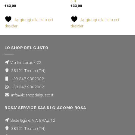
0.7l
€
63,00
€
33,00
Aggiungi alla lista dei
Aggiungi alla lista dei
desideri
desideri
LO SHOP DEL GUSTO
Via Innsbruck 22
38121 Trento (TN)
+39 347 9802982
+39 347 9802982
info@loshopdelgusto.it
ROSA' SERVICE SAS DI GIACOMO ROSÁ
Sede legale: VIA GRAZ 12
38121 Trento (TN)