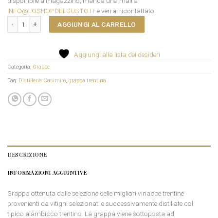
disponibile a magazzino, manda una mail a
INFO@LOSHOPDELGUSTO.IT
e verrai ricontattato!
Grappa Ritocchi nel Tempo Distilleria Casimiro quantità
AGGIUNGI AL CARRELLO
Aggiungi alla lista dei desideri
Categoria:
Grappe
Tag:
Distilleria Casimiro
,
grappa trentina
DESCRIZIONE
INFORMAZIONI AGGIUNTIVE
Grappa ottenuta dalle selezione delle migliori vinacce trentine
provenienti da vitigni selezionati e successivamente distillate col
tipico alambicco trentino. La grappa viene sottoposta ad