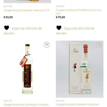
GRAPPE
GRAPPE
Grappa Ambrosia Distilleria Casimiro
Grappa Mugo Distilleria Casimiro 0.7l
0.5l
€
33,00
€
79,00
Aggiungi alla lista dei
Aggiungi alla lista dei
desideri
desideri
Aggiungi
Aggiungi
alla
alla
lista dei
lista dei
desideri
desideri
GRAPPE
GRAPPE
Grappa Nosiola Distilleria Casimiro
Grappa Antenata Distilleria Casimiro