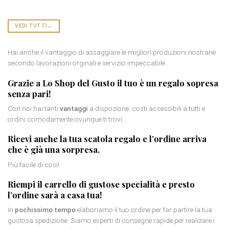
VEDI TUTTI
→
Hai anche il vantaggio di assaggiare le migliori produzioni nostrane
secondo lavorazioni orginali e servizio impeccabile..
Grazie a Lo Shop del Gusto il tuo è un
regalo sopresa
senza pari!
Con noi hai tanti
vantaggi
a dispozione: costi accessibili a tutti e
ordini comodamente ovunque ti trovi.
Ricevi anche la tua
scatola regalo
e l’ordine arriva
che è già una sorpresa.
Più facile di così!
Riempi il carrello di gustose specialità e presto
l’ordine sarà a casa tua!
In
pochissimo tempo
elaboriamo il tuo ordine per far partire la tua
gustosa spedizione. Siamo esperti di consegne rapide per realizare i