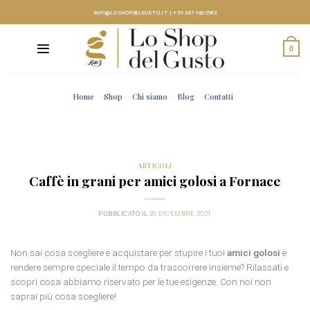
Skip
INFO@LOSHOPDELGUSTO.IT
|
+39 347 9802982
to
content
0
Home
Shop
Chi siamo
Blog
Contatti
ARTICOLI
Caffè in grani per amici golosi a Fornace
PUBBLICATO IL
26 DICEMBRE 2021
Non sai cosa scegliere e acquistare per stupire i tuoi
amici golosi
e
rendere sempre speciale il tempo da trascorrere insieme? Rilassati e
scopri cosa abbiamo riservato per le tue esigenze. Con noi non
saprai più cosa scegliere!