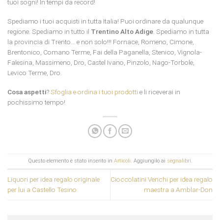
tuoi sogni! In tempi da record!
Spediamo i tuoi acquisti in tutta Italia! Puoi ordinare da qualunque
regione. Spediamo in tutto il
Trentino Alto Adige
. Spediamo in tutta
la provincia di Trento… e non solo!!! Fornace, Romeno, Cimone,
Brentonico, Comano Terme, Fai della Paganella, Stenico, Vignola-
Falesina, Massimeno, Dro, Castel Ivano, Pinzolo, Nago-Torbole,
Levico Terme, Dro.
Cosa aspetti
?
Sfoglia e ordina i tuoi prodotti
e li riceverai in
pochissimo tempo!
Questo elemento è stato inserito in
Articoli
. Aggiungilo ai
segnalibri
.
Liquori per idea regalo originale
Cioccolatini Venchi per idea regalo
per lui a Castello Tesino
maestra a Amblar-Don