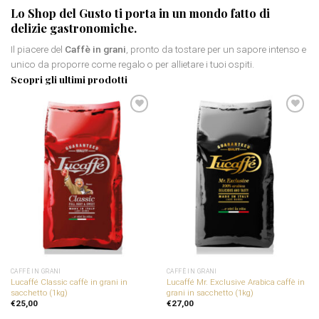
Lo Shop del Gusto ti porta in un mondo fatto di
delizie gastronomiche
.
Il piacere del
Caffè in grani
, pronto da tostare per un sapore intenso e
unico da proporre come regalo o per allietare i tuoi ospiti.
Scopri gli ultimi prodotti
Aggiungi
Aggiungi
alla
alla
lista dei
lista dei
desideri
desideri
CAFFÈ IN GRANI
CAFFÈ IN GRANI
Lucaffé Classic caffè in grani in
Lucaffé Mr. Exclusive Arabica caffè in
sacchetto (1kg)
grani in sacchetto (1kg)
€
25,00
€
27,00