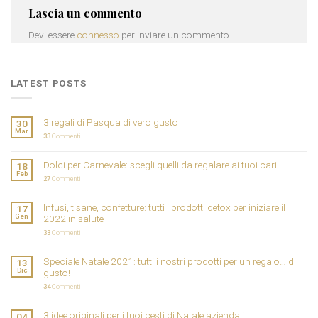
Lascia un commento
Devi essere
connesso
per inviare un commento.
LATEST POSTS
3 regali di Pasqua di vero gusto
30
Mar
33
Commenti
Dolci per Carnevale: scegli quelli da regalare ai tuoi cari!
18
Feb
27
Commenti
Infusi, tisane, confetture: tutti i prodotti detox per iniziare il
17
Gen
2022 in salute
33
Commenti
Speciale Natale 2021: tutti i nostri prodotti per un regalo… di
13
Dic
gusto!
34
Commenti
3 idee originali per i tuoi cesti di Natale aziendali
04