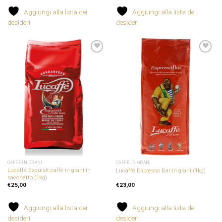
Aggiungi alla lista dei
Aggiungi alla lista dei
desideri
desideri
Aggiungi
Aggiungi
alla
alla
lista dei
lista dei
desideri
desideri
CAFFÈ IN GRANI
CAFFÈ IN GRANI
Lucaffé Exquisit caffè in grani in
Lucaffé Espresso Bar in grani (1kg)
sacchetto (1kg)
€
25,00
€
23,00
Aggiungi alla lista dei
Aggiungi alla lista dei
desideri
desideri