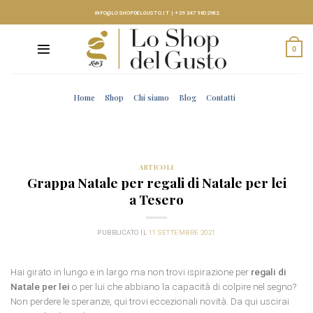
Skip
INFO@LOSHOPDELGUSTO.IT
|
+39 347 9802982
to
content
0
Home
Shop
Chi siamo
Blog
Contatti
ARTICOLI
Grappa Natale per regali di Natale per lei
a Tesero
PUBBLICATO IL
11 SETTEMBRE 2021
Hai girato in lungo e in largo ma non trovi ispirazione per
regali di
Natale per lei
o per lui che abbiano la capacità di colpire nel segno?
Non perdere le speranze, qui trovi eccezionali novità. Da qui uscirai