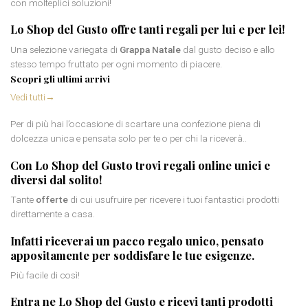
con molteplici soluzioni!
Lo Shop del Gusto offre tanti regali per lui e per lei!
Una selezione variegata di
Grappa Natale
dal gusto deciso e allo
stesso tempo fruttato per ogni momento di piacere.
Scopri gli ultimi arrivi
Vedi tutti
→
Per di più hai l’occasione di scartare una confezione piena di
dolcezza unica e pensata solo per te o per chi la riceverà..
Con Lo Shop del Gusto trovi
regali online
unici e
diversi dal solito!
Tante
offerte
di cui usufruire per ricevere i tuoi fantastici prodotti
direttamente a casa.
Infatti riceverai un
pacco regalo
unico, pensato
appositamente per soddisfare le tue esigenze.
Più facile di così!
Entra ne Lo Shop del Gusto e ricevi tanti prodotti