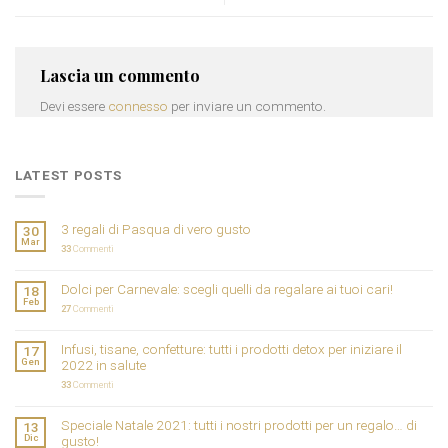
Lascia un commento
Devi essere
connesso
per inviare un commento.
LATEST POSTS
3 regali di Pasqua di vero gusto
30
Mar
33
Commenti
Dolci per Carnevale: scegli quelli da regalare ai tuoi cari!
18
Feb
27
Commenti
Infusi, tisane, confetture: tutti i prodotti detox per iniziare il
17
Gen
2022 in salute
33
Commenti
Speciale Natale 2021: tutti i nostri prodotti per un regalo… di
13
Dic
gusto!