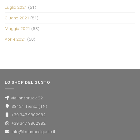
Luglio 2021
(51)
Giugno 2021
(51)
Maggio 2021
(53)
Aprile 2021
(50)
LO SHOP DEL GUSTO
Via Innsbruck 22
38121 Trento (TN)
+39 347 9802982
+39 347 9802982
info@loshopdelgusto.it