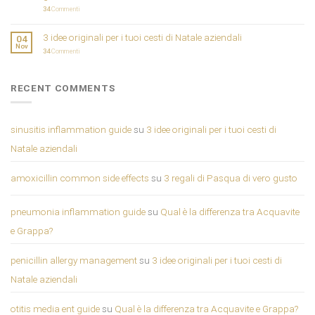
34
Commenti
3 idee originali per i tuoi cesti di Natale aziendali
04
Nov
34
Commenti
RECENT COMMENTS
sinusitis inflammation guide
su
3 idee originali per i tuoi cesti di
Natale aziendali
amoxicillin common side effects
su
3 regali di Pasqua di vero gusto
pneumonia inflammation guide
su
Qual è la differenza tra Acquavite
e Grappa?
penicillin allergy management
su
3 idee originali per i tuoi cesti di
Natale aziendali
otitis media ent guide
su
Qual è la differenza tra Acquavite e Grappa?