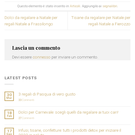
Questo elemento è stato inserito in
Articoli
. Aggiungilo ai
segnalibri
.
Dolci da regalare a Natale per
Tisane da regalare per Natale per
regali Natale a Frassilongo
regali Natale a Fierozzo
Lascia un commento
Devi essere
connesso
per inviare un commento.
LATEST POSTS
3 regali di Pasqua di vero gusto
30
Mar
33
Commenti
Dolci per Carnevale: scegli quelli da regalare ai tuoi cari!
18
Feb
27
Commenti
Infusi, tisane, confetture: tutti i prodotti detox per iniziare il
17
Gen