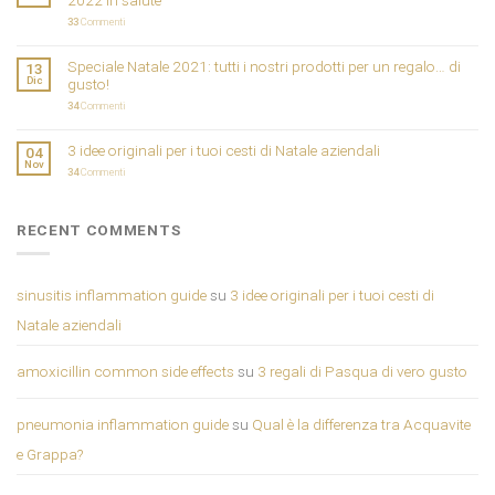
2022 in salute
33
Commenti
Speciale Natale 2021: tutti i nostri prodotti per un regalo… di
13
Dic
gusto!
34
Commenti
3 idee originali per i tuoi cesti di Natale aziendali
04
Nov
34
Commenti
RECENT COMMENTS
sinusitis inflammation guide
su
3 idee originali per i tuoi cesti di
Natale aziendali
amoxicillin common side effects
su
3 regali di Pasqua di vero gusto
pneumonia inflammation guide
su
Qual è la differenza tra Acquavite
e Grappa?