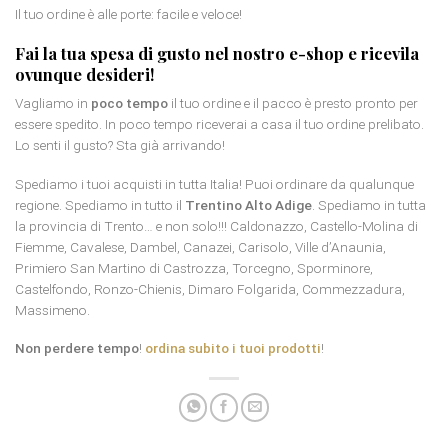
Il tuo ordine è alle porte: facile e veloce!
Fai la tua spesa di gusto nel nostro e-shop e ricevila
ovunque desideri!
Vagliamo in
poco tempo
il tuo ordine e il pacco è presto pronto per
essere spedito. In poco tempo riceverai a casa il tuo ordine prelibato.
Lo senti il gusto? Sta già arrivando!
Spediamo i tuoi acquisti in tutta Italia! Puoi ordinare da qualunque
regione. Spediamo in tutto il
Trentino Alto Adige
. Spediamo in tutta
la provincia di Trento… e non solo!!! Caldonazzo, Castello-Molina di
Fiemme, Cavalese, Dambel, Canazei, Carisolo, Ville d’Anaunia,
Primiero San Martino di Castrozza, Torcegno, Sporminore,
Castelfondo, Ronzo-Chienis, Dimaro Folgarida, Commezzadura,
Massimeno.
Non perdere tempo
!
ordina subito i tuoi prodotti
!