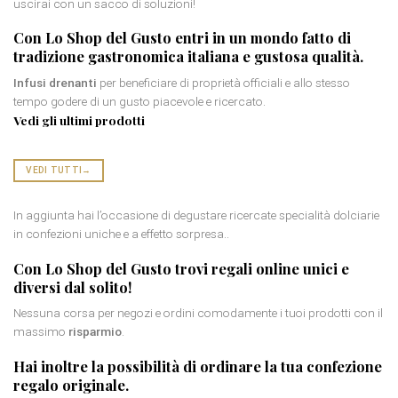
uscirai con un sacco di soluzioni!
Con Lo Shop del Gusto entri in un mondo fatto di
tradizione gastronomica italiana
e gustosa qualità.
Infusi drenanti
per beneficiare di proprietà officiali e allo stesso
tempo godere di un gusto piacevole e ricercato.
Vedi gli ultimi prodotti
VEDI TUTTI
→
In aggiunta hai l’occasione di degustare ricercate specialità dolciarie
in confezioni uniche e a effetto sorpresa..
Con Lo Shop del Gusto trovi
regali online
unici e
diversi dal solito!
Nessuna corsa per negozi e ordini comodamente i tuoi prodotti con il
massimo
risparmio
.
Hai inoltre la possibilità di ordinare la tua
confezione
regalo originale
.