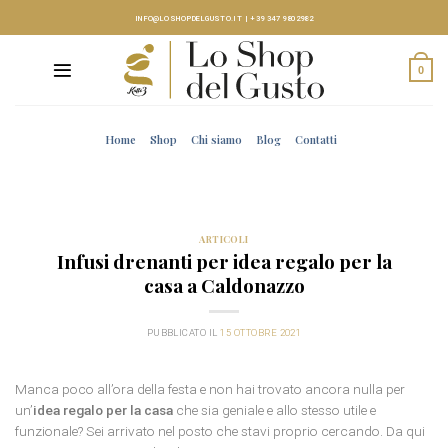
Skip
INFO@LOSHOPDELGUSTO.IT
|
+39 347 9802982
to
content
0
Home
Shop
Chi siamo
Blog
Contatti
ARTICOLI
Infusi drenanti per idea regalo per la
casa a Caldonazzo
PUBBLICATO IL
15 OTTOBRE 2021
Manca poco all’ora della festa e non hai trovato ancora nulla per
un’
idea regalo per la casa
che sia geniale e allo stesso utile e
funzionale? Sei arrivato nel posto che stavi proprio cercando. Da qui