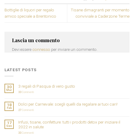
Bottiglie di liquori per regalo
Tisane dimagranti per momento
amico speciale a Brentonico
conviviale a Caderzone Terme
Lascia un commento
Devi essere
connesso
per inviare un commento.
LATEST POSTS
3 regali di Pasqua di vero gusto
30
Mar
33
Commenti
Dolci per Carnevale: scegli quelli da regalare ai tuoi cari!
18
Feb
27
Commenti
Infusi, tisane, confetture: tutti i prodotti detox per iniziare il
17
Gen
2022 in salute
33
Commenti