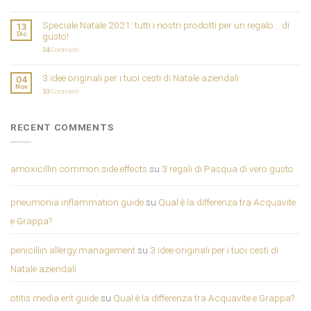
Speciale Natale 2021: tutti i nostri prodotti per un regalo… di
13
Dic
gusto!
34
Commenti
3 idee originali per i tuoi cesti di Natale aziendali
04
Nov
33
Commenti
RECENT COMMENTS
amoxicillin common side effects
su
3 regali di Pasqua di vero gusto
pneumonia inflammation guide
su
Qual è la differenza tra Acquavite
e Grappa?
penicillin allergy management
su
3 idee originali per i tuoi cesti di
Natale aziendali
otitis media ent guide
su
Qual è la differenza tra Acquavite e Grappa?