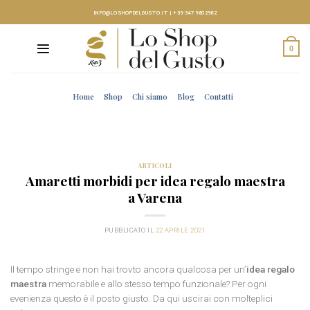
Skip
INFO@LOSHOPDELGUSTO.IT
|
+39 347 9802982
to
content
0
Home
Shop
Chi siamo
Blog
Contatti
ARTICOLI
Amaretti morbidi per idea regalo maestra
a Varena
PUBBLICATO IL
22 APRILE 2021
Il tempo stringe e non hai trovto ancora qualcosa per un’
idea regalo
maestra
memorabile e allo stesso tempo funzionale? Per ogni
evenienza questo è il posto giusto. Da qui uscirai con molteplici