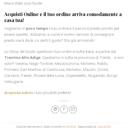
Mai è stato così facile!
Acquisti Online e il tuo ordine arriva comodamente a
casa tua!
Vagliamo in
poco tempo
il tuo ordine e il pacco è presto pronto per
essere spedito. Abbiamo a cuore il nostro servizio di consegna e
presto sarà da te. Lo senti il gusto? Sta già arrivando!
Lo Shop del Gusto spedisce i tuoi ordini in tutta Italia, a partire dal
Trentino Alto Adige
. Spediamo in tutta la provincia di Trento… e non
solo!!! Varena, Nago-Torbole, Mezzocorona, Molveno, Rabbi,
Primiero San Martino di Castrozza, Molveno, Mazzin, Contà,
Carzano, Faedo, Roverè della Luna, Ospedaletto, Nogaredo, Borgo
Valsugana.
Acquista subito
i tuoi prodotti preferiti!
Questo elemento è stato inserito in
Articoli
. Aggiungilo ai
segnalibri
.