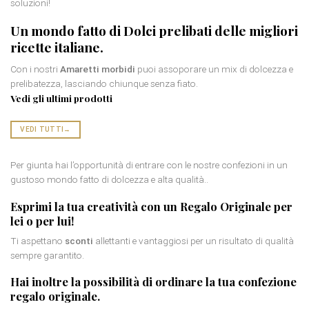
soluzioni!
Un mondo fatto di
Dolci prelibati
delle migliori
ricette italiane.
Con i nostri
Amaretti morbidi
puoi assoporare un mix di dolcezza e
prelibatezza, lasciando chiunque senza fiato.
Vedi gli ultimi prodotti
VEDI TUTTI
→
Per giunta hai l’opportunità di entrare con le nostre confezioni in un
gustoso mondo fatto di dolcezza e alta qualità..
Esprimi la tua creatività con un
Regalo Originale per
lei
o per lui!
Ti aspettano
sconti
allettanti e vantaggiosi per un risultato di qualità
sempre garantito.
Hai inoltre la possibilità di ordinare la tua
confezione
regalo originale
.