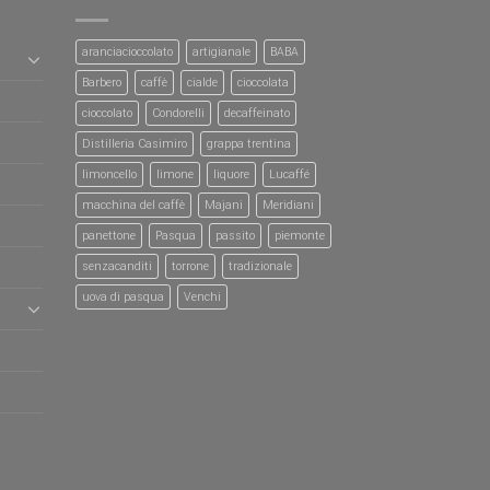
aranciacioccolato
artigianale
BABA
Barbero
caffè
cialde
cioccolata
cioccolato
Condorelli
decaffeinato
Distilleria Casimiro
grappa trentina
limoncello
limone
liquore
Lucaffé
macchina del caffè
Majani
Meridiani
panettone
Pasqua
passito
piemonte
senzacanditi
torrone
tradizionale
uova di pasqua
Venchi