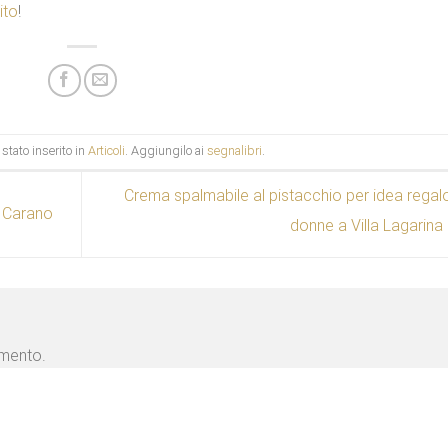
ito
!
stato inserito in
Articoli
. Aggiungilo ai
segnalibri
.
Crema spalmabile al pistacchio per idea regal
a Carano
donne a Villa Lagarina
mmento.