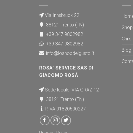
Via Innsbruck 22
Hom
38121 Trento (TN)
Shop
+39 347 9802982
Chi s
+39 347 9802982
Blog
info@loshopdelgusto.it
Conta
ROSA' SERVICE SAS DI
GIACOMO ROSÁ
Sede legale: VIA GRAZ 12
38121 Trento (TN)
P.IVA 01820600227
Privacy Policy