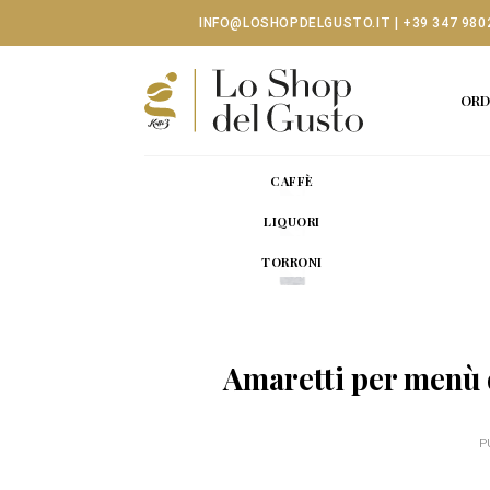
Skip
INFO@LOSHOPDELGUSTO.IT
|
+39 347 980
to
content
ORD
CAFFÈ
LIQUORI
TORRONI
Amaretti per menù 
P