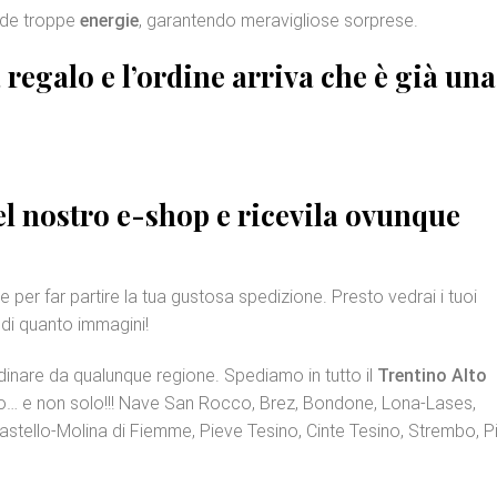
iede troppe
energie
, garantendo meravigliose sorprese.
a regalo
e l’ordine arriva che è già una
nel nostro e-shop e ricevila ovunque
e per far partire la tua gustosa spedizione. Presto vedrai i tuoi
 di quanto immagini!
ordinare da qualunque regione. Spediamo in tutto il
Trentino Alto
ento… e non solo!!! Nave San Rocco, Brez, Bondone, Lona-Lases,
stello-Molina di Fiemme, Pieve Tesino, Cinte Tesino, Strembo, P