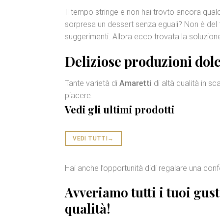
Il tempo stringe e non hai trovto ancora qua
sorpresa un dessert senza eguali? Non è del
suggerimenti. Allora ecco trovata la soluzion
Deliziose
produzioni dolc
Tante varietà di
Amaretti
di altà qualità in s
piacere.
Vedi gli ultimi prodotti
VEDI TUTTI
→
Hai anche l’opportunità didi regalare una con
Avveriamo tutti i tuoi gus
qualità
!