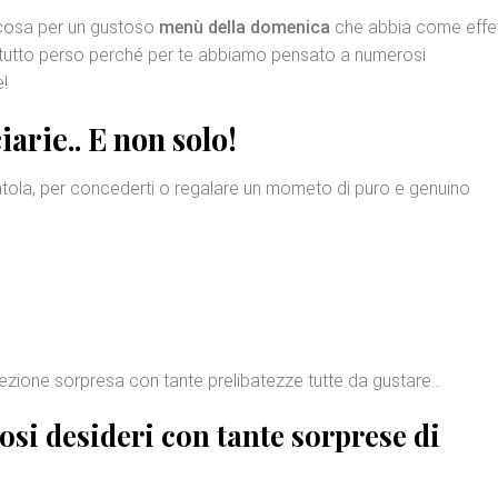
lcosa per un gustoso
menù della domenica
che abbia come effe
 tutto perso perché per te abbiamo pensato a numerosi
e!
iarie
.. E non solo!
catola, per concederti o regalare un mometo di puro e genuino
fezione sorpresa con tante prelibatezze tutte da gustare..
tosi desideri con tante
sorprese di