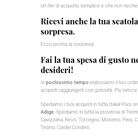
Un iter di acquisto semplice e che non riech
Ricevi anche la tua
scatol
sorpresa.
Ecco pronta la sorpresa!
Fai la tua spesa di gusto 
desideri!
In
pochissimo tempo
elaboriamo il tuo ordin
acquisti raggiungerti con golosità. Più veloce
Spediamo i tuoi acquisti in tutta Italia! Puoi 
Adige
. Spediamo in tutta la provincia di Tr
Cavizzana, Revò, Torcegno, Molveno, Peio, Ca
Tesino, Castel Condino.