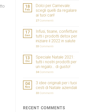
Dolci per Carnevale:
tto
18
Feb
scegli quelli da regalare
ai tuoi cari!
27
Commenti
Infusi, tisane, confetture:
17
Gen
tutti i prodotti detox per
iniziare il 2022 in salute
33
Commenti
Speciale Natale 2021:
13
Dic
tutti i nostri prodotti per
un regalo… di gusto!
34
Commenti
3 idee originali per i tuoi
04
Nov
cesti di Natale aziendali
33
Commenti
RECENT COMMENTS