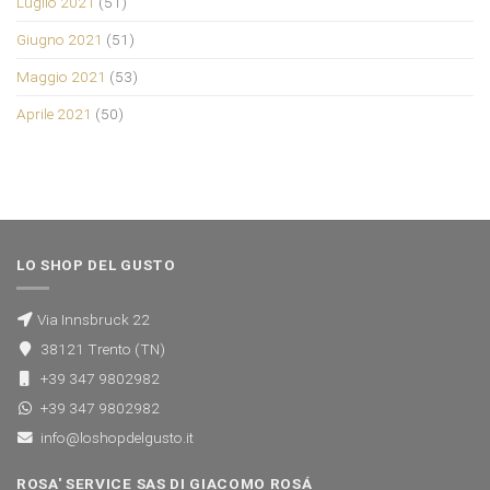
Luglio 2021
(51)
Giugno 2021
(51)
Maggio 2021
(53)
Aprile 2021
(50)
LO SHOP DEL GUSTO
Via Innsbruck 22
38121 Trento (TN)
+39 347 9802982
+39 347 9802982
info@loshopdelgusto.it
ROSA' SERVICE SAS DI GIACOMO ROSÁ