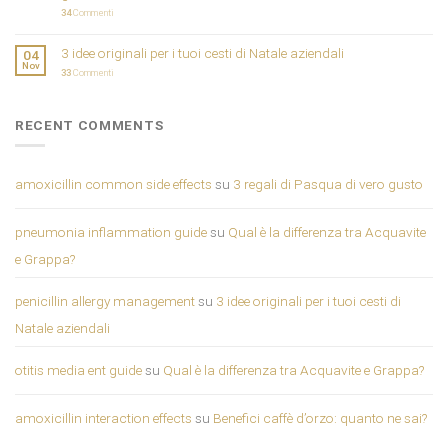
34
Commenti
3 idee originali per i tuoi cesti di Natale aziendali
04
Nov
33
Commenti
RECENT COMMENTS
amoxicillin common side effects
su
3 regali di Pasqua di vero gusto
pneumonia inflammation guide
su
Qual è la differenza tra Acquavite
e Grappa?
penicillin allergy management
su
3 idee originali per i tuoi cesti di
Natale aziendali
otitis media ent guide
su
Qual è la differenza tra Acquavite e Grappa?
amoxicillin interaction effects
su
Benefici caffè d’orzo: quanto ne sai?