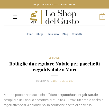
Skip
INFO@LOSHOPDELGUSTO.IT
|
+39 347 9802982
to
content
0
Home
Shop
Chi siamo
Blog
Contatti
ARTICOLI
Bottiglie da regalare Natale per pacchetti
regali Natale a Mori
PUBBLICATO IL
4 SETTEMBRE 2021
Manca poco e non sai a chi affidarti per
pacchetti regali Natale
semplici e utili con la speranza di stupire?Qui trovi un’ampia scelta di
regali strepitosi. Abbiamo noi la soluzione che fa al caso tuo!