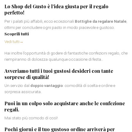
Lo Shop del Gusto è l’idea giusta per il regalo
perfetto!
Per i palati più affabili, ecco eccezionali
Bottiglie da regalare Natale
,
ottimi per concludere ogni pasto in modo piacevole e gustoso.
Scoprili tutti
Vedi tutti
→
Hai inoltre l’opportunità di godere di fantastiche confezioni regalo, che
riempiranno di dolcezza qualunque occasione di festa..
Avveriamo tutti i tuoi gustosi desideri con tante
sorprese di qualità
!
Un servzio dal
doppio vantaggio
: comodità di scelta e ordine e
sorpresa assicurata.
Puoi in un colpo solo acquistare anche le
confezione
regali
.
Mai stato più comodo di così!
Pochi giorni e il tuo gustoso ordine arriverà per