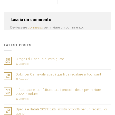
Lascia un commento
Devi essere
connesso
per inviare un commento.
LATEST POSTS
3 regali di Pasqua di vero gusto
30
Mar
33
Commenti
Dolci per Carnevale: scegli quelli da regalare ai tuoi cari!
18
Feb
27
Commenti
Infusi, tisane, confetture: tutti i prodotti detox per iniziare il
17
Gen
2022 in salute
33
Commenti
Speciale Natale 2021: tutti i nostri prodotti per un regalo… di
13
Dic
gusto!