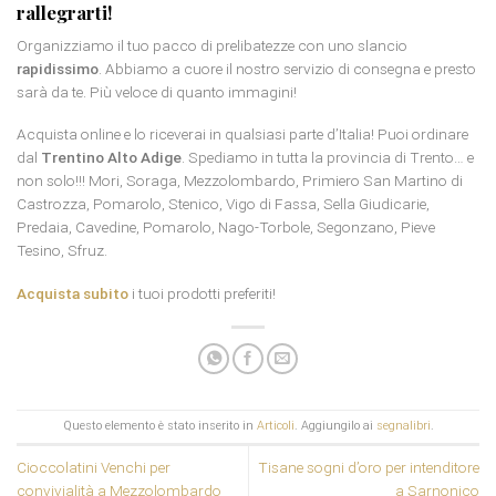
rallegrarti!
Organizziamo il tuo pacco di prelibatezze con uno slancio
rapidissimo
. Abbiamo a cuore il nostro servizio di consegna e presto
sarà da te. Più veloce di quanto immagini!
Acquista online e lo riceverai in qualsiasi parte d’Italia! Puoi ordinare
dal
Trentino Alto Adige
. Spediamo in tutta la provincia di Trento… e
non solo!!! Mori, Soraga, Mezzolombardo, Primiero San Martino di
Castrozza, Pomarolo, Stenico, Vigo di Fassa, Sella Giudicarie,
Predaia, Cavedine, Pomarolo, Nago-Torbole, Segonzano, Pieve
Tesino, Sfruz.
Acquista subito
i tuoi prodotti preferiti!
Questo elemento è stato inserito in
Articoli
. Aggiungilo ai
segnalibri
.
Cioccolatini Venchi per
Tisane sogni d’oro per intenditore
convivialità a Mezzolombardo
a Sarnonico