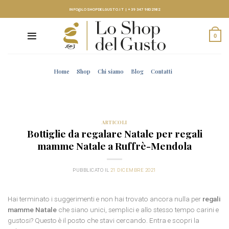
Skip
INFO@LOSHOPDELGUSTO.IT
|
+39 347 9802982
to
content
0
Home
Shop
Chi siamo
Blog
Contatti
ARTICOLI
Bottiglie da regalare Natale per regali
mamme Natale a Ruffrè-Mendola
PUBBLICATO IL
21 DICEMBRE 2021
Hai terminato i suggerimenti e non hai trovato ancora nulla per
regali
mamme Natale
che siano unici, semplici e allo stesso tempo carini e
gustosi? Questo è il posto che stavi cercando. Entra e scopri la