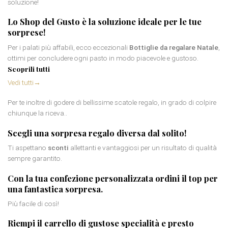
soluzione!
Lo Shop del Gusto è la soluzione ideale per le tue
sorprese!
Per i palati più affabili, ecco eccezionali
Bottiglie da regalare Natale
,
ottimi per concludere ogni pasto in modo piacevole e gustoso.
Scoprili tutti
Vedi tutti
→
Per te inoltre di godere di bellissime scatole regalo, in grado di colpire
chiunque la riceva..
Scegli una
sorpresa regalo diversa
dal solito!
Ti aspettano
sconti
allettanti e vantaggiosi per un risultato di qualità
sempre garantito.
Con la tua confezione personalizzata ordini il top per
una fantastica sorpresa.
Più facile di così!
Riempi il carrello di gustose specialità e presto