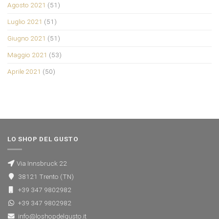
Agosto 2021
(51)
Luglio 2021
(51)
Giugno 2021
(51)
Maggio 2021
(53)
Aprile 2021
(50)
LO SHOP DEL GUSTO
Via Innsbruck 22
38121 Trento (TN)
+39 347 9802982
+39 347 9802982
info@loshopdelgusto.it