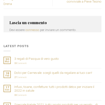
conviviale a Pieve Tesino
Drena
Lascia un commento
Devi essere
connesso
per inviare un commento.
LATEST POSTS
3 regali di Pasqua di vero gusto
30
Mar
33
Commenti
Dolci per Carnevale: scegli quelli da regalare ai tuoi cari!
18
Feb
27
Commenti
Infusi, tisane, confetture: tutti i prodotti detox per iniziare il
17
Gen
2022 in salute
33
Commenti
Speciale Natale 2021: tutti i nostri prodotti per un regalo… di