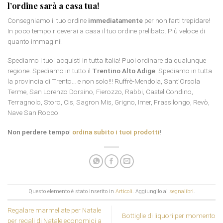
l’ordine sarà a casa tua!
Consegniamo il tuo ordine
immediatamente
per non farti trepidare!
In poco tempo riceverai a casa il tuo ordine prelibato. Più veloce di
quanto immagini!
Spediamo i tuoi acquisti in tutta Italia! Puoi ordinare da qualunque
regione. Spediamo in tutto il
Trentino Alto Adige
. Spediamo in tutta
la provincia di Trento… e non solo!!! Ruffrè-Mendola, Sant’Orsola
Terme, San Lorenzo Dorsino, Fierozzo, Rabbi, Castel Condino,
Terragnolo, Storo, Cis, Sagron Mis, Grigno, Imer, Frassilongo, Revò,
Nave San Rocco.
Non perdere tempo
!
ordina subito i tuoi prodotti
!
Questo elemento è stato inserito in
Articoli
. Aggiungilo ai
segnalibri
.
Regalare marmellate per Natale
Bottiglie di liquori per momento
per regali di Natale economici a