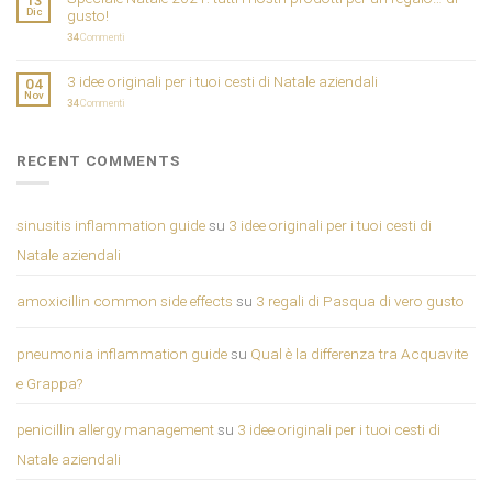
13
Dic
gusto!
34
Commenti
3 idee originali per i tuoi cesti di Natale aziendali
04
Nov
34
Commenti
RECENT COMMENTS
sinusitis inflammation guide
su
3 idee originali per i tuoi cesti di
Natale aziendali
amoxicillin common side effects
su
3 regali di Pasqua di vero gusto
pneumonia inflammation guide
su
Qual è la differenza tra Acquavite
e Grappa?
penicillin allergy management
su
3 idee originali per i tuoi cesti di
Natale aziendali