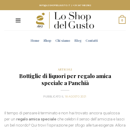
Skip
INFO@LOSHOPDELGUSTO.IT
|
+39 347 9802982
to
content
0
Home
Shop
Chi siamo
Blog
Contatti
ARTICOLI
Bottiglie di liquori per regalo amica
speciale a Panchià
PUBBLICATO IL
18 AGOSTO 2021
Il tempo di pensare è terminato e non hai trovato ancora qualcosa
per un
regalo amica speciale
che celebri il senso dell’amicizia e lasci
un bel ricordo? Qui trovi l’ispirazione per sfogo alle tue esigenze. Allora