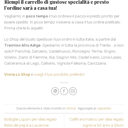
Riempi il carrello di gustose specialità e presto
l’ordine sarà a casa tua!
Vagliamo in
poco tempo
il tuo ordine e il pacco è presto pronto per
essere spedito. In poco tempo riceverai a casa il tuo ordine prelibato.
Prima che te lo aspetti!
Lo Shop del Gusto spedisce i tuoi ordini in tutta Italia, a partire dal
Trentino Alto Adige
. Spediamo in tutta la provincia di Trento… e non
solo!!! Panchià, Sanzeno, Castelnuovo, Roncegno Terme, Grigno,
Volano, Ziano di Fiemme, Ala, Sagron Mis, Castel Ivano, Lona-Lases,
Calceranica al Lago, Calliano, Vignola-Falesina, Cavizzana.
Visita Lo Shop
e
scegli il tuo prodotto preferito
!
Questo elemento è stato inserito in
Articoli
. Aggiungilo ai
segnalibri
.
Bottiglie Liquori per idea regalo
Caffè aromatico per idea regalo
festa del papà a Lavarone
signora 60 anni a Storo