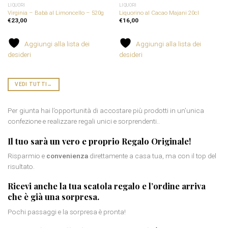
LIQUORI
LIQUORI
Virginia – Babà al Limoncello – 520g
Liquorino al Cacao Majani 20cl
€
23,00
€
16,00
Aggiungi alla lista dei
Aggiungi alla lista dei
desideri
desideri
VEDI TUTTI
→
Per giunta hai l’opportunità di accostare più prodotti in un’unica
confezione e realizzare regali unici e sorprendenti..
Il tuo sarà un vero e proprio
Regalo Originale
!
Risparmio e
convenienza
direttamente a casa tua, ma con il top del
risultato.
Ricevi anche la tua
scatola regalo
e l’ordine arriva
che è già una sorpresa.
Pochi passaggi e la sorpresa è pronta!