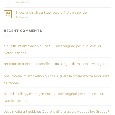
34
Commenti
3 idee originali per i tuoi cesti di Natale aziendali
04
Nov
34
Commenti
RECENT COMMENTS
sinusitis inflammation guide
su
3 idee originali per i tuoi cesti di
Natale aziendali
amoxicillin common side effects
su
3 regali di Pasqua di vero gusto
pneumonia inflammation guide
su
Qual è la differenza tra Acquavite
e Grappa?
penicillin allergy management
su
3 idee originali per i tuoi cesti di
Natale aziendali
otitis media ent guide
su
Qual è la differenza tra Acquavite e Grappa?