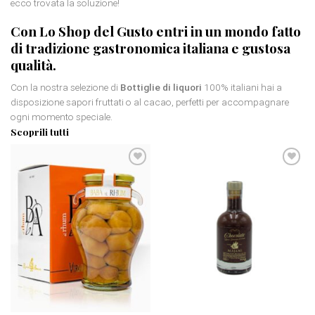
ecco trovata la soluzione!
Con Lo Shop del Gusto entri in un mondo fatto
di
tradizione gastronomica italiana
e gustosa
qualità.
Con la nostra selezione di
Bottiglie di liquori
100% italiani hai a
disposizione sapori fruttati o al cacao, perfetti per accompagnare
ogni momento speciale.
Scoprili tutti
Aggiungi
Aggiungi
alla
alla
lista dei
lista dei
desideri
desideri