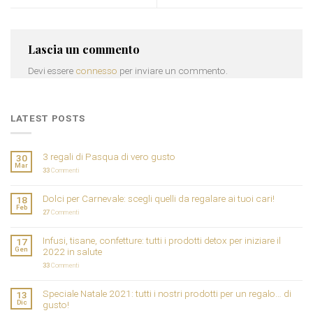
Lascia un commento
Devi essere
connesso
per inviare un commento.
LATEST POSTS
3 regali di Pasqua di vero gusto
30
Mar
33
Commenti
Dolci per Carnevale: scegli quelli da regalare ai tuoi cari!
18
Feb
27
Commenti
Infusi, tisane, confetture: tutti i prodotti detox per iniziare il
17
Gen
2022 in salute
33
Commenti
Speciale Natale 2021: tutti i nostri prodotti per un regalo… di
13
Dic
gusto!