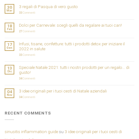
3 regali di Pasqua di vero gusto
30
Mar
33
Commenti
Dolci per Carnevale: scegli quelli da regalare ai tuoi cari!
18
Feb
27
Commenti
Infusi, tisane, confetture: tutti i prodotti detox per iniziare il
17
Gen
2022 in salute
33
Commenti
Speciale Natale 2021: tutti i nostri prodotti per un regalo… di
13
Dic
gusto!
34
Commenti
3 idee originali per i tuoi cesti di Natale aziendali
04
Nov
34
Commenti
RECENT COMMENTS
sinusitis inflammation guide
su
3 idee originali per i tuoi cesti di