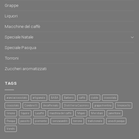
Grappe
Liquori
Macchine del caffè
Speciale Natale
Speciale Pasqua
Torroni
Zuccheri aromatizzati
TAGS
aranciacioccolato
artigianale
BABA
Barbero
caffè
cialde
cioccolata
cioccolato
Condorelli
decaffeinato
Distilleria Casimiro
grappa trentina
limoncello
limone
liquore
Lucaffé
macchina del caffè
Majani
Meridiani
panettone
Pasqua
passito
piemonte
senzacanditi
torrone
tradizionale
uova di pasqua
Venchi