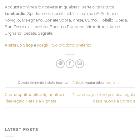
Acquista online e lo riceverai in qualsiasi parte d’Italia!tutta
Lombardia
. Spediamo in queste città… e non solo!!! Sedriano,
Noviglio, Melegnano, Bonate Sopra, Arese, Curno, Pioltello, Opera,
San Zenone al Lambro, Paderno Dugnano, Vimodrone, Arese,
Urgnano, Cesate, Segrate.
Visita Lo Shop
e
scegli il tuo prodotto preferito
!
Questo elemento è stato inserito in
Articoli
. Aggiungilo ai
segnalibri
.
Creme spalmabili artigianali per
Tisane sogni d’oro per idea regalo
idee regalo Natale a Vignate
casa nuova a Sorisole
LATEST POSTS