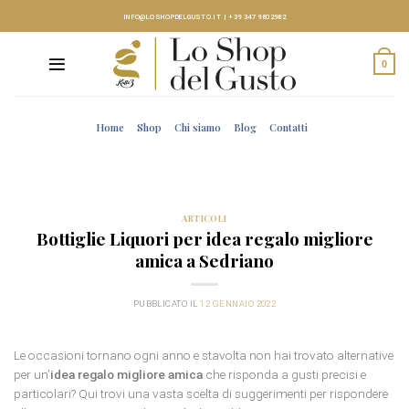
Skip
INFO@LOSHOPDELGUSTO.IT
|
+39 347 9802982
to
content
0
Home
Shop
Chi siamo
Blog
Contatti
ARTICOLI
Bottiglie Liquori per idea regalo migliore
amica a Sedriano
PUBBLICATO IL
12 GENNAIO 2022
Le occasioni tornano ogni anno e stavolta non hai trovato alternative
per un’
idea regalo migliore amica
che risponda a gusti precisi e
particolari? Qui trovi una vasta scelta di suggerimenti per rispondere