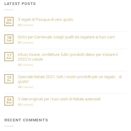
LATEST POSTS
3 regali di Pasqua di vero gusto
30
Mar
33
Commenti
Dolci per Carnevale: scegli quelli da regalare ai tuoi cari!
18
Feb
27
Commenti
Infusi, tisane, confetture: tutti i prodotti detox per iniziare il
17
Gen
2022 in salute
33
Commenti
Speciale Natale 2021: tutti i nostri prodotti per un regalo… di
13
Dic
gusto!
34
Commenti
3 idee originali per i tuoi cesti di Natale aziendali
04
Nov
33
Commenti
RECENT COMMENTS