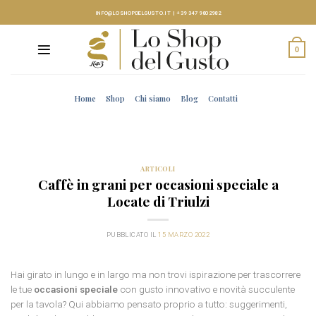
Skip
INFO@LOSHOPDELGUSTO.IT
|
+39 347 9802982
to
content
0
Home
Shop
Chi siamo
Blog
Contatti
ARTICOLI
Caffè in grani per occasioni speciale a
Locate di Triulzi
PUBBLICATO IL
15 MARZO 2022
Hai girato in lungo e in largo ma non trovi ispirazione per trascorrere
le tue
occasioni speciale
con gusto innovativo e novità succulente
per la tavola? Qui abbiamo pensato proprio a tutto: suggerimenti,