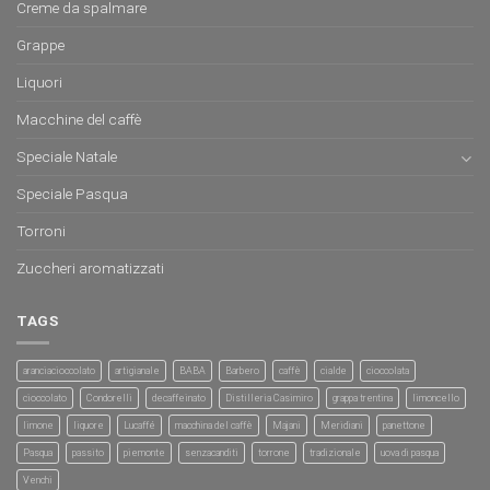
Creme da spalmare
Grappe
Liquori
Macchine del caffè
Speciale Natale
Speciale Pasqua
Torroni
Zuccheri aromatizzati
TAGS
aranciacioccolato
artigianale
BABA
Barbero
caffè
cialde
cioccolata
cioccolato
Condorelli
decaffeinato
Distilleria Casimiro
grappa trentina
limoncello
limone
liquore
Lucaffé
macchina del caffè
Majani
Meridiani
panettone
Pasqua
passito
piemonte
senzacanditi
torrone
tradizionale
uova di pasqua
Venchi