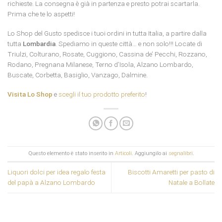
richieste. La consegna è già in partenza e presto potrai scartarla.
Prima che te lo aspetti!
Lo Shop del Gusto spedisce i tuoi ordini in tutta Italia, a partire dalla
tutta
Lombardia
. Spediamo in queste città… e non solo!!! Locate di
Triulzi, Colturano, Rosate, Cuggiono, Cassina de’ Pecchi, Rozzano,
Rodano, Pregnana Milanese, Terno d’Isola, Alzano Lombardo,
Buscate, Corbetta, Basiglio, Vanzago, Dalmine.
Visita Lo Shop
e
scegli il tuo prodotto preferito
!
Questo elemento è stato inserito in
Articoli
. Aggiungilo ai
segnalibri
.
Liquori dolci per idea regalo festa
Biscotti Amaretti per pasto di
del papà a Alzano Lombardo
Natale a Bollate