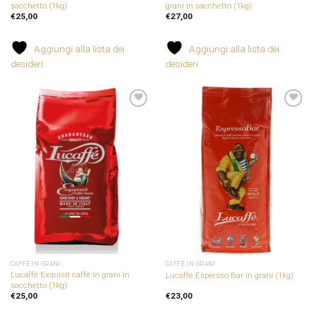
sacchetto (1kg)
grani in sacchetto (1kg)
€
25,00
€
27,00
Aggiungi alla lista dei
Aggiungi alla lista dei
desideri
desideri
Aggiungi
Aggiungi
alla
alla
lista dei
lista dei
desideri
desideri
CAFFÈ IN GRANI
CAFFÈ IN GRANI
Lucaffé Exquisit caffè in grani in
Lucaffé Espresso Bar in grani (1kg)
sacchetto (1kg)
€
25,00
€
23,00