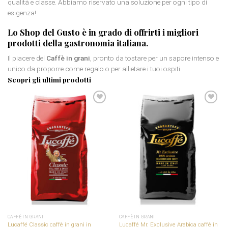
qualità e classe. Abbiamo riservato una soluzione per ogni tipo di
esigenza!
Lo Shop del Gusto è in grado di offrirti i migliori
prodotti della gastronomia italiana.
Il piacere del
Caffè in grani
, pronto da tostare per un sapore intenso e
unico da proporre come regalo o per allietare i tuoi ospiti.
Scopri gli ultimi prodotti
Aggiungi
Aggiungi
alla
alla
lista dei
lista dei
desideri
desideri
CAFFÈ IN GRANI
CAFFÈ IN GRANI
Lucaffé Classic caffè in grani in
Lucaffé Mr. Exclusive Arabica caffè in