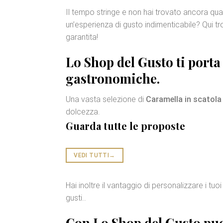
Il tempo stringe e non hai trovato ancora qua
un’esperienza di gusto indimenticabile? Qui tro
garantita!
Lo Shop del Gusto ti porta
gastronomiche
.
Una vasta selezione di
Caramella in scatola
dolcezza.
Guarda tutte le proposte
VEDI TUTTI
→
Hai inoltre il vantaggio di personalizzare i t
gusti..
Con Lo Shop del Gusto puo