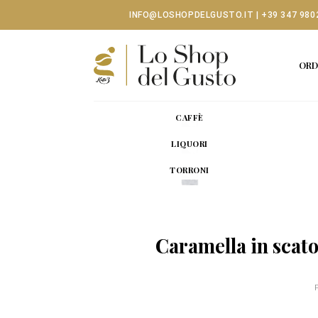
Skip
INFO@LOSHOPDELGUSTO.IT
|
+39 347 980
to
content
ORD
CAFFÈ
LIQUORI
TORRONI
Caramella in scato