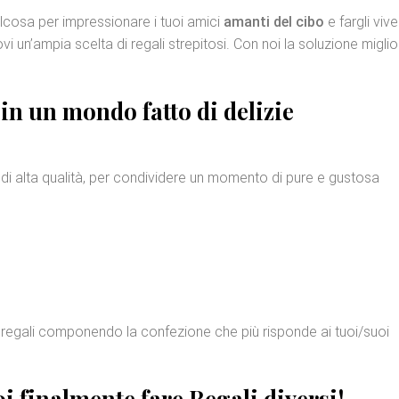
lcosa per impressionare i tuoi amici
amanti del cibo
e fargli viv
vi un’ampia scelta di regali strepitosi. Con noi la soluzione miglio
 in un mondo fatto di
delizie
di alta qualità, per condividere un momento di pure e gustosa
uoi regali componendo la confezione che più risponde ai tuoi/suoi
i finalmente fare
Regali diversi
!