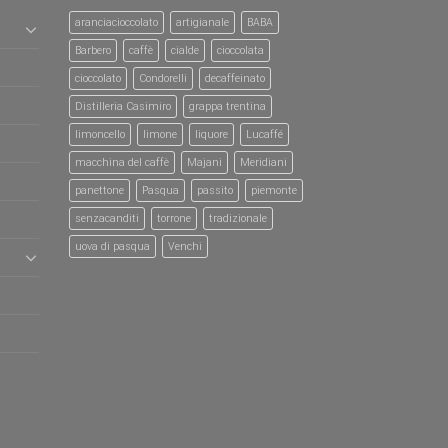
aranciacioccolato
artigianale
BABA
Barbero
caffè
cialde
cioccolata
cioccolato
Condorelli
decaffeinato
Distilleria Casimiro
grappa trentina
limoncello
limone
liquore
Lucaffé
macchina del caffè
Majani
Meridiani
panettone
Pasqua
passito
piemonte
senzacanditi
torrone
tradizionale
uova di pasqua
Venchi