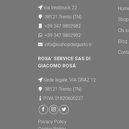
Via Innsbruck 22
Hom
38121 Trento (TN)
Shop
+39 347 9802982
Chi s
+39 347 9802982
Blog
info@loshopdelgusto.it
Conta
ROSA' SERVICE SAS DI
GIACOMO ROSÁ
Sede legale: VIA GRAZ 12
38121 Trento (TN)
P.IVA 01820600227
Privacy Policy
Cookie Policy