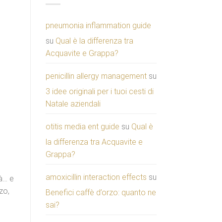
pneumonia inflammation guide
su
Qual è la differenza tra
Acquavite e Grappa?
penicillin allergy management
su
3 idee originali per i tuoi cesti di
Natale aziendali
otitis media ent guide
su
Qual è
la differenza tra Acquavite e
Grappa?
amoxicillin interaction effects
su
à… e
zo,
Benefici caffè d’orzo: quanto ne
sai?