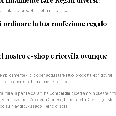
uoi fantastici prodotti direttamente a casa.
di ordinare la tua
confezione regalo
nel nostro e-shop e ricevila ovunque
semplicemente 4 click per acquistare i tuoi prodotti! Non dovrai
ustoso acquisto. Prima che te lo aspetti!
 Italia, a partire dalla tutta
Lombardia
. Spediamo in queste citt
o, Vermezzo con Zelo, Villa Cortese, Lacchiarella, Grezzago, Moz
o sul Naviglio, Assago, Terno d’Isola.