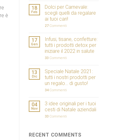
Dolci per Carnevale:
ere
18
Feb
scegli quelli da regalare
re è
ai tuoi cari!
27
Commenti
Infusi, tisane, confetture:
17
Gen
tutti i prodotti detox per
iniziare il 2022 in salute
33
Commenti
Speciale Natale 2021:
13
Dic
tutti i nostri prodotti per
un regalo… di gusto!
34
Commenti
3 idee originali per i tuoi
04
Nov
cesti di Natale aziendali
33
Commenti
RECENT COMMENTS