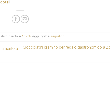
odotti
!
stato inserito in
Articoli
. Aggiungilo ai
segnalibri
.
Cioccolatini cremino per regalo gastronomico a 
onamento a