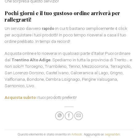
Che sorpresa questo servizio!
Pochi giorni e il tuo gustoso ordine arriverà per
rallegrarti!
Un servizio davvero
rapido
in cui ti bastano semplicemente 4 click
per acquistare i tuoi prodotti! In poco tempo riceverai a casa il tuo
ordine prelibato. In tempi da record!
Acquista online e lo riceverai in qualsiasi parte d’Italia! Puoi ordinare
dal
Trentino Alto Adige
. Spediamo in tutta la provincia di Trento… e
non solo!!! Torcegno, Trambileno, Tenno, Mezzocorona, Terragnolo,
San Lorenzo Dorsino, Castel Ivano, Calceranica al Lago, Grigno,
Valfloriana, Bondone, Cembra Lisignago, Pergine Valsugana,
Sarnonico, Livo.
Acquista subito
i tuoi prodotti preferiti!
Questo elemento è stato inserito in
Articoli
. Aggiungilo ai
segnalibri
.