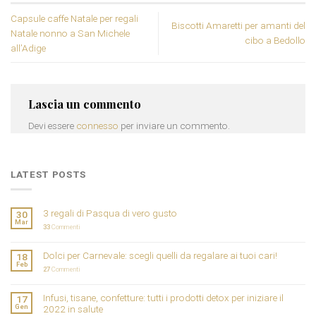
Capsule caffe Natale per regali
Biscotti Amaretti per amanti del
Natale nonno a San Michele
cibo a Bedollo
all’Adige
Lascia un commento
Devi essere
connesso
per inviare un commento.
LATEST POSTS
3 regali di Pasqua di vero gusto
30
Mar
33
Commenti
Dolci per Carnevale: scegli quelli da regalare ai tuoi cari!
18
Feb
27
Commenti
Infusi, tisane, confetture: tutti i prodotti detox per iniziare il
17
Gen
2022 in salute