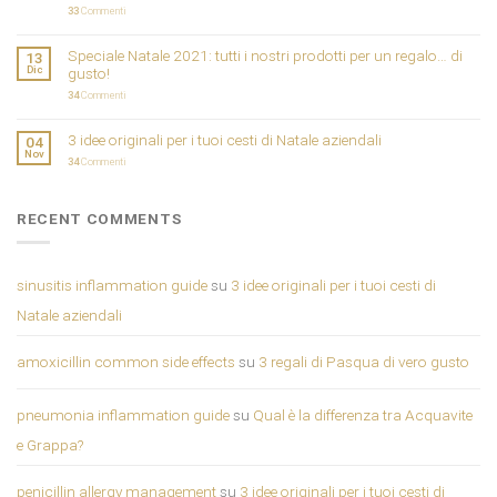
33
Commenti
Speciale Natale 2021: tutti i nostri prodotti per un regalo… di
13
Dic
gusto!
34
Commenti
3 idee originali per i tuoi cesti di Natale aziendali
04
Nov
34
Commenti
RECENT COMMENTS
sinusitis inflammation guide
su
3 idee originali per i tuoi cesti di
Natale aziendali
amoxicillin common side effects
su
3 regali di Pasqua di vero gusto
pneumonia inflammation guide
su
Qual è la differenza tra Acquavite
e Grappa?
penicillin allergy management
su
3 idee originali per i tuoi cesti di