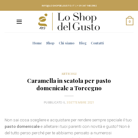
Skip
INFO@LOSHOPDELGUSTO.IT
|
+39 347 9802982
to
content
0
Home
Shop
Chi siamo
Blog
Contatti
ARTICOLI
Caramella in scatola per pasto
domenicale a Torcegno
PUBBLICATO IL
3 SETTEMBRE 2021
Non sai cosa scegliere e acquistare per rendere sempre speciale il tuo
pasto domenicale
e allietare i tuoi parenti con novità e gusto? Non è
del tutto perso perché per te abbiamo pensato a numerosi