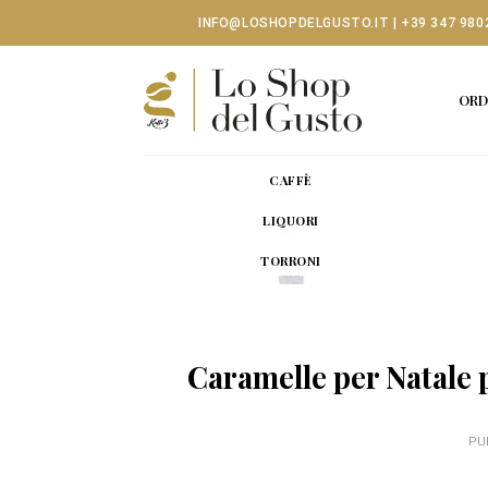
Skip
INFO@LOSHOPDELGUSTO.IT
|
+39 347 980
to
content
ORD
CAFFÈ
LIQUORI
TORRONI
Caramelle per Natale p
PU