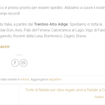
acco è presto pronto per essere spedito. Abbiamo a cuore il nost
tempi record!
a Italia, a partire dal
Trentino Alto Adige
. Spediamo in tutta la
blar-Don, Avio, Palù del Fersina, Calceranica al Lago, Vigo di Fas
aredo, Roverè della Luna, Brentonico, Cagnò, Drena.
odotti
!
stato inserito in
Articoli
. Aggiungilo ai
segnalibri
.
Torte di Natale per idea regalo amica Natale a C
Ivano