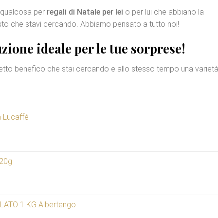
o qualcosa per
regali di Natale per lei
o per lui che abbiano la
osto che stavi cercando. Abbiamo pensato a tutto noi!
zione ideale per le tue sorprese!
ffetto benefico che stai cercando e allo stesso tempo una varietà
a Lucaffé
520g
ATO 1 KG Albertengo