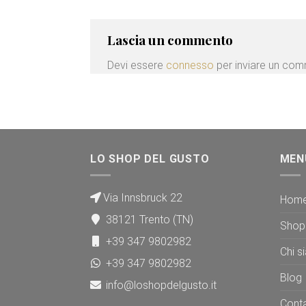
Lascia un commento
Devi essere
connesso
per inviare un co
LO SHOP DEL GUSTO
MEN
Via Innsbruck 22
Hom
38121 Trento (TN)
Shop
+39 347 9802982
Chi s
+39 347 9802982
Blog
info@loshopdelgusto.it
Conta