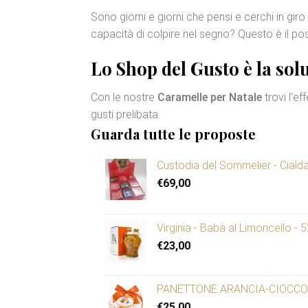
Sono giorni e giorni che pensi e cerchi in gir
capacità di colpire nel segno? Questo è il p
Lo Shop del Gusto è la solu
Con le nostre
Caramelle per Natale
trovi l’e
gusti prelibata.
Guarda tutte le proposte
Custodia del Sommelier - Ciald
€
69,00
Virginia - Babà al Limoncello - 
€
23,00
PANETTONE ARANCIA-CIOCCOL
€
25,00