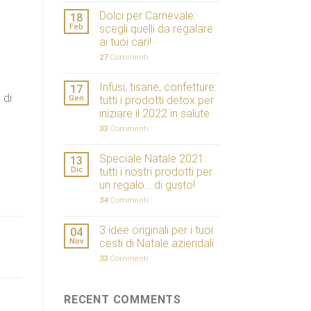
Dolci per Carnevale:
18
Feb
scegli quelli da regalare
ai tuoi cari!
27
Commenti
Infusi, tisane, confetture:
17
 di
Gen
tutti i prodotti detox per
iniziare il 2022 in salute
33
Commenti
Speciale Natale 2021:
13
Dic
tutti i nostri prodotti per
un regalo… di gusto!
34
Commenti
3 idee originali per i tuoi
04
Nov
cesti di Natale aziendali
33
Commenti
RECENT COMMENTS