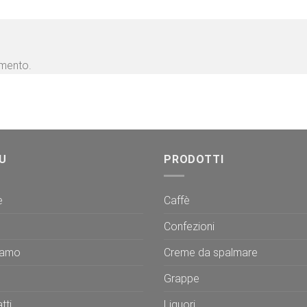
mmento.
U
PRODOTTI
e
Caffè
Confezioni
iamo
Creme da spalmare
Grappe
tti
Liquori