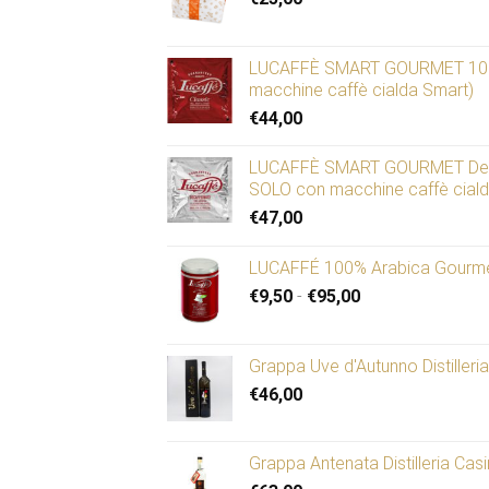
LUCAFFÈ SMART GOURMET 100 c
macchine caffè cialda Smart)
€
44,00
LUCAFFÈ SMART GOURMET Decaff
SOLO con macchine caffè cialda
€
47,00
LUCAFFÉ 100% Arabica Gourmet
Fascia
€
9,50
-
€
95,00
di
prezzo:
da
Grappa Uve d'Autunno Distilleri
€9,50
€
46,00
a
€95,00
Grappa Antenata Distilleria Cas