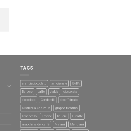
TAGS
aranciacioccolato
artigianale
BABA
Barbero
caffè
cialde
cioccolata
cioccolato
Condorelli
decaffeinato
Distilleria Casimiro
grappa trentina
limoncello
limone
liquore
Lucaffé
macchina del caffè
Majani
Meridiani