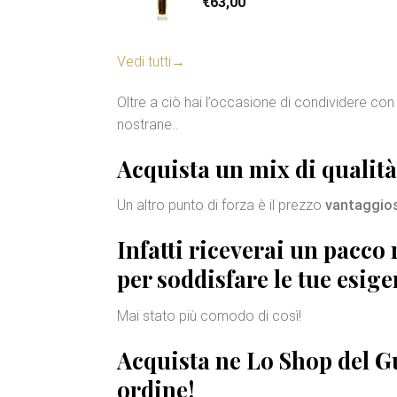
€
63,00
Vedi tutti
→
Oltre a ciò hai l’occasione di condividere con c
nostrane..
Acquista un mix di
qualità
Un altro punto di forza è il prezzo
vantaggio
Infatti riceverai un
pacco 
per soddisfare le tue esige
Mai stato più comodo di così!
Acquista ne Lo Shop del Gu
ordine!