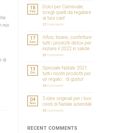
Dolci per Carnevale:
18
Feb
scegli quelli da regalare
che
ai tuoi cari!
n noi
27
Commenti
Infusi, tisane, confetture:
17
Gen
tutti i prodotti detox per
iniziare il 2022 in salute
33
Commenti
e di
Speciale Natale 2021:
13
Dic
tutti i nostri prodotti per
un regalo… di gusto!
34
Commenti
3 idee originali per i tuoi
04
Nov
cesti di Natale aziendali
33
Commenti
RECENT COMMENTS