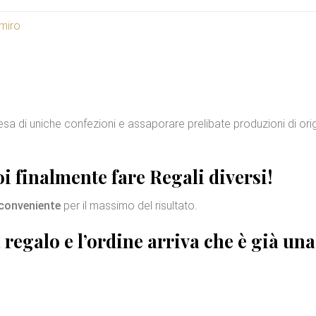
imiro
presa di uniche confezioni e assaporare prelibate produzioni di ori
i finalmente fare
Regali diversi
!
conveniente
per il massimo del risultato.
a regalo
e l’ordine arriva che è già una