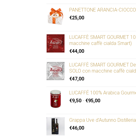
PANETTONE ARANCIA-CIOCCOL
€
25,00
LUCAFFÈ SMART GOURMET 100 c
macchine caffè cialda Smart)
€
44,00
LUCAFFÈ SMART GOURMET Decaff
SOLO con macchine caffè cialda
€
47,00
LUCAFFÉ 100% Arabica Gourmet
Fascia
€
9,50
-
€
95,00
di
prezzo:
da
Grappa Uve d'Autunno Distilleri
€9,50
€
46,00
a