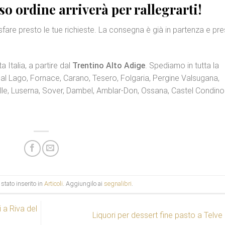
so ordine arriverà per rallegrarti!
fare presto le tue richieste. La consegna è già in partenza e pr
a Italia, a partire dal
Trentino Alto Adige
. Spediamo in tutta la
a al Lago, Fornace, Carano, Tesero, Folgaria, Pergine Valsugana,
le, Luserna, Sover, Dambel, Amblar-Don, Ossana, Castel Condino
stato inserito in
Articoli
. Aggiungilo ai
segnalibri
.
i a Riva del
Liquori per dessert fine pasto a Telve