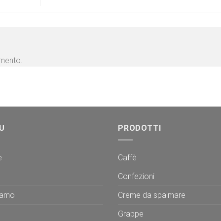
mmento.
U
PRODOTTI
e
Caffè
Confezioni
iamo
Creme da spalmare
Grappe