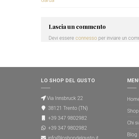
Garda
Lascia un commento
Devi essere
connesso
per inviare un co
LO SHOP DEL GUSTO
MEN
Via Innsbruck 22
Hom
38121 Trento (TN)
Shop
+39 347 9802982
Chi s
+39 347 9802982
Blog
info@loshopdelgusto.it