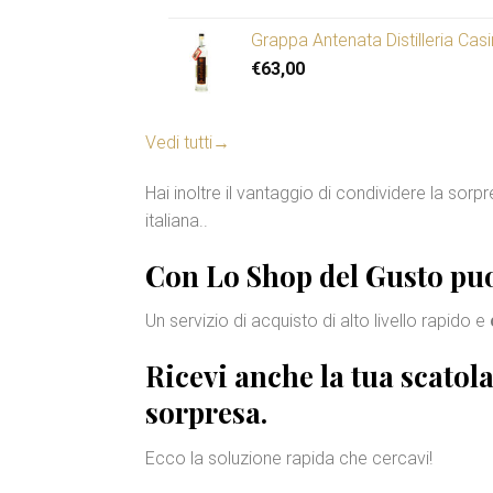
€95,00
Grappa Antenata Distilleria Cas
€
63,00
Vedi tutti
→
Hai inoltre il vantaggio di condividere la sor
italiana..
Con Lo Shop del Gusto puo
Un servizio di acquisto di alto livello rapido e
Ricevi anche la tua
scatol
sorpresa.
Ecco la soluzione rapida che cercavi!