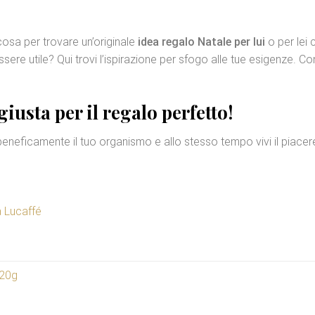
cosa per trovare un’originale
idea regalo Natale per lui
o per lei 
re utile? Qui trovi l’ispirazione per sfogo alle tue esigenze. Co
giusta per il regalo perfetto!
eneficamente il tuo organismo e allo stesso tempo vivi il piacer
a Lucaffé
520g