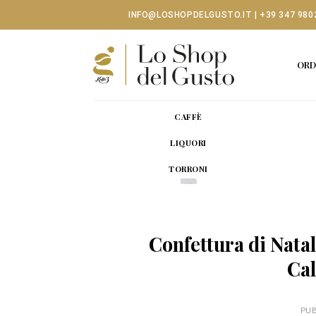
Skip
INFO@LOSHOPDELGUSTO.IT
|
+39 347 980
to
content
ORD
CAFFÈ
LIQUORI
TORRONI
Confettura di Natal
Cal
PUB