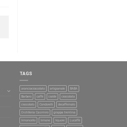
TAGS
aranciacioccolato
artigianale
BABA
Barbero
caffè
cialde
cioccolata
cioccolato
Condorelli
decaffeinato
Distilleria Casimiro
grappa trentina
limoncello
limone
liquore
Lucaffé