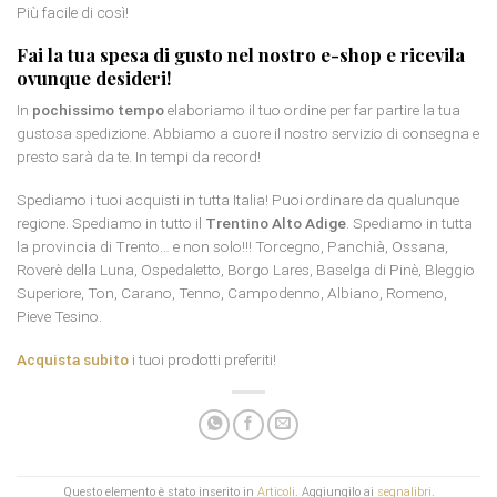
Più facile di così!
Fai la tua spesa di gusto nel nostro e-shop e ricevila
ovunque desideri!
In
pochissimo tempo
elaboriamo il tuo ordine per far partire la tua
gustosa spedizione. Abbiamo a cuore il nostro servizio di consegna e
presto sarà da te. In tempi da record!
Spediamo i tuoi acquisti in tutta Italia! Puoi ordinare da qualunque
regione. Spediamo in tutto il
Trentino Alto Adige
. Spediamo in tutta
la provincia di Trento… e non solo!!! Torcegno, Panchià, Ossana,
Roverè della Luna, Ospedaletto, Borgo Lares, Baselga di Pinè, Bleggio
Superiore, Ton, Carano, Tenno, Campodenno, Albiano, Romeno,
Pieve Tesino.
Acquista subito
i tuoi prodotti preferiti!
Questo elemento è stato inserito in
Articoli
. Aggiungilo ai
segnalibri
.