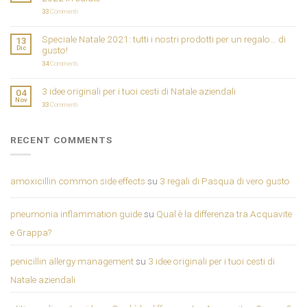
33
Commenti
Speciale Natale 2021: tutti i nostri prodotti per un regalo… di
13
Dic
gusto!
34
Commenti
3 idee originali per i tuoi cesti di Natale aziendali
04
Nov
33
Commenti
RECENT COMMENTS
amoxicillin common side effects
su
3 regali di Pasqua di vero gusto
pneumonia inflammation guide
su
Qual è la differenza tra Acquavite
e Grappa?
penicillin allergy management
su
3 idee originali per i tuoi cesti di
Natale aziendali