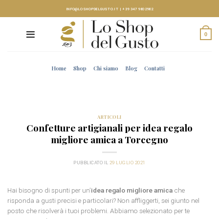
Skip
INFO@LOSHOPDELGUSTO.IT
|
+39 347 9802982
to
content
0
Home
Shop
Chi siamo
Blog
Contatti
ARTICOLI
Confetture artigianali per idea regalo
migliore amica a Torcegno
PUBBLICATO IL
29 LUGLIO 2021
Hai bisogno di spunti per un’
idea regalo migliore amica
che
risponda a gusti precisi e particolari? Non affliggerti, sei giunto nel
posto che risolverà i tuoi problemi. Abbiamo selezionato per te