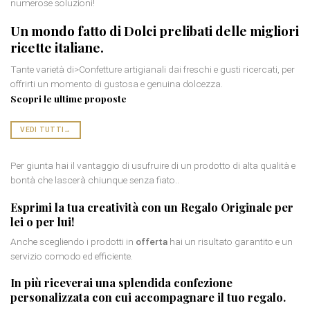
numerose soluzioni!
Un mondo fatto di
Dolci prelibati
delle migliori
ricette italiane.
Tante varietà di>Confetture artigianali dai freschi e gusti ricercati, per
offrirti un momento di gustosa e genuina dolcezza.
Scopri le ultime proposte
VEDI TUTTI
→
Per giunta hai il vantaggio di usufruire di un prodotto di alta qualità e
bontà che lascerà chiunque senza fiato..
Esprimi la tua creatività con un
Regalo Originale per
lei
o per lui!
Anche scegliendo i prodotti in
offerta
hai un risultato garantito e un
servizio comodo ed efficiente.
In più riceverai una splendida
confezione
personalizzata
con cui accompagnare il tuo regalo.