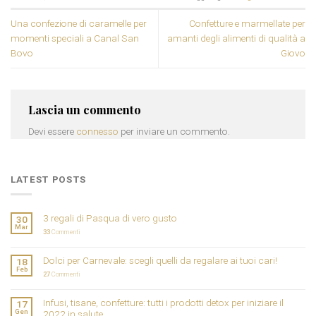
Una confezione di caramelle per
Confetture e marmellate per
momenti speciali a Canal San
amanti degli alimenti di qualità a
Bovo
Giovo
Lascia un commento
Devi essere
connesso
per inviare un commento.
LATEST POSTS
3 regali di Pasqua di vero gusto
30
Mar
33
Commenti
Dolci per Carnevale: scegli quelli da regalare ai tuoi cari!
18
Feb
27
Commenti
Infusi, tisane, confetture: tutti i prodotti detox per iniziare il
17
Gen
2022 in salute