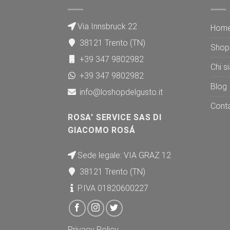
Via Innsbruck 22
Hom
38121 Trento (TN)
Shop
+39 347 9802982
Chi s
+39 347 9802982
Blog
info@loshopdelgusto.it
Conta
ROSA' SERVICE SAS DI
GIACOMO ROSÁ
Sede legale: VIA GRAZ 12
38121 Trento (TN)
P.IVA 01820600227
Privacy Policy