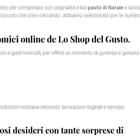
ito per completare con originalità il tuo
pasto di Natale
e lasci
sto è il posto che stavi cercando. Abbiamo selezionato per te nume
omici online
de Lo Shop del Gusto.
schi e gusti ricercati, per offrirti un momento di gustosa e genuina
produzioni nostrane secondo lavorazioni orginali e servizio
tosi desideri con tante
sorprese di