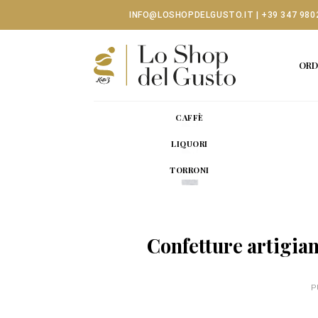
Skip
INFO@LOSHOPDELGUSTO.IT
|
+39 347 980
to
content
ORD
CAFFÈ
LIQUORI
TORRONI
Confetture artigian
P