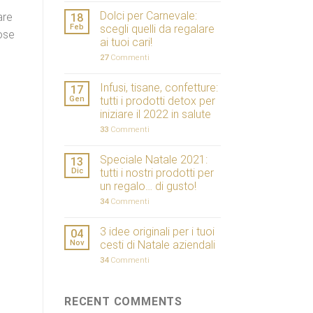
Dolci per Carnevale:
are
18
Feb
scegli quelli da regalare
rose
ai tuoi cari!
27
Commenti
Infusi, tisane, confetture:
17
Gen
tutti i prodotti detox per
iniziare il 2022 in salute
33
Commenti
Speciale Natale 2021:
13
Dic
tutti i nostri prodotti per
un regalo… di gusto!
34
Commenti
3 idee originali per i tuoi
04
Nov
cesti di Natale aziendali
34
Commenti
RECENT COMMENTS