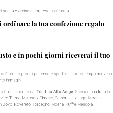
di scelta e ordine e sorpresa assicurata.
di ordinare la tua
confezione regalo
sto e in pochi giorni riceverai il tuo
acco è presto pronto per essere spedito. In poco tempo riceverai
anto immagini!
a Italia, a partire dal
Trentino Alto Adige
. Spediamo in tutta la
 Levico Terme, Malosco, Cimone, Cembra Lisignago, Moena,
an Bovo, Rovereto, Torcegno, Moena, Ruffrè-Mendola.