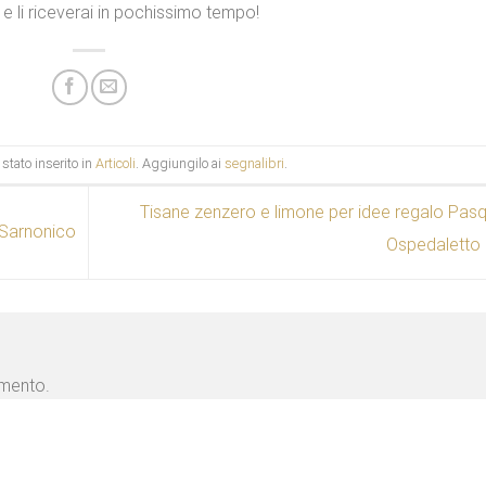
e li riceverai in pochissimo tempo!
stato inserito in
Articoli
. Aggiungilo ai
segnalibri
.
Tisane zenzero e limone per idee regalo Pas
 Sarnonico
Ospedaletto
mmento.