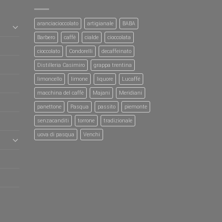
aranciacioccolato
artigianale
BABA
Barbero
caffè
cialde
cioccolata
cioccolato
Condorelli
decaffeinato
Distilleria Casimiro
grappa trentina
limoncello
limone
liquore
Lucaffé
macchina del caffè
Majani
Meridiani
panettone
Pasqua
passito
piemonte
senzacanditi
torrone
tradizionale
uova di pasqua
Venchi