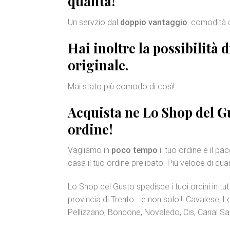
qualità
!
Un servzio dal
doppio vantaggio
: comodità 
Hai inoltre la possibilità 
originale
.
Mai stato più comodo di così!
Acquista ne Lo Shop del Gu
ordine!
Vagliamo in
poco tempo
il tuo ordine e il p
casa il tuo ordine prelibato. Più veloce di qu
Lo Shop del Gusto spedisce i tuoi ordini in tutt
provincia di Trento… e non solo!!! Cavalese,
Pellizzano, Bondone, Novaledo, Cis, Canal S