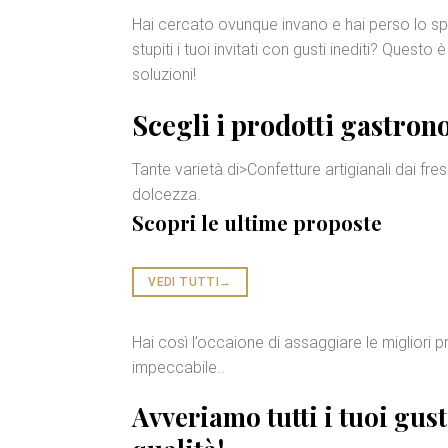
Hai cercato ovunque invano e hai perso lo spir
stupiti i tuoi invitati con gusti inediti? Que
soluzioni!
Scegli i
prodotti gastron
Tante varietà di>Confetture artigianali dai fre
dolcezza.
Scopri le ultime proposte
VEDI TUTTI
→
Hai così l’occaione di assaggiare le migliori 
impeccabile..
Avveriamo tutti i tuoi gus