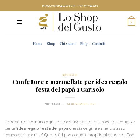
Skip
INFO@LOSHOPDELGUSTO.IT
|
+39 347 9802982
to
content
0
Home
Shop
Chi siamo
Blog
Contatti
ARTICOLI
Confetture e marmellate per idea regalo
festa del papà a Carisolo
PUBBLICATO IL
14 NOVEMBRE 2021
Le occasioni tornano ogni anno e stavolta non hai trovato alternative
per un’
idea regalo festa del papà
che sia originale e nello stesso
tempo carina e utile? Questo è il posto che fa proprio al caso tuo. Con