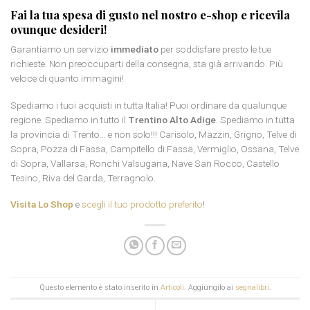
Fai la tua spesa di gusto nel nostro e-shop e ricevila
ovunque desideri!
Garantiamo un servizio
immediato
per soddisfare presto le tue
richieste. Non preoccuparti della consegna, sta già arrivando. Più
veloce di quanto immagini!
Spediamo i tuoi acquisti in tutta Italia! Puoi ordinare da qualunque
regione. Spediamo in tutto il
Trentino Alto Adige
. Spediamo in tutta
la provincia di Trento… e non solo!!! Carisolo, Mazzin, Grigno, Telve di
Sopra, Pozza di Fassa, Campitello di Fassa, Vermiglio, Ossana, Telve
di Sopra, Vallarsa, Ronchi Valsugana, Nave San Rocco, Castello
Tesino, Riva del Garda, Terragnolo.
Visita Lo Shop
e
scegli il tuo prodotto preferito
!
Questo elemento è stato inserito in
Articoli
. Aggiungilo ai
segnalibri
.