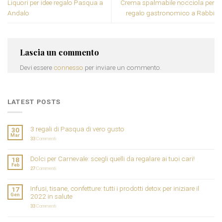
Liquori per idee regalo Pasqua a
Crema spalmabile nocciola per
Andalo
regalo gastronomico a Rabbi
Lascia un commento
Devi essere
connesso
per inviare un commento.
LATEST POSTS
3 regali di Pasqua di vero gusto
30
Mar
33
Commenti
Dolci per Carnevale: scegli quelli da regalare ai tuoi cari!
18
Feb
27
Commenti
Infusi, tisane, confetture: tutti i prodotti detox per iniziare il
17
Gen
2022 in salute
33
Commenti