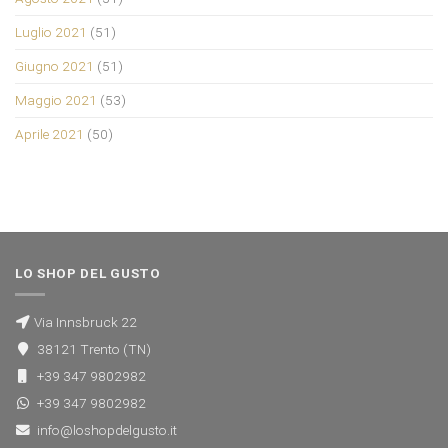
Luglio 2021
(51)
Giugno 2021
(51)
Maggio 2021
(53)
Aprile 2021
(50)
LO SHOP DEL GUSTO
Via Innsbruck 22
38121 Trento (TN)
+39 347 9802982
+39 347 9802982
info@loshopdelgusto.it