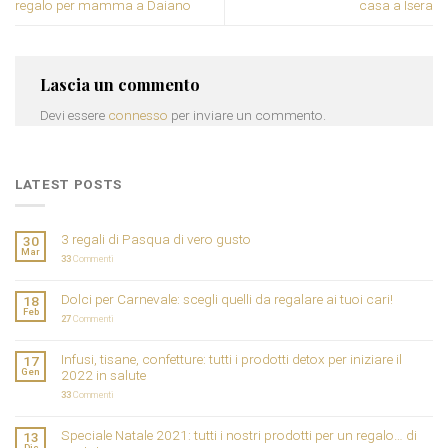
regalo per mamma a Daiano
casa a Isera
Lascia un commento
Devi essere
connesso
per inviare un commento.
LATEST POSTS
3 regali di Pasqua di vero gusto
30
Mar
33
Commenti
Dolci per Carnevale: scegli quelli da regalare ai tuoi cari!
18
Feb
27
Commenti
Infusi, tisane, confetture: tutti i prodotti detox per iniziare il
17
Gen
2022 in salute
33
Commenti
Speciale Natale 2021: tutti i nostri prodotti per un regalo… di
13
Dic