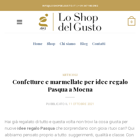
Skip
INFO@LOSHOPDELGUSTO.IT
|
+39 347 9802982
to
content
0
Home
Shop
Chi siamo
Blog
Contatti
ARTICOLI
Confetture e marmellate per idee regalo
Pasqua a Moena
PUBBLICATO IL
11 OTTOBRE 2021
Hai già regalato di tutto e questa volta non trovi la cosa giusta per
nuove
idee regalo Pasqua
che sorprendano con gioia i tuoi cari? Qui
abbiamo pensato proprio a tutto: suggerimenti, qualità e classe. Con