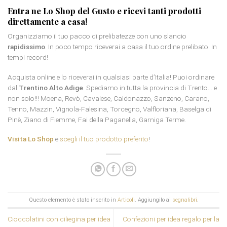
Entra ne Lo Shop del Gusto e ricevi tanti prodotti
direttamente a casa!
Organizziamo il tuo pacco di prelibatezze con uno slancio
rapidissimo
. In poco tempo riceverai a casa il tuo ordine prelibato. In
tempi record!
Acquista online e lo riceverai in qualsiasi parte d’Italia! Puoi ordinare
dal
Trentino Alto Adige
. Spediamo in tutta la provincia di Trento… e
non solo!!! Moena, Revò, Cavalese, Caldonazzo, Sanzeno, Carano,
Tenno, Mazzin, Vignola-Falesina, Torcegno, Valfloriana, Baselga di
Pinè, Ziano di Fiemme, Fai della Paganella, Garniga Terme.
Visita Lo Shop
e
scegli il tuo prodotto preferito
!
Questo elemento è stato inserito in
Articoli
. Aggiungilo ai
segnalibri
.
Cioccolatini con ciliegina per idea
Confezioni per idea regalo per la