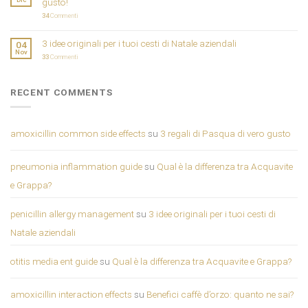
gusto!
34
Commenti
3 idee originali per i tuoi cesti di Natale aziendali
04
Nov
33
Commenti
RECENT COMMENTS
amoxicillin common side effects
su
3 regali di Pasqua di vero gusto
pneumonia inflammation guide
su
Qual è la differenza tra Acquavite
e Grappa?
penicillin allergy management
su
3 idee originali per i tuoi cesti di
Natale aziendali
otitis media ent guide
su
Qual è la differenza tra Acquavite e Grappa?
amoxicillin interaction effects
su
Benefici caffè d’orzo: quanto ne sai?