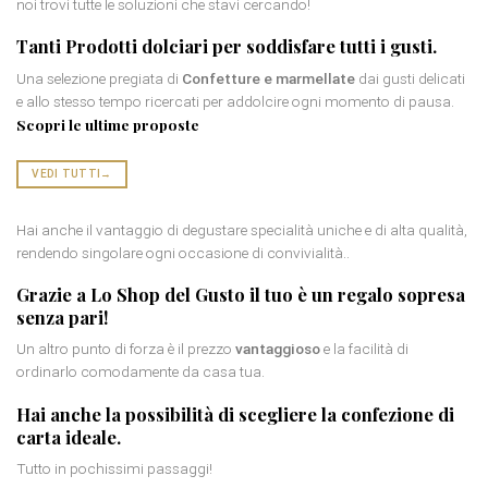
noi trovi tutte le soluzioni che stavi cercando!
Tanti
Prodotti dolciari
per soddisfare tutti i gusti.
Una selezione pregiata di
Confetture e marmellate
dai gusti delicati
e allo stesso tempo ricercati per addolcire ogni momento di pausa.
Scopri le ultime proposte
VEDI TUTTI
→
Hai anche il vantaggio di degustare specialità uniche e di alta qualità,
rendendo singolare ogni occasione di convivialità..
Grazie a Lo Shop del Gusto il tuo è un
regalo sopresa
senza pari!
Un altro punto di forza è il prezzo
vantaggioso
e la facilità di
ordinarlo comodamente da casa tua.
Hai anche la possibilità di scegliere la
confezione di
carta
ideale.
Tutto in pochissimi passaggi!