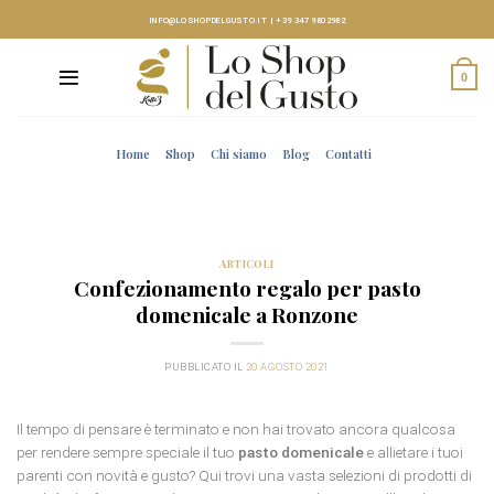
Skip
INFO@LOSHOPDELGUSTO.IT
|
+39 347 9802982
to
content
0
Home
Shop
Chi siamo
Blog
Contatti
ARTICOLI
Confezionamento regalo per pasto
domenicale a Ronzone
PUBBLICATO IL
20 AGOSTO 2021
Il tempo di pensare è terminato e non hai trovato ancora qualcosa
per rendere sempre speciale il tuo
pasto domenicale
e allietare i tuoi
parenti con novità e gusto? Qui trovi una vasta selezioni di prodotti di