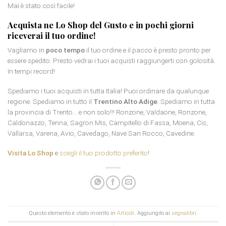
Mai è stato così facile!
Acquista ne Lo Shop del Gusto e in pochi giorni
riceverai il tuo ordine!
Vagliamo in
poco tempo
il tuo ordine e il pacco è presto pronto per
essere spedito. Presto vedrai i tuoi acquisti raggiungerti con golosità.
In tempi record!
Spediamo i tuoi acquisti in tutta Italia! Puoi ordinare da qualunque
regione. Spediamo in tutto il
Trentino Alto Adige
. Spediamo in tutta
la provincia di Trento… e non solo!!! Ronzone, Valdaone, Ronzone,
Caldonazzo, Tenna, Sagron Mis, Campitello di Fassa, Moena, Cis,
Vallarsa, Varena, Avio, Cavedago, Nave San Rocco, Cavedine.
Visita Lo Shop
e
scegli il tuo prodotto preferito
!
Questo elemento è stato inserito in
Articoli
. Aggiungilo ai
segnalibri
.