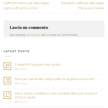
Caffè aromatico per idea regalo
Barattolo caffè per idee regalo
signora 60 anni a Storo
Pasqua a Carano
Lascia un commento
Devi essere
connesso
per inviare un commento.
LATEST POSTS
3 regali di Pasqua di vero gusto
30
Mar
32
Commenti
Dolci per Carnevale: scegli quelli da regalare ai tuoi cari!
18
Feb
27
Commenti
Infusi, tisane, confetture: tutti i prodotti detox per iniziare il
17
Gen
2022 in salute
33
Commenti