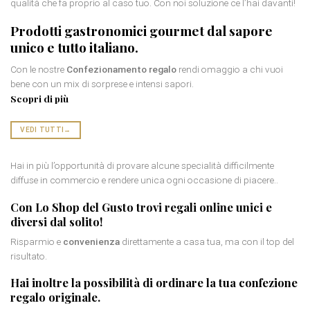
qualità che fa proprio al caso tuo. Con noi soluzione ce l’hai davanti!
Prodotti gastronomici gourmet
dal sapore
unico e tutto italiano.
Con le nostre
Confezionamento regalo
rendi omaggio a chi vuoi
bene con un mix di sorprese e intensi sapori.
Scopri di più
VEDI TUTTI
→
Hai in più l’opportunità di provare alcune specialità difficilmente
diffuse in commercio e rendere unica ogni occasione di piacere..
Con Lo Shop del Gusto trovi
regali online
unici e
diversi dal solito!
Risparmio e
convenienza
direttamente a casa tua, ma con il top del
risultato.
Hai inoltre la possibilità di ordinare la tua
confezione
regalo originale
.