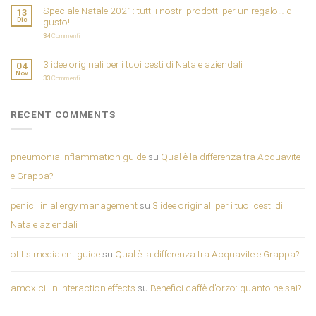
Speciale Natale 2021: tutti i nostri prodotti per un regalo… di
13
Dic
gusto!
34
Commenti
3 idee originali per i tuoi cesti di Natale aziendali
04
Nov
33
Commenti
RECENT COMMENTS
pneumonia inflammation guide
su
Qual è la differenza tra Acquavite
e Grappa?
penicillin allergy management
su
3 idee originali per i tuoi cesti di
Natale aziendali
otitis media ent guide
su
Qual è la differenza tra Acquavite e Grappa?
amoxicillin interaction effects
su
Benefici caffè d’orzo: quanto ne sai?