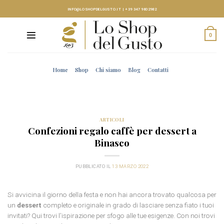
Skip
INFO@LOSHOPDELGUSTO.IT
|
+39 347 9802982
to
content
0
Home
Shop
Chi siamo
Blog
Contatti
ARTICOLI
Confezioni regalo caffè per dessert a
Binasco
PUBBLICATO IL
13 MARZO 2022
Si avvicina il giorno della festa e non hai ancora trovato qualcosa per
un
dessert
completo e originale in grado di lasciare senza fiato i tuoi
invitati? Qui trovi l’ispirazione per sfogo alle tue esigenze. Con noi trovi