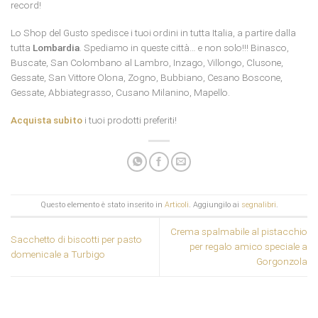
record!
Lo Shop del Gusto spedisce i tuoi ordini in tutta Italia, a partire dalla
tutta
Lombardia
. Spediamo in queste città… e non solo!!! Binasco,
Buscate, San Colombano al Lambro, Inzago, Villongo, Clusone,
Gessate, San Vittore Olona, Zogno, Bubbiano, Cesano Boscone,
Gessate, Abbiategrasso, Cusano Milanino, Mapello.
Acquista subito
i tuoi prodotti preferiti!
Questo elemento è stato inserito in
Articoli
. Aggiungilo ai
segnalibri
.
Crema spalmabile al pistacchio
Sacchetto di biscotti per pasto
per regalo amico speciale a
domenicale a Turbigo
Gorgonzola