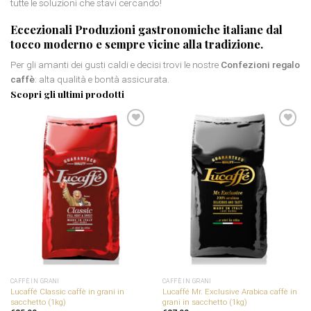
tutte le soluzioni che stavi cercando!
Eccezionali
Produzioni gastronomiche italiane
dal
tocco moderno e sempre vicine alla tradizione.
Per gli amanti dei gusti caldi e decisi trovi le nostre
Confezioni regalo
caffè
: alta qualità e bontà assicurata.
Scopri gli ultimi prodotti
Aggiungi
Aggiungi
alla
alla
lista dei
lista dei
desideri
desideri
CAFFÈ IN GRANI
CAFFÈ IN GRANI
Lucaffé Classic caffè in grani in
Lucaffé Mr. Exclusive Arabica caffè in
sacchetto (1kg)
grani in sacchetto (1kg)