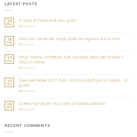
LATEST POSTS
3 regali di Pasqua di vero gusto
30
Mar
33
Commenti
Dolci per Carnevale: scegli quelli da regalare ai tuoi cari!
18
Feb
27
Commenti
Infusi, tisane, confetture: tutti i prodotti detox per iniziare il
17
Gen
2022 in salute
33
Commenti
Speciale Natale 2021: tutti i nostri prodotti per un regalo… di
13
Dic
gusto!
34
Commenti
3 idee originali per i tuoi cesti di Natale aziendali
04
Nov
34
Commenti
RECENT COMMENTS