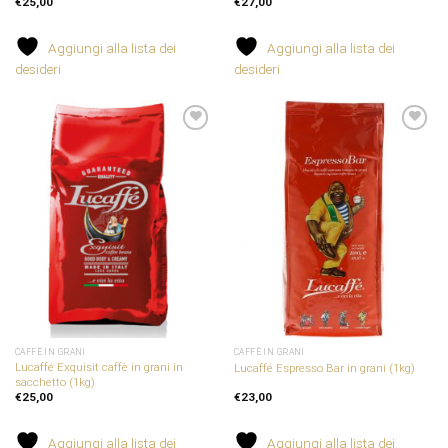
€
25,00
€
27,00
Aggiungi alla lista dei
Aggiungi alla lista dei
desideri
desideri
Aggiungi
Aggiungi
alla
alla
lista dei
lista dei
desideri
desideri
CAFFÈ IN GRANI
CAFFÈ IN GRANI
Lucaffé Exquisit caffè in grani in
Lucaffé Espresso Bar in grani (1kg)
sacchetto (1kg)
€
25,00
€
23,00
Aggiungi alla lista dei
Aggiungi alla lista dei