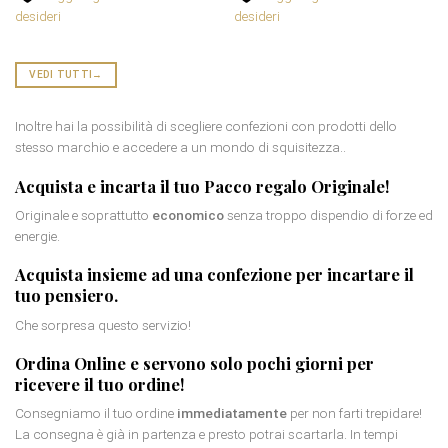
desideri
desideri
VEDI TUTTI
→
Inoltre hai la possibilità di scegliere confezioni con prodotti dello
stesso marchio e accedere a un mondo di squisitezza..
Acquista e incarta il tuo
Pacco regalo Originale
!
Originale e soprattutto
economico
senza troppo dispendio di forze ed
energie.
Acquista insieme ad una
confezione
per incartare il
tuo pensiero.
Che sorpresa questo servizio!
Ordina Online e servono solo pochi giorni per
ricevere il tuo ordine!
Consegniamo il tuo ordine
immediatamente
per non farti trepidare!
La consegna è già in partenza e presto potrai scartarla. In tempi