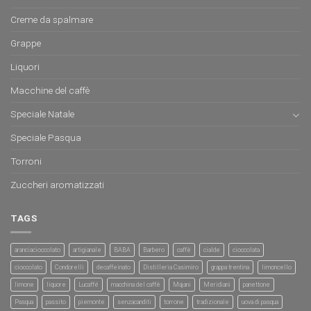
Creme da spalmare
Grappe
Liquori
Macchine del caffè
Speciale Natale
Speciale Pasqua
Torroni
Zuccheri aromatizzati
TAGS
aranciacioccolato
artigianale
BABA
Barbero
caffè
cialde
cioccolata
cioccolato
Condorelli
decaffeinato
Distilleria Casimiro
grappa trentina
limoncello
limone
liquore
Lucaffé
macchina del caffè
Majani
Meridiani
panettone
Pasqua
passito
piemonte
senzacanditi
torrone
tradizionale
uova di pasqua