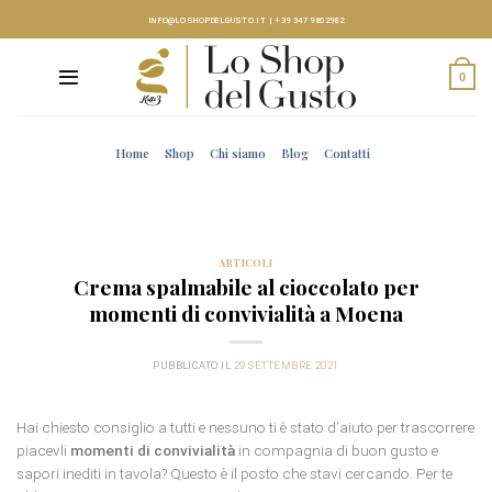
Skip
INFO@LOSHOPDELGUSTO.IT
|
+39 347 9802982
to
content
0
Home
Shop
Chi siamo
Blog
Contatti
ARTICOLI
Crema spalmabile al cioccolato per
momenti di convivialità a Moena
PUBBLICATO IL
29 SETTEMBRE 2021
Hai chiesto consiglio a tutti e nessuno ti è stato d’aiuto per trascorrere
piacevli
momenti di convivialità
in compagnia di buon gusto e
sapori inediti in tavola? Questo è il posto che stavi cercando. Per te