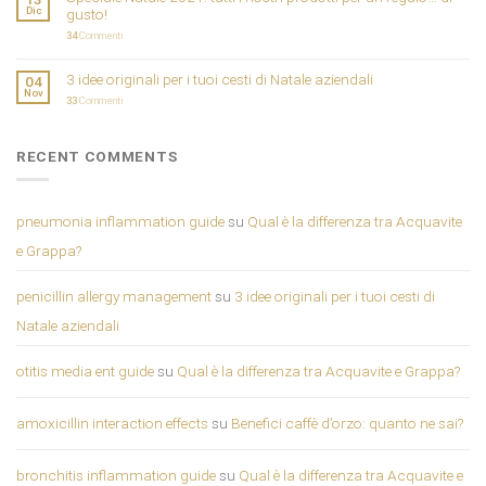
Dic
gusto!
34
Commenti
3 idee originali per i tuoi cesti di Natale aziendali
04
Nov
33
Commenti
RECENT COMMENTS
pneumonia inflammation guide
su
Qual è la differenza tra Acquavite
e Grappa?
penicillin allergy management
su
3 idee originali per i tuoi cesti di
Natale aziendali
otitis media ent guide
su
Qual è la differenza tra Acquavite e Grappa?
amoxicillin interaction effects
su
Benefici caffè d’orzo: quanto ne sai?
bronchitis inflammation guide
su
Qual è la differenza tra Acquavite e