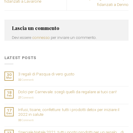
fidanzati a Lavarone
fidanzati a Denno
Lascia un commento
Devi essere
connesso
per inviare un commento.
LATEST POSTS
3 regali di Pasqua di vero gusto
30
Mar
32
Commenti
Dolci per Carnevale: scegli quelli da regalare ai tuoi cari!
18
Feb
27
Commenti
Infusi, tisane, confetture: tutti i prodotti detox per iniziare il
17
Gen
2022 in salute
33
Commenti
Speciale Natale 2021: tutti i nostri prodotti per un regalo… di
13