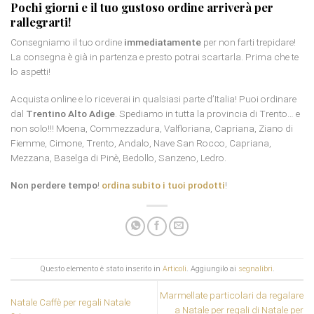
Pochi giorni e il tuo gustoso ordine arriverà per
rallegrarti!
Consegniamo il tuo ordine
immediatamente
per non farti trepidare!
La consegna è già in partenza e presto potrai scartarla. Prima che te
lo aspetti!
Acquista online e lo riceverai in qualsiasi parte d’Italia! Puoi ordinare
dal
Trentino Alto Adige
. Spediamo in tutta la provincia di Trento… e
non solo!!! Moena, Commezzadura, Valfloriana, Capriana, Ziano di
Fiemme, Cimone, Trento, Andalo, Nave San Rocco, Capriana,
Mezzana, Baselga di Pinè, Bedollo, Sanzeno, Ledro.
Non perdere tempo
!
ordina subito i tuoi prodotti
!
Questo elemento è stato inserito in
Articoli
. Aggiungilo ai
segnalibri
.
Marmellate particolari da regalare
Natale Caffè per regali Natale
a Natale per regali di Natale per