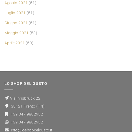
Agosto 2021
(51)
Luglio 2021
(51)
Giugno 2021
(51)
Maggio 2021
(53)
Aprile 2021
(50)
LO SHOP DEL GUSTO
Via Innsbruck 22
38121 Trento (TN)
+39 347 9802982
+39 347 9802982
info@loshopdelgusto.it