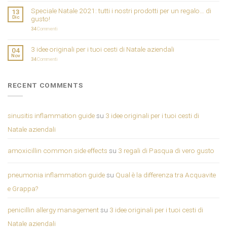
Speciale Natale 2021: tutti i nostri prodotti per un regalo… di
13
Dic
gusto!
34
Commenti
3 idee originali per i tuoi cesti di Natale aziendali
04
Nov
34
Commenti
RECENT COMMENTS
sinusitis inflammation guide
su
3 idee originali per i tuoi cesti di
Natale aziendali
amoxicillin common side effects
su
3 regali di Pasqua di vero gusto
pneumonia inflammation guide
su
Qual è la differenza tra Acquavite
e Grappa?
penicillin allergy management
su
3 idee originali per i tuoi cesti di
Natale aziendali