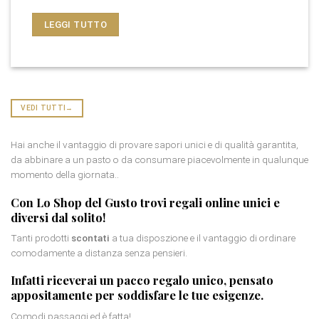
LEGGI TUTTO
VEDI TUTTI
→
Hai anche il vantaggio di provare sapori unici e di qualità garantita,
da abbinare a un pasto o da consumare piacevolmente in qualunque
momento della giornata..
Con Lo Shop del Gusto trovi
regali online
unici e
diversi dal solito!
Tanti prodotti
scontati
a tua disposzione e il vantaggio di ordinare
comodamente a distanza senza pensieri.
Infatti riceverai un
pacco regalo
unico, pensato
appositamente per soddisfare le tue esigenze.
Comodi passaggi ed è fatta!