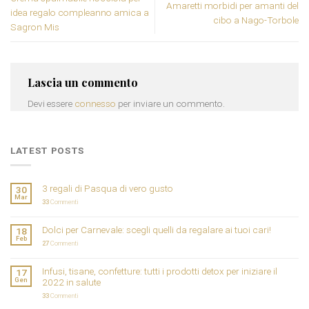
Amaretti morbidi per amanti del
idea regalo compleanno amica a
cibo a Nago-Torbole
Sagron Mis
Lascia un commento
Devi essere
connesso
per inviare un commento.
LATEST POSTS
3 regali di Pasqua di vero gusto
30
Mar
33
Commenti
Dolci per Carnevale: scegli quelli da regalare ai tuoi cari!
18
Feb
27
Commenti
Infusi, tisane, confetture: tutti i prodotti detox per iniziare il
17
Gen
2022 in salute
33
Commenti