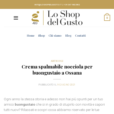
Skip
INFO@LOSHOPDELGUSTO.IT
|
+39 347 9802982
to
content
0
Home
Shop
Chi siamo
Blog
Contatti
ARTICOLI
Crema spalmabile nocciola per
buongustaio a Ossana
PUBBLICATO IL
9 GIUGNO 2021
Ogni anno la stessa storia e adesso non hai più spunti per un tuo
amico
buongustaio
che si in grado di stupirlo con novità e sapori
tutti nuovi? Rilassati e scopri cosa abbiamo riservato per le tue