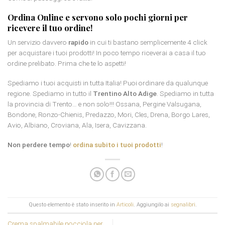
Ordina Online e servono solo pochi giorni per
ricevere il tuo ordine!
Un servizio davvero
rapido
in cui ti bastano semplicemente 4 click
per acquistare i tuoi prodotti! In poco tempo riceverai a casa il tuo
ordine prelibato. Prima che te lo aspetti!
Spediamo i tuoi acquisti in tutta Italia! Puoi ordinare da qualunque
regione. Spediamo in tutto il
Trentino Alto Adige
. Spediamo in tutta
la provincia di Trento… e non solo!!! Ossana, Pergine Valsugana,
Bondone, Ronzo-Chienis, Predazzo, Mori, Cles, Drena, Borgo Lares,
Avio, Albiano, Croviana, Ala, Isera, Cavizzana.
Non perdere tempo
!
ordina subito i tuoi prodotti
!
Questo elemento è stato inserito in
Articoli
. Aggiungilo ai
segnalibri
.
Crema spalmabile nocciola per