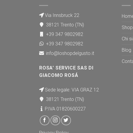
Via Innsbruck 22
Hom
38121 Trento (TN)
Shop
+39 347 9802982
Chi s
+39 347 9802982
Blog
info@loshopdelgusto.it
Conta
ROSA' SERVICE SAS DI
GIACOMO ROSÁ
Sede legale: VIA GRAZ 12
38121 Trento (TN)
P.IVA 01820600227
Privacy Policy