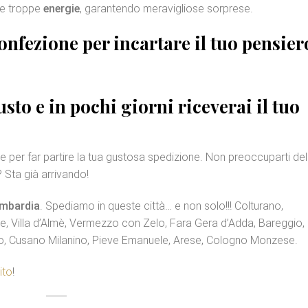
de troppe
energie
, garantendo meravigliose sorprese.
onfezione
per incartare il tuo pensier
sto e in pochi giorni riceverai il tuo
e per far partire la tua gustosa spedizione. Non preoccuparti del
? Sta già arrivando!
mbardia
. Spediamo in queste città… e non solo!!! Colturano,
, Villa d’Almè, Vermezzo con Zelo, Fara Gera d’Adda, Bareggio,
, Cusano Milanino, Pieve Emanuele, Arese, Cologno Monzese.
ito
!