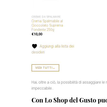
CREME DA SPALMARE
Crema Spalmabile al
Cioccolato Suprema
Fondente 250g
€
10,00
Aggiungi alla lista dei
desideri
VEDI TUTTI
→
Hai, oltre a ciò, la possibilità di assaggiare l
impeccabile..
Con Lo Shop del Gusto puo