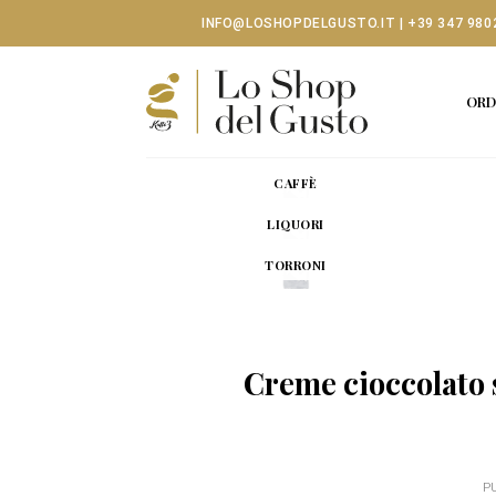
Skip
INFO@LOSHOPDELGUSTO.IT
|
+39 347 980
to
content
ORD
CAFFÈ
LIQUORI
TORRONI
Creme cioccolato s
P