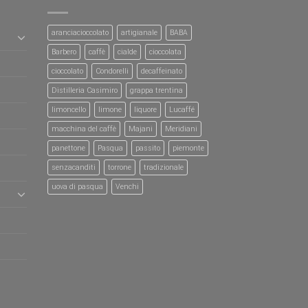
aranciacioccolato
artigianale
BABA
Barbero
caffè
cialde
cioccolata
cioccolato
Condorelli
decaffeinato
Distilleria Casimiro
grappa trentina
limoncello
limone
liquore
Lucaffé
macchina del caffè
Majani
Meridiani
panettone
Pasqua
passito
piemonte
senzacanditi
torrone
tradizionale
uova di pasqua
Venchi