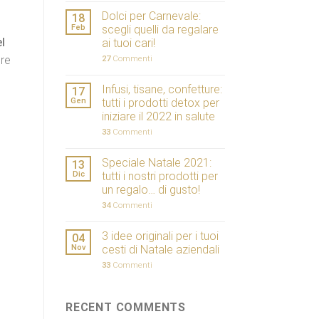
Dolci per Carnevale:
18
Feb
scegli quelli da regalare
l
ai tuoi cari!
ere
27
Commenti
Infusi, tisane, confetture:
17
Gen
tutti i prodotti detox per
iniziare il 2022 in salute
33
Commenti
Speciale Natale 2021:
13
Dic
tutti i nostri prodotti per
un regalo… di gusto!
34
Commenti
3 idee originali per i tuoi
04
Nov
cesti di Natale aziendali
33
Commenti
RECENT COMMENTS