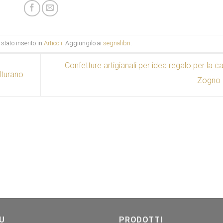
stato inserito in
Articoli
. Aggiungilo ai
segnalibri
.
Confetture artigianali per idea regalo per la c
lturano
Zogno
U
PRODOTTI