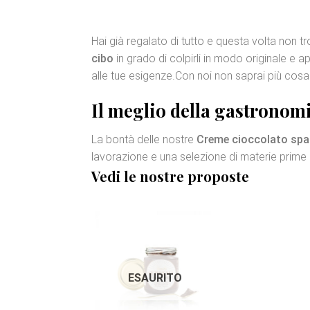
Hai già regalato di tutto e questa volta non t
cibo
in grado di colpirli in modo originale e 
alle tue esigenze.Con noi non saprai più cosa
Il meglio della
gastronom
La bontà delle nostre
Creme cioccolato spa
lavorazione e una selezione di materie prime
Vedi le nostre proposte
Aggiungi
alla lista
ESAURITO
dei
desideri