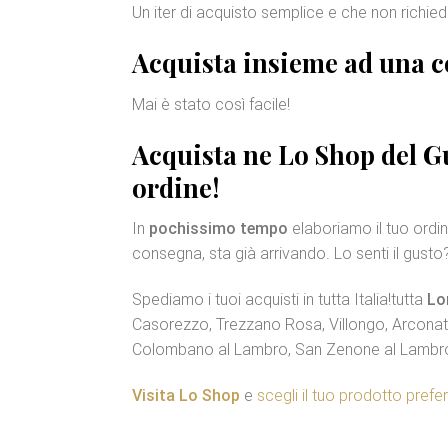
Un iter di acquisto semplice e che non richie
Acquista insieme ad una
c
Mai è stato così facile!
Acquista ne Lo Shop del Gu
ordine!
In
pochissimo tempo
elaboriamo il tuo ordin
consegna, sta già arrivando. Lo senti il gusto
Spediamo i tuoi acquisti in tutta Italia!tutta
Lo
Casorezzo, Trezzano Rosa, Villongo, Arconate
Colombano al Lambro, San Zenone al Lambro
Visita Lo Shop
e
scegli il tuo prodotto prefer