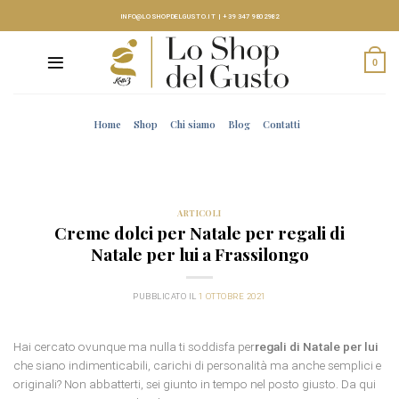
Skip
INFO@LOSHOPDELGUSTO.IT
|
+39 347 9802982
to
content
0
Home
Shop
Chi siamo
Blog
Contatti
ARTICOLI
Creme dolci per Natale per regali di
Natale per lui a Frassilongo
PUBBLICATO IL
1 OTTOBRE 2021
Hai cercato ovunque ma nulla ti soddisfa per
regali di Natale per lui
che siano indimenticabili, carichi di personalità ma anche semplici e
originali? Non abbatterti, sei giunto in tempo nel posto giusto. Da qui