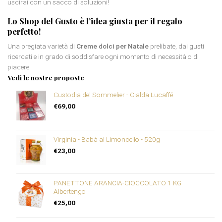
uscirai con un sacco di soluzioni!
Lo Shop del Gusto è l’idea giusta per il regalo
perfetto!
Una pregiata varietà di
Creme dolci per Natale
prelibate, dai gusti
ricercati e in grado di soddisfare ogni momento di necessità o di
piacere.
Vedi le nostre proposte
Custodia del Sommelier - Cialda Lucaffé
€
69,00
Virginia - Babà al Limoncello - 520g
€
23,00
PANETTONE ARANCIA-CIOCCOLATO 1 KG
Albertengo
€
25,00