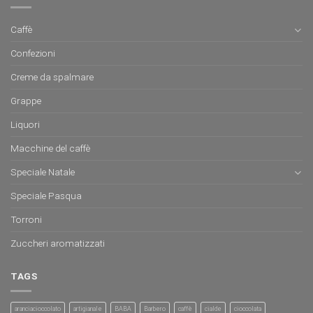
Caffè
Confezioni
Creme da spalmare
Grappe
Liquori
Macchine del caffè
Speciale Natale
Speciale Pasqua
Torroni
Zuccheri aromatizzati
TAGS
aranciacioccolato
artigianale
BABA
Barbero
caffè
cialde
cioccolata