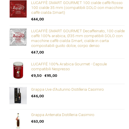
LUCAFFÈ SMART GOURMET 100 cialde caffè Rosso
100 cialde 35 mm (compatibili SOLO con macchine
caffè cialda Smart)
€
44,00
LUCAFFÈ SMART GOURMET Decaffeinato, 100 cialde
caffè 100% arabica, Ø35 mm compatibili SOLO con
macchine caffè cialda Smart, cialde in carta
compostabili gusto dolce, corpo denso
€
47,00
LUCAFFÉ 100% Arabica Gourmet - Capsule
compatibili Nespresso
Fascia
€
9,50
-
€
95,00
di
prezzo:
Grappa Uve d'Autunno Distilleria Casimiro
da
€9,50
€
46,00
a
€95,00
Grappa Antenata Distilleria Casimiro
€
63,00