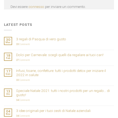
Devi essere
connesso
per inviare un commento.
LATEST POSTS
3 regali di Pasqua di vero gusto
30
Mar
33
Commenti
Dolci per Carnevale: scegli quelli da regalare ai tuoi cari!
18
Feb
27
Commenti
Infusi, tisane, confetture: tutti i prodotti detox per iniziare il
17
Gen
2022 in salute
33
Commenti
Speciale Natale 2021: tutti i nostri prodotti per un regalo… di
13
Dic
gusto!
34
Commenti
3 idee originali per i tuoi cesti di Natale aziendali
04
Nov
34
Commenti