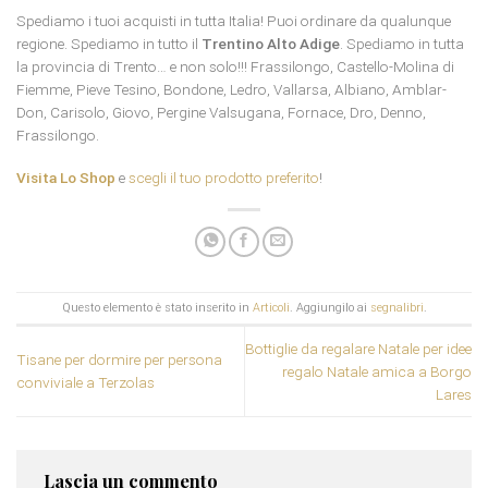
Spediamo i tuoi acquisti in tutta Italia! Puoi ordinare da qualunque
regione. Spediamo in tutto il
Trentino Alto Adige
. Spediamo in tutta
la provincia di Trento… e non solo!!! Frassilongo, Castello-Molina di
Fiemme, Pieve Tesino, Bondone, Ledro, Vallarsa, Albiano, Amblar-
Don, Carisolo, Giovo, Pergine Valsugana, Fornace, Dro, Denno,
Frassilongo.
Visita Lo Shop
e
scegli il tuo prodotto preferito
!
Questo elemento è stato inserito in
Articoli
. Aggiungilo ai
segnalibri
.
Bottiglie da regalare Natale per idee
Tisane per dormire per persona
regalo Natale amica a Borgo
conviviale a Terzolas
Lares
Lascia un commento