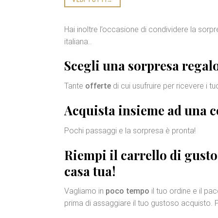
Hai inoltre l’occasione di condividere la sorp
italiana..
Scegli una
sorpresa regalo
Tante
offerte
di cui usufruire per ricevere i t
Acquista insieme ad una
c
Pochi passaggi e la sorpresa è pronta!
Riempi il carrello di gusto
casa tua!
Vagliamo in
poco tempo
il tuo ordine e il p
prima di assaggiare il tuo gustoso acquisto. P