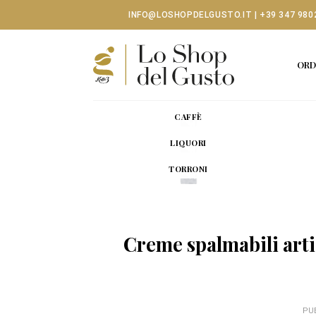
Skip
INFO@LOSHOPDELGUSTO.IT
|
+39 347 980
to
content
ORD
CAFFÈ
LIQUORI
TORRONI
Creme spalmabili artig
PU