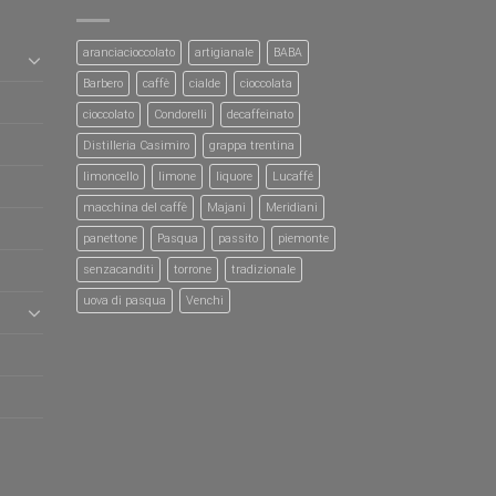
aranciacioccolato
artigianale
BABA
Barbero
caffè
cialde
cioccolata
cioccolato
Condorelli
decaffeinato
Distilleria Casimiro
grappa trentina
limoncello
limone
liquore
Lucaffé
macchina del caffè
Majani
Meridiani
panettone
Pasqua
passito
piemonte
senzacanditi
torrone
tradizionale
uova di pasqua
Venchi