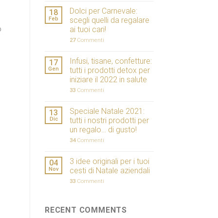
Dolci per Carnevale:
18
Feb
scegli quelli da regalare
o
ai tuoi cari!
27
Commenti
Infusi, tisane, confetture:
17
Gen
tutti i prodotti detox per
iniziare il 2022 in salute
33
Commenti
Speciale Natale 2021:
13
Dic
tutti i nostri prodotti per
un regalo… di gusto!
34
Commenti
3 idee originali per i tuoi
04
Nov
cesti di Natale aziendali
33
Commenti
RECENT COMMENTS