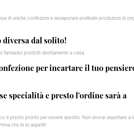
resa di uniche confezioni e assaporare prelibate produzioni di ori
 diversa
dal solito!
uoi fantastici prodotti direttamente a casa.
onfezione
per incartare il tuo pensier
se specialità e presto l’ordine sarà a
acco è presto pronto per essere spedito. Non dovrai aspettare a 
rima che te lo aspetti!