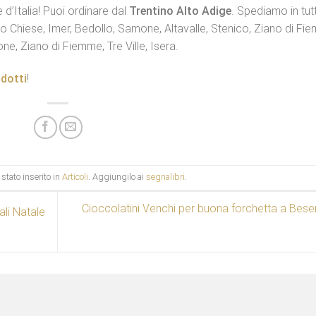
e d’Italia! Puoi ordinare dal
Trentino Alto Adige
. Spediamo in tut
go Chiese, Imer, Bedollo, Samone, Altavalle, Stenico, Ziano di Fi
, Ziano di Fiemme, Tre Ville, Isera.
odotti
!
stato inserito in
Articoli
. Aggiungilo ai
segnalibri
.
Cioccolatini Venchi per buona forchetta a Bese
ali Natale