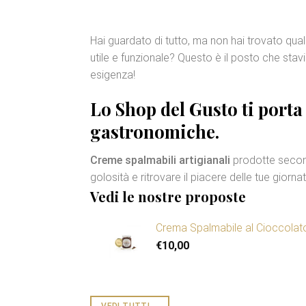
Hai guardato di tutto, ma non hai trovato qua
utile e funzionale? Questo è il posto che sta
esigenza!
Lo Shop del Gusto ti porta
gastronomiche
.
Creme spalmabili artigianali
prodotte second
golosità e ritrovare il piacere delle tue giorna
Vedi le nostre proposte
Crema Spalmabile al Cioccola
€
10,00
VEDI TUTTI
→