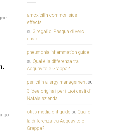
amoxicillin common side
gine
effects
su
3 regali di Pasqua di vero
gusto
pneumonia inflammation guide
su
Qual è la differenza tra
o.
Acquavite e Grappa?
penicillin allergy management
su
3 idee originali per i tuoi cesti di
Natale aziendali
otitis media ent guide
su
Qual è
lungo
la differenza tra Acquavite e
Grappa?