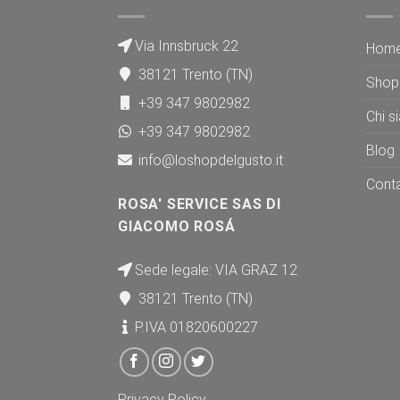
Via Innsbruck 22
Hom
38121 Trento (TN)
Shop
+39 347 9802982
Chi s
+39 347 9802982
Blog
info@loshopdelgusto.it
Conta
ROSA' SERVICE SAS DI
GIACOMO ROSÁ
Sede legale: VIA GRAZ 12
38121 Trento (TN)
P.IVA 01820600227
Privacy Policy