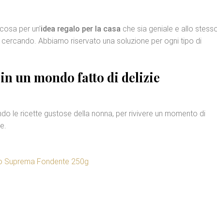
lcosa per un’
idea regalo per la casa
che sia geniale e allo stess
vi cercando. Abbiamo riservato una soluzione per ogni tipo di
 in un mondo fatto di
delizie
o le ricette gustose della nonna, per rivivere un momento di
te.
to Suprema Fondente 250g