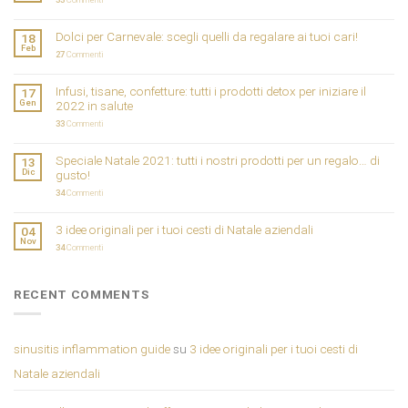
Dolci per Carnevale: scegli quelli da regalare ai tuoi cari!
18
Feb
27
Commenti
Infusi, tisane, confetture: tutti i prodotti detox per iniziare il
17
Gen
2022 in salute
33
Commenti
Speciale Natale 2021: tutti i nostri prodotti per un regalo… di
13
Dic
gusto!
34
Commenti
3 idee originali per i tuoi cesti di Natale aziendali
04
Nov
34
Commenti
RECENT COMMENTS
sinusitis inflammation guide
su
3 idee originali per i tuoi cesti di
Natale aziendali