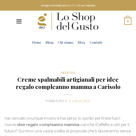
Skip
INFO@LOSHOPDELGUSTO.IT
|
+39 347 9802982
to
content
0
Home
Shop
Chi siamo
Blog
Contatti
ARTICOLI
Creme spalmabili artigianali per idee
regalo compleanno mamma a Carisolo
PUBBLICATO IL
12 LUGLIO 2021
Hai cercato ovunque invano e hai perso lo spirito per tirare fuori
nuove
idee regalo compleanno mamma
cariche d’affetto e utili per il
futuro? Qui trovi una vasta scelta di proposte che ti lasceranno senza