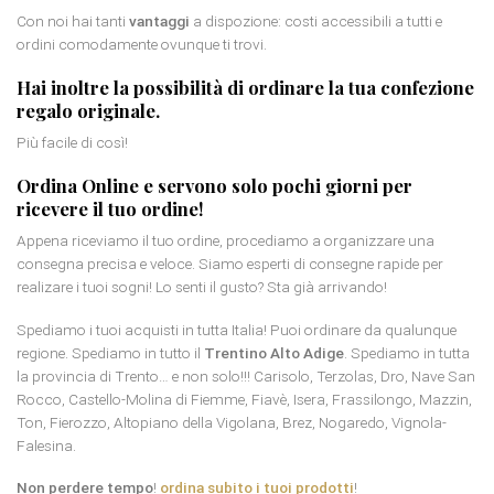
Con noi hai tanti
vantaggi
a dispozione: costi accessibili a tutti e
ordini comodamente ovunque ti trovi.
Hai inoltre la possibilità di ordinare la tua
confezione
regalo originale
.
Più facile di così!
Ordina Online e servono solo pochi giorni per
ricevere il tuo ordine!
Appena riceviamo il tuo ordine, procediamo a organizzare una
consegna precisa e veloce. Siamo esperti di consegne rapide per
realizare i tuoi sogni! Lo senti il gusto? Sta già arrivando!
Spediamo i tuoi acquisti in tutta Italia! Puoi ordinare da qualunque
regione. Spediamo in tutto il
Trentino Alto Adige
. Spediamo in tutta
la provincia di Trento… e non solo!!! Carisolo, Terzolas, Dro, Nave San
Rocco, Castello-Molina di Fiemme, Fiavè, Isera, Frassilongo, Mazzin,
Ton, Fierozzo, Altopiano della Vigolana, Brez, Nogaredo, Vignola-
Falesina.
Non perdere tempo
!
ordina subito i tuoi prodotti
!