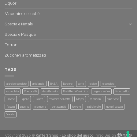
Liquori
Macchine del caffè
Speciale Natale
Speciale Pasqua
Torroni
Zuccheri aromatizzati
TAGS
aranciacioccolato
artigianale
BABA
Barbero
caffè
cialde
cioccolata
cioccolato
Condorelli
decaffeinato
Distilleria Casimiro
grappa trentina
limoncello
limone
liquore
Lucaffé
macchina del caffè
Majani
Meridiani
panettone
Pasqua
passito
piemonte
senzacanditi
torrone
tradizionale
uova di pasqua
Venchi
Copyright 2026 ©
Kaffè 3 Shop - Lo shop del gusto
| Web Design