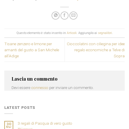
Questo elemento è stato inserito in
Articoli
. Aggiungilo ai
segnalibri
.
Tisane zenzero e limone per
Cioccolatini con ciliegina per idee
amanti del gusto a San Michele
regalo economiche a Telve di
all’Adige
Sopra
Lascia un commento
Devi essere
connesso
per inviare un commento.
LATEST POSTS
3 regali di Pasqua di vero gusto
30
Mar
33
Commenti