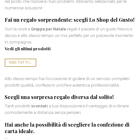
nel posto che risolverà i tuoi problemi. Abbiamo selezionato per te
numerose soluzioni!
Fai un regalo sorprendente: scegli Lo Shop del Gusto!
Con la nostra
Grappa per Natale
regali il piacere di un gusto fresco e
deciso e allo stesso tempo un mix perfetto per un piacevole momento
in compagnia..
Vedi gli ultimi prodotti
VEDI TUTTI
→
Allo stesso tempo hai l’occasione di godere di un servizio completo:
prodotti qualità, confezioni uniche e autentica professionalità..
Scegli una
sorpresa regalo diversa
dal solito!
Tanti prodotti
scontati
a tua disposzione e il vantaggio di ordinare
comodamente a distanza senza pensieri.
Hai anche la possibilità di scegliere la
confezione di
carta
ideale.