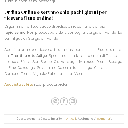
Tutto in pochissimi passaggi!
Ordina Online e servono solo pochi giorni per
ricevere il tuo ordine!
Organizziamo il tuo pacco di prelibatezze con uno slancio
rapidissimo
. Non preoccuparti della consegna, sta già arrivando. Lo
senti il gusto? Sta già arrivando!
Acquista online e lo riceverai in qualsiasi parte d’Italia! Puoi ordinare
dal
Trentino Alto Adige
. Spediamo in tutta la provincia di Trento… e
non solo!!! Nave San Rocco, Cis, Vallelaghi, Malosco, Drena, Baselga
di Pinè, Cavedago, Sover, Imer, Calceranica al Lago, Cimone,
Comano Terme, Vignola-Falesina, Isera, Moena.
Acquista subito
i tuoi prodotti preferiti!
Questo elemento è stato inserito in
Articoli
. Aggiungilo ai
segnalibri
.