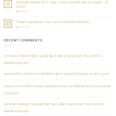
Speciale Natale 2021: tutti i nostri prodotti per un regalo… di
13
Dic
gusto!
34
Commenti
3 idee originali per i tuoi cesti di Natale aziendali
04
Nov
34
Commenti
RECENT COMMENTS
sinusitis inflammation guide
su
3 idee originali per i tuoi cesti di
Natale aziendali
amoxicillin common side effects
su
3 regali di Pasqua di vero gusto
pneumonia inflammation guide
su
Qual è la differenza tra Acquavite
e Grappa?
penicillin allergy management
su
3 idee originali per i tuoi cesti di
Natale aziendali