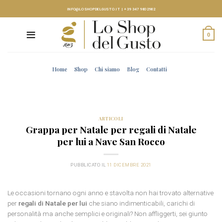
Skip
INFO@LOSHOPDELGUSTO.IT
|
+39 347 9802982
to
content
0
Home
Shop
Chi siamo
Blog
Contatti
ARTICOLI
Grappa per Natale per regali di Natale
per lui a Nave San Rocco
PUBBLICATO IL
11 DICEMBRE 2021
Le occasioni tornano ogni anno e stavolta non hai trovato alternative
per
regali di Natale per lui
che siano indimenticabili, carichi di
personalità ma anche semplici e originali? Non affliggerti, sei giunto