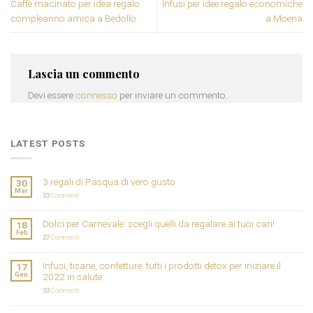
Caffè macinato per idea regalo
Infusi per idee regalo economiche
compleanno amica a Bedollo
a Moena
Lascia un commento
Devi essere
connesso
per inviare un commento.
LATEST POSTS
3 regali di Pasqua di vero gusto
30
Mar
33
Commenti
Dolci per Carnevale: scegli quelli da regalare ai tuoi cari!
18
Feb
27
Commenti
Infusi, tisane, confetture: tutti i prodotti detox per iniziare il
17
Gen
2022 in salute
33
Commenti