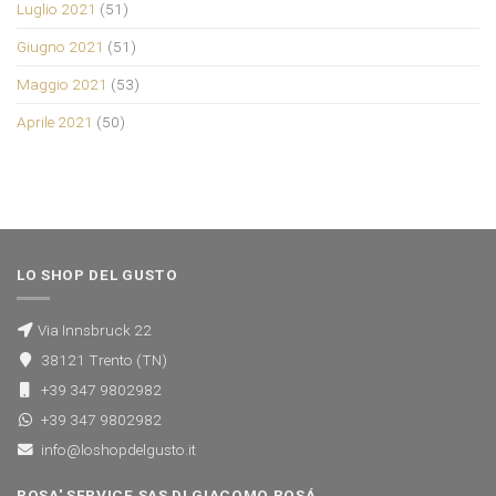
Luglio 2021
(51)
Giugno 2021
(51)
Maggio 2021
(53)
Aprile 2021
(50)
LO SHOP DEL GUSTO
Via Innsbruck 22
38121 Trento (TN)
+39 347 9802982
+39 347 9802982
info@loshopdelgusto.it
ROSA' SERVICE SAS DI GIACOMO ROSÁ