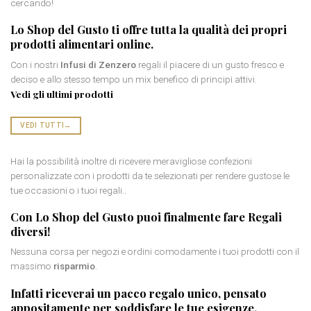
cercando!
Lo Shop del Gusto ti offre tutta la qualità dei propri
prodotti
alimentari online
.
Con i nostri
Infusi di Zenzero
regali il piacere di un gusto fresco e
deciso e allo stesso tempo un mix benefico di principi attivi.
Vedi gli ultimi prodotti
VEDI TUTTI
→
Hai la possibilità inoltre di ricevere meravigliose confezioni
personalizzate con i prodotti da te selezionati per rendere gustose le
tue occasioni o i tuoi regali..
Con Lo Shop del Gusto puoi finalmente fare
Regali
diversi
!
Nessuna corsa per negozi e ordini comodamente i tuoi prodotti con il
massimo
risparmio
.
Infatti riceverai un
pacco regalo
unico, pensato
appositamente per soddisfare le tue esigenze.