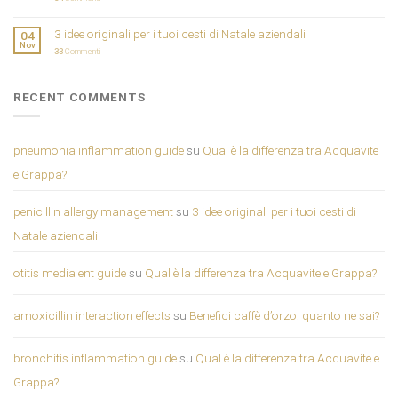
3 idee originali per i tuoi cesti di Natale aziendali
04
Nov
33
Commenti
RECENT COMMENTS
pneumonia inflammation guide
su
Qual è la differenza tra Acquavite
e Grappa?
penicillin allergy management
su
3 idee originali per i tuoi cesti di
Natale aziendali
otitis media ent guide
su
Qual è la differenza tra Acquavite e Grappa?
amoxicillin interaction effects
su
Benefici caffè d’orzo: quanto ne sai?
bronchitis inflammation guide
su
Qual è la differenza tra Acquavite e
Grappa?