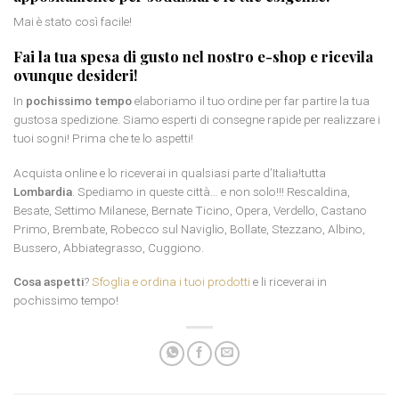
Mai è stato così facile!
Fai la tua spesa di gusto nel nostro e-shop e ricevila
ovunque desideri!
In
pochissimo tempo
elaboriamo il tuo ordine per far partire la tua
gustosa spedizione. Siamo esperti di consegne rapide per realizzare i
tuoi sogni! Prima che te lo aspetti!
Acquista online e lo riceverai in qualsiasi parte d’Italia!tutta
Lombardia
. Spediamo in queste città… e non solo!!! Rescaldina,
Besate, Settimo Milanese, Bernate Ticino, Opera, Verdello, Castano
Primo, Brembate, Robecco sul Naviglio, Bollate, Stezzano, Albino,
Bussero, Abbiategrasso, Cuggiono.
Cosa aspetti
?
Sfoglia e ordina i tuoi prodotti
e li riceverai in
pochissimo tempo!