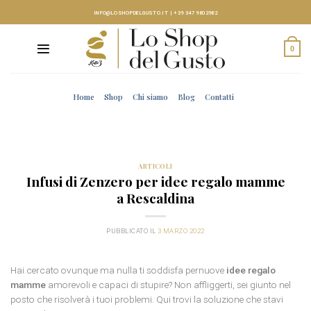
Skip
INFO@LOSHOPDELGUSTO.IT
|
+39 347 9802982
to
content
0
Home
Shop
Chi siamo
Blog
Contatti
ARTICOLI
Infusi di Zenzero per idee regalo mamme
a Rescaldina
PUBBLICATO IL
3 MARZO 2022
Hai cercato ovunque ma nulla ti soddisfa pernuove
idee regalo
mamme
amorevoli e capaci di stupire? Non affliggerti, sei giunto nel
posto che risolverà i tuoi problemi. Qui trovi la soluzione che stavi