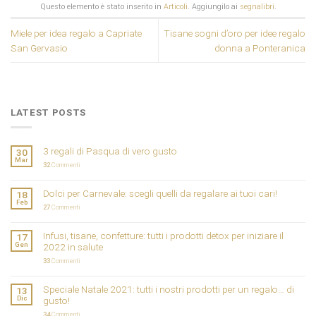
Questo elemento è stato inserito in
Articoli
. Aggiungilo ai
segnalibri
.
Miele per idea regalo a Capriate
Tisane sogni d’oro per idee regalo
San Gervasio
donna a Ponteranica
LATEST POSTS
3 regali di Pasqua di vero gusto
30
Mar
32
Commenti
Dolci per Carnevale: scegli quelli da regalare ai tuoi cari!
18
Feb
27
Commenti
Infusi, tisane, confetture: tutti i prodotti detox per iniziare il
17
Gen
2022 in salute
33
Commenti
Speciale Natale 2021: tutti i nostri prodotti per un regalo… di
13
Dic
gusto!
34
Commenti