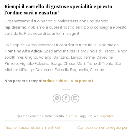
Riempi il carrello di gustose specialità e presto
l’ordine sarà a casa tua!
Organizziamo il tuo pacco di prelibatezze con uno slancio
rapidissimo
. Abbiamo a cuore il nostro servizio di consegna e presto
sarà da te. Più veloce di quanto immagini!
Lo Shop del Gusto spedisce i tuoi ordini in tutta Italia, a partire dal
Trentino Alto Adige
. Spediamo in tutta la provincia di Trento… e non
solo!!! Imer, Grigno, Volano, Sanzeno, Levico Terme, Cavedine,
Pinzolo, Vignola-Falesina, Borgo Chiese, Mori, Tione di Trento, San
Michele all’Adige, Cavareno, Fai della Paganella, Cimone.
Non perdere tempo
!
ordina subito i tuoi prodotti
!
Questo elemento è stato inserito in
Articoli
. Aggiungilo ai
segnalibri
.
Tisane rilassanti per amanti del
Confezionamento regalo per