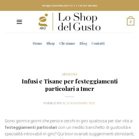
Skip
INFO@LOSHOPDELGUSTO.IT
|
+39 347 9802982
to
content
0
Home
Shop
Chi siamo
Blog
Contatti
ARTICOLI
Infusi e Tisane per festeggiamenti
particolari a Imer
PUBBLICATO IL
22 NOVEMBRE 2021
Sono giorni e giorni che pensi e cerchi in giro qualcosa per dar vita a
festeggiamenti particolari
con un inedito banchetto di gustosità e
specialità introvabili in giro? Qui trovi svariati suggerimenti stimolanti,