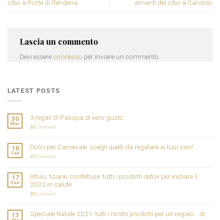
cibo a Porte di Rendena
amanti del cibo a Carisolo
Lascia un commento
Devi essere
connesso
per inviare un commento.
LATEST POSTS
3 regali di Pasqua di vero gusto
30
Mar
33
Commenti
Dolci per Carnevale: scegli quelli da regalare ai tuoi cari!
18
Feb
27
Commenti
Infusi, tisane, confetture: tutti i prodotti detox per iniziare il
17
Gen
2022 in salute
33
Commenti
Speciale Natale 2021: tutti i nostri prodotti per un regalo… di
13
Dic