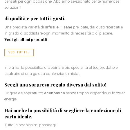
pensati per ogni occasione. Abbiamo selezionato per te numerose
soluzioni!
di qualità e per tutti i gusti.
Una pregiata varietà di
Infusi e Tisane
prelibate, dai gusti ricercati e
in grado di soddisfare ogni momento di necessità o di piacere.
Vedi gli ultimi prodotti
VEDI TUTTI
→
In più hai la possibilità di abbinare più specialità al tuo prodotto e
usufruire di una golosa confenzione mista..
Scegli una
sorpresa regalo diversa
dal solito!
Originale e soprattutto
economico
senza troppo dispendio di forze ed
energie.
Hai anche la possibilità di scegliere la
confezione di
carta
ideale.
Tutto in pochissimi passaggi!