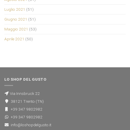
Luglio 2021
(51)
Giugno 2021
(51)
Maggio 2021
(53)
Aprile 2021
(50)
LO SHOP DEL GUSTO
Via Innsbruck 22
38121 Trento (TN)
+39 347 9802982
+39 347 9802982
info@loshopdelgusto.it