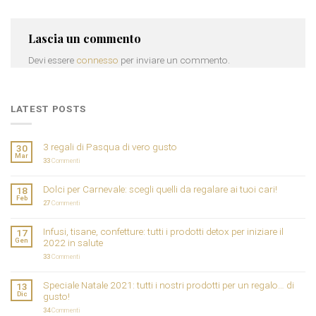
Lascia un commento
Devi essere
connesso
per inviare un commento.
LATEST POSTS
3 regali di Pasqua di vero gusto
30
Mar
33
Commenti
Dolci per Carnevale: scegli quelli da regalare ai tuoi cari!
18
Feb
27
Commenti
Infusi, tisane, confetture: tutti i prodotti detox per iniziare il
17
Gen
2022 in salute
33
Commenti
Speciale Natale 2021: tutti i nostri prodotti per un regalo… di
13
Dic
gusto!
34
Commenti