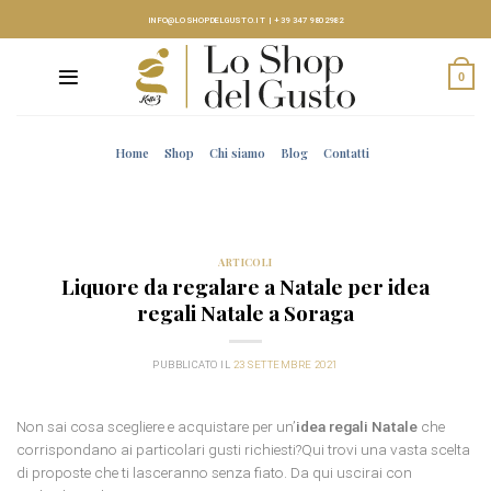
Skip
INFO@LOSHOPDELGUSTO.IT
|
+39 347 9802982
to
content
0
Home
Shop
Chi siamo
Blog
Contatti
ARTICOLI
Liquore da regalare a Natale per idea
regali Natale a Soraga
PUBBLICATO IL
23 SETTEMBRE 2021
Non sai cosa scegliere e acquistare per un’
idea regali Natale
che
corrispondano ai particolari gusti richiesti?Qui trovi una vasta scelta
di proposte che ti lasceranno senza fiato. Da qui uscirai con