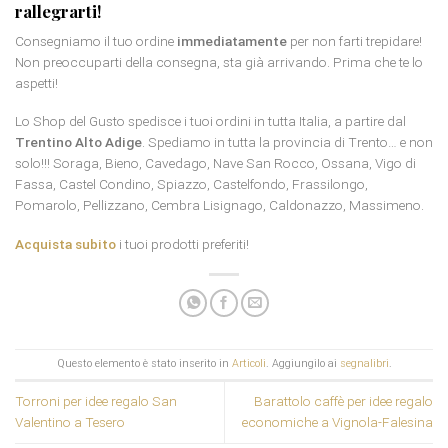
rallegrarti!
Consegniamo il tuo ordine
immediatamente
per non farti trepidare!
Non preoccuparti della consegna, sta già arrivando. Prima che te lo
aspetti!
Lo Shop del Gusto spedisce i tuoi ordini in tutta Italia, a partire dal
Trentino Alto Adige
. Spediamo in tutta la provincia di Trento… e non
solo!!! Soraga, Bieno, Cavedago, Nave San Rocco, Ossana, Vigo di
Fassa, Castel Condino, Spiazzo, Castelfondo, Frassilongo,
Pomarolo, Pellizzano, Cembra Lisignago, Caldonazzo, Massimeno.
Acquista subito
i tuoi prodotti preferiti!
Questo elemento è stato inserito in
Articoli
. Aggiungilo ai
segnalibri
.
Torroni per idee regalo San
Barattolo caffè per idee regalo
Valentino a Tesero
economiche a Vignola-Falesina