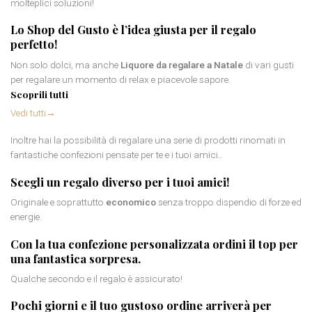
molteplici soluzioni!
Lo Shop del Gusto è l’idea giusta per il regalo
perfetto!
Non solo dolci, ma anche
Liquore da regalare a Natale
di vari gusti
per regalare un momento di relax e piacevole sapore.
Scoprili tutti
Vedi tutti
→
Inoltre hai la possibilità di regalare una serie di prodotti rinomati in
fantastiche confezioni pensate per te e i tuoi amici..
Scegli un
regalo diverso
per i tuoi amici!
Originale e soprattutto
economico
senza troppo dispendio di forze ed
energie.
Con la tua confezione personalizzata ordini il top per
una fantastica sorpresa.
Qualche secondo e il regalo è assicurato!
Pochi giorni e il tuo gustoso ordine arriverà per