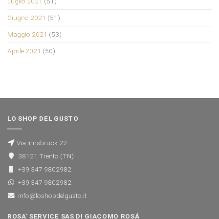
Luglio 2021
(51)
Giugno 2021
(51)
Maggio 2021
(53)
Aprile 2021
(50)
LO SHOP DEL GUSTO
Via Innsbruck 22
38121 Trento (TN)
+39 347 9802982
+39 347 9802982
info@loshopdelgusto.it
ROSA' SERVICE SAS DI GIACOMO ROSÁ