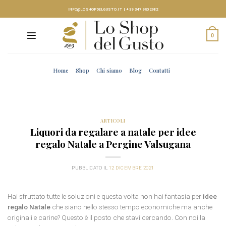
Skip
INFO@LOSHOPDELGUSTO.IT
|
+39 347 9802982
to
content
0
Home
Shop
Chi siamo
Blog
Contatti
ARTICOLI
Liquori da regalare a natale per idee
regalo Natale a Pergine Valsugana
PUBBLICATO IL
12 DICEMBRE 2021
Hai sfruttato tutte le soluzioni e questa volta non hai fantasia per
idee
regalo Natale
che siano nello stesso tempo economiche ma anche
originali e carine? Questo è il posto che stavi cercando. Con noi la