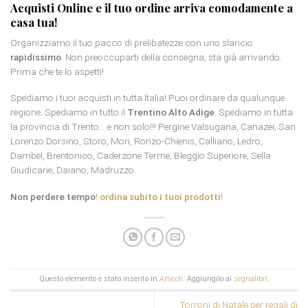
Acquisti Online e il tuo ordine arriva comodamente a
casa tua!
Organizziamo il tuo pacco di prelibatezze con uno slancio
rapidissimo
. Non preoccuparti della consegna, sta già arrivando.
Prima che te lo aspetti!
Spediamo i tuoi acquisti in tutta Italia! Puoi ordinare da qualunque
regione. Spediamo in tutto il
Trentino Alto Adige
. Spediamo in tutta
la provincia di Trento… e non solo!!! Pergine Valsugana, Canazei, San
Lorenzo Dorsino, Storo, Mori, Ronzo-Chienis, Calliano, Ledro,
Dambel, Brentonico, Caderzone Terme, Bleggio Superiore, Sella
Giudicarie, Daiano, Madruzzo.
Non perdere tempo
!
ordina subito i tuoi prodotti
!
Questo elemento è stato inserito in
Articoli
. Aggiungilo ai
segnalibri
.
Torroni di Natale per regali di