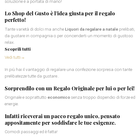
soluzione è a portata di mano!
Lo Shop del Gusto è l’idea giusta per il regalo
perfetto!
Tante varietà di dolci ma anche
Liquori da regalare a natale
prelibati,
da gustare in compagnia o per concenderti un momento di gustoso
relax.
Scoprili tutti
Vedi tutti
→
In più hai il vantaggio di regalare una confezione sorpresa con tante
prelibatezze tutte da gustare..
Sorprendilo con un
Regalo Originale per lui
o per lei!
Originale e soprattutto
economico
senza troppo dispendio di forze ed
energie.
Infatti riceverai un
pacco regalo
unico, pensato
appositamente per soddisfare le tue esigenze.
Comodi passaggi ed è fatta!