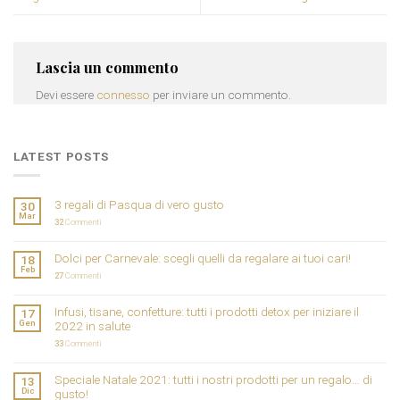
Lascia un commento
Devi essere
connesso
per inviare un commento.
LATEST POSTS
3 regali di Pasqua di vero gusto
30
Mar
32
Commenti
Dolci per Carnevale: scegli quelli da regalare ai tuoi cari!
18
Feb
27
Commenti
Infusi, tisane, confetture: tutti i prodotti detox per iniziare il
17
Gen
2022 in salute
33
Commenti
Speciale Natale 2021: tutti i nostri prodotti per un regalo… di
13
Dic
gusto!