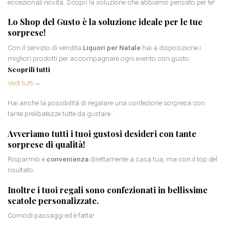
eccezionali novità. Scopri la soluzione che abbiamo pensato per te!
Lo Shop del Gusto è la soluzione ideale per le tue
sorprese!
Con il servizio di vendita
Liquori per Natale
hai a disposizione i
migliori prodotti per accompagnare ogni evento con gusto.
Scoprili tutti
Vedi tutti
→
Hai anche la possibilità di regalare una confezione sorpresa con
tante prelibatezze tutte da gustare..
Avveriamo tutti i tuoi gustosi desideri con tante
sorprese di qualità
!
Risparmio e
convenienza
direttamente a casa tua, ma con il top del
risultato.
Inoltre i tuoi regali sono confezionati in bellissime
scatole personalizzate
.
Comodi passaggi ed è fatta!