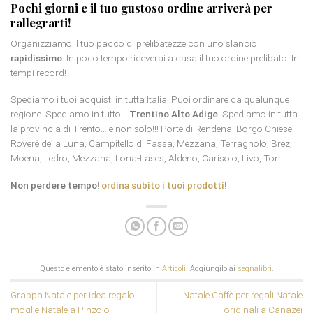
Pochi giorni e il tuo gustoso ordine arriverà per
rallegrarti!
Organizziamo il tuo pacco di prelibatezze con uno slancio
rapidissimo
. In poco tempo riceverai a casa il tuo ordine prelibato. In
tempi record!
Spediamo i tuoi acquisti in tutta Italia! Puoi ordinare da qualunque
regione. Spediamo in tutto il
Trentino Alto Adige
. Spediamo in tutta
la provincia di Trento… e non solo!!! Porte di Rendena, Borgo Chiese,
Roverè della Luna, Campitello di Fassa, Mezzana, Terragnolo, Brez,
Moena, Ledro, Mezzana, Lona-Lases, Aldeno, Carisolo, Livo, Ton.
Non perdere tempo
!
ordina subito i tuoi prodotti
!
Questo elemento è stato inserito in
Articoli
. Aggiungilo ai
segnalibri
.
Grappa Natale per idea regalo
Natale Caffè per regali Natale
moglie Natale a Pinzolo
originali a Canazei