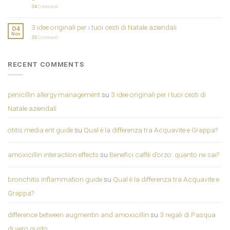
34
Commenti
3 idee originali per i tuoi cesti di Natale aziendali
04
Nov
33
Commenti
RECENT COMMENTS
penicillin allergy management
su
3 idee originali per i tuoi cesti di
Natale aziendali
otitis media ent guide
su
Qual è la differenza tra Acquavite e Grappa?
amoxicillin interaction effects
su
Benefici caffè d’orzo: quanto ne sai?
bronchitis inflammation guide
su
Qual è la differenza tra Acquavite e
Grappa?
difference between augmentin and amoxicillin
su
3 regali di Pasqua
di vero gusto