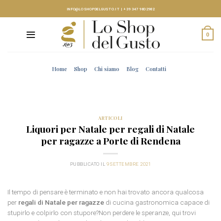
Skip
INFO@LOSHOPDELGUSTO.IT
|
+39 347 9802982
to
content
0
Home
Shop
Chi siamo
Blog
Contatti
ARTICOLI
Liquori per Natale per regali di Natale
per ragazze a Porte di Rendena
PUBBLICATO IL
9 SETTEMBRE 2021
Il tempo di pensare è terminato e non hai trovato ancora qualcosa
per
regali di Natale per ragazze
di cucina gastronomica capace di
stupirlo e colpirlo con stupore?Non perdere le speranze, qui trovi