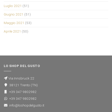
Luglio 2021
(51)
Giugno 2021
(51)
Maggio 2021
(53)
Aprile 2021
(50)
LO SHOP DEL GUSTO
Via Innsbruck 22
38121 Trento (TN)
+39 347 9802982
+39 347 9802982
info@loshopdelgusto.it