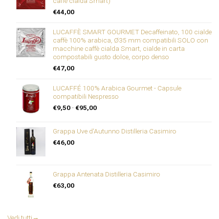
caffè cialda Smart)
€
44,00
LUCAFFÈ SMART GOURMET Decaffeinato, 100 cialde
caffè 100% arabica, Ø35 mm compatibili SOLO con
macchine caffè cialda Smart, cialde in carta
compostabili gusto dolce, corpo denso
€
47,00
LUCAFFÉ 100% Arabica Gourmet - Capsule
compatibili Nespresso
Fascia
€
9,50
-
€
95,00
di
prezzo:
Grappa Uve d'Autunno Distilleria Casimiro
da
€9,50
€
46,00
a
€95,00
Grappa Antenata Distilleria Casimiro
€
63,00
Vedi tutti
→