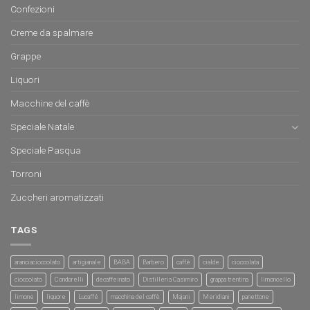
Confezioni
Creme da spalmare
Grappe
Liquori
Macchine del caffè
Speciale Natale
Speciale Pasqua
Torroni
Zuccheri aromatizzati
TAGS
aranciacioccolato
artigianale
BABA
Barbero
caffè
cialde
cioccolata
cioccolato
Condorelli
decaffeinato
Distilleria Casimiro
grappa trentina
limoncello
limone
liquore
Lucaffé
macchina del caffè
Majani
Meridiani
panettone