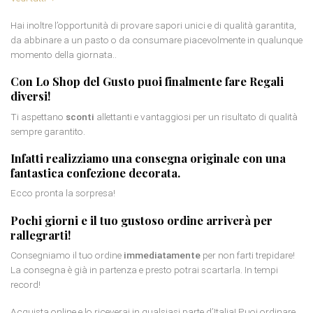
Hai inoltre l’opportunità di provare sapori unici e di qualità garantita,
da abbinare a un pasto o da consumare piacevolmente in qualunque
momento della giornata..
Con Lo Shop del Gusto puoi finalmente fare
Regali
diversi
!
Ti aspettano
sconti
allettanti e vantaggiosi per un risultato di qualità
sempre garantito.
Infatti realizziamo una consegna originale con una
fantastica
confezione decorata
.
Ecco pronta la sorpresa!
Pochi giorni e il tuo gustoso ordine arriverà per
rallegrarti!
Consegniamo il tuo ordine
immediatamente
per non farti trepidare!
La consegna è già in partenza e presto potrai scartarla. In tempi
record!
Acquista online e lo riceverai in qualsiasi parte d’Italia! Puoi ordinare