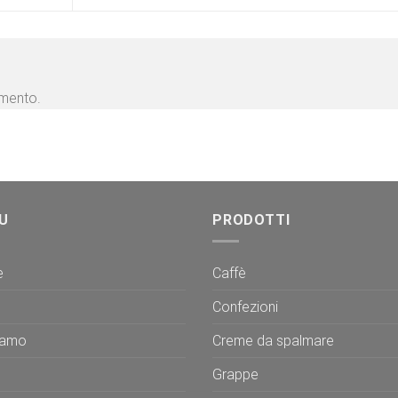
mmento.
U
PRODOTTI
e
Caffè
Confezioni
iamo
Creme da spalmare
Grappe