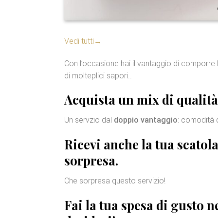
Vedi tutti
→
Con l’occasione hai il vantaggio di comporre 
di molteplici sapori..
Acquista un mix di
qualità
Un servzio dal
doppio vantaggio
: comodità 
Ricevi anche la tua
scatol
sorpresa.
Che sorpresa questo servizio!
Fai la tua spesa di gusto 