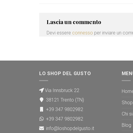
Lascia un commento
Devi essere
connesso
per inviare un co
LO SHOP DEL GUSTO
MEN
Via Innsbruck 22
Hom
38121 Trento (TN)
Shop
+39 347 9802982
Chi s
+39 347 9802982
Blog
info@loshopdelgusto.it