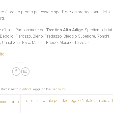
acco è presto pronto per essere spedito. Non preoccuparti della
rd!
e d’Italia! Puoi ordinare dal
Trentino Alto Adige
. Spediamo in tut
, Bedollo, Fierozzo, Bieno, Predazzo, Bleggio Superiore, Ronchi
 Canal San Bovo, Mazzin, Faedo, Albiano, Terzolas.
ito
!
stato inserito in
Articoli
. Aggiungilo ai
segnalibri
.
Torroni di Natale per idee regalo Natale amiche a 
eanno uomo