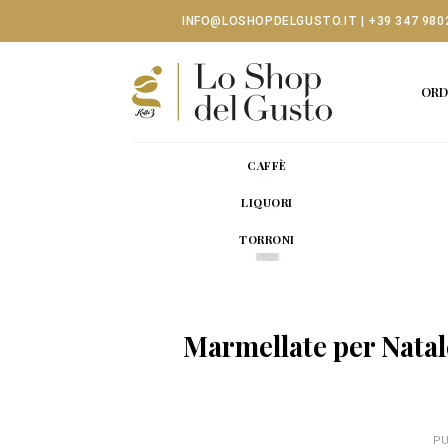
Skip
INFO@LOSHOPDELGUSTO.IT
|
+39 347 980
to
content
ORD
CAFFÈ
LIQUORI
TORRONI
Marmellate per Natale
PU