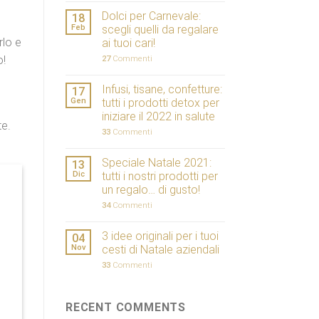
Dolci per Carnevale:
18
Feb
scegli quelli da regalare
rlo e
ai tuoi cari!
o!
27
Commenti
Infusi, tisane, confetture:
17
Gen
tutti i prodotti detox per
iniziare il 2022 in salute
te.
33
Commenti
Speciale Natale 2021:
13
Dic
tutti i nostri prodotti per
un regalo… di gusto!
34
Commenti
3 idee originali per i tuoi
04
Nov
cesti di Natale aziendali
33
Commenti
RECENT COMMENTS