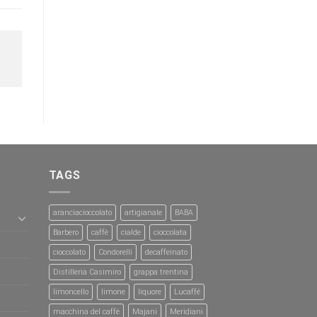
TAGS
aranciacioccolato
artigianale
BABA
Barbero
caffè
cialde
cioccolata
cioccolato
Condorelli
decaffeinato
Distilleria Casimiro
grappa trentina
limoncello
limone
liquore
Lucaffé
macchina del caffè
Majani
Meridiani