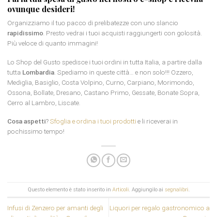
ovunque desideri!
Organizziamo il tuo pacco di prelibatezze con uno slancio
rapidissimo
. Presto vedrai i tuoi acquisti raggiungerti con golosità.
Più veloce di quanto immagini!
Lo Shop del Gusto spedisce i tuoi ordini in tutta Italia, a partire dalla
tutta
Lombardia
. Spediamo in queste città… e non solo!!! Ozzero,
Mediglia, Basiglio, Costa Volpino, Curno, Carpiano, Morimondo,
Ossona, Bollate, Dresano, Castano Primo, Gessate, Bonate Sopra,
Cerro al Lambro, Liscate.
Cosa aspetti
?
Sfoglia e ordina i tuoi prodotti
e li riceverai in
pochissimo tempo!
Questo elemento è stato inserito in
Articoli
. Aggiungilo ai
segnalibri
.
Infusi di Zenzero per amanti degli
Liquori per regalo gastronomico a