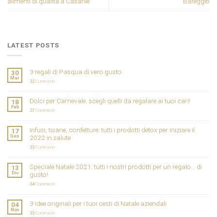
alimenti di qualità a Casarile
Bareggio
LATEST POSTS
3 regali di Pasqua di vero gusto
30
Mar
32
Commenti
Dolci per Carnevale: scegli quelli da regalare ai tuoi cari!
18
Feb
27
Commenti
Infusi, tisane, confetture: tutti i prodotti detox per iniziare il
17
Gen
2022 in salute
33
Commenti
Speciale Natale 2021: tutti i nostri prodotti per un regalo… di
13
Dic
gusto!
34
Commenti
3 idee originali per i tuoi cesti di Natale aziendali
04
Nov
33
Commenti