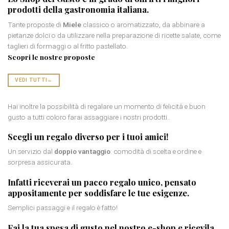
prodotti della gastronomia italiana.
Tante proposte di
Miele
classico o aromatizzato, da abbinare a
pietanze dolci o da utilizzare nella preparazione di ricette salate, come
taglieri di formaggi o al fritto pastellato.
Scopri le nostre proposte
VEDI TUTTI
→
Hai inoltre la possibilità di regalare un momento di felicità e buon
gusto a tutti coloro farai assaggiare i nostri prodotti..
Scegli un
regalo diverso
per i tuoi amici!
Un servizio dal
doppio vantaggio
: comodità di scelta e ordine e
sorpresa assicurata.
Infatti riceverai un
pacco regalo
unico, pensato
appositamente per soddisfare le tue esigenze.
Semplici passaggi e il regalo è fatto!
Fai la tua spesa di gusto nel nostro e-shop e ricevila