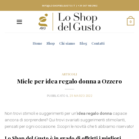
Skip
INFO@LOSHOPDELGUSTO.IT
|
+39 347 9802982
to
content
0
Home
Shop
Chi siamo
Blog
Contatti
ARTICOLI
Miele per idea regalo donna a Ozzero
PUBBLICATO IL
25 MARZO 2022
Non trovi stimoli e suggerimenti per un’
idea regalo donna
capace
ancora di sorprendere? Qui trovi svariati suggerimenti stimolanti,
pensati per ogni occasione. Scopri le novità che ti abbiamo riservato!
Lo Shop del Gusto è in grado di offrirti i migliori