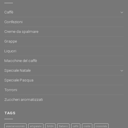
Caffè
Confezioni
Creme da spalmare
Grappe
Liquori
Macchine del caffè
Speciale Natale
Speciale Pasqua
Torroni
Zuccheri aromatizzati
TAGS
aranciacioccolato
artigianale
BABA
Barbero
caffè
cialde
cioccolata