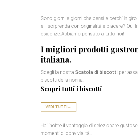
Sono giorni e giorni che pensi e cerchi in gir
e li sorprenda con originalità e piacere? Qui t
esigenze.Abbiamo pensato a tutto noi!
I migliori
prodotti gastro
italiana.
Scegli la nostra
Scatola di biscotti
per assap
biscotti della nonna.
Scopri tutti i biscotti
VEDI TUTTI
→
Hai inoltre il vantaggio di selezionare gustose 
momenti di convivialità..