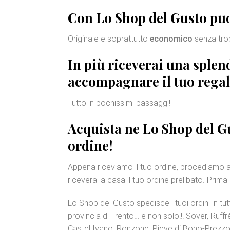
Con Lo Shop del Gusto puo
Originale e soprattutto
economico
senza trop
In più riceverai una sple
accompagnare il tuo regal
Tutto in pochissimi passaggi!
Acquista ne Lo Shop del Gu
ordine!
Appena riceviamo il tuo ordine, procediamo 
riceverai a casa il tuo ordine prelibato. Prima 
Lo Shop del Gusto spedisce i tuoi ordini in tutt
provincia di Trento… e non solo!!! Sover, Ruff
Castel Ivano, Ronzone, Pieve di Bono-Prezzo, 