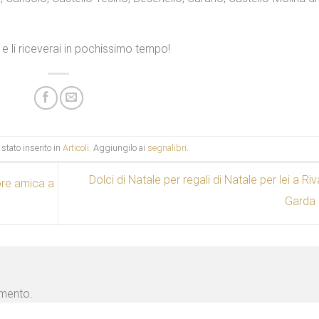
e li riceverai in pochissimo tempo!
stato inserito in
Articoli
. Aggiungilo ai
segnalibri
.
Dolci di Natale per regali di Natale per lei a Riv
ore amica a
Garda
mmento.