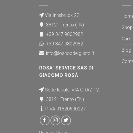
Via Innsbruck 22
Hom
38121 Trento (TN)
Shop
+39 347 9802982
Chi s
+39 347 9802982
Blog
info@loshopdelgusto.it
Conta
ROSA' SERVICE SAS DI
GIACOMO ROSÁ
Sede legale: VIA GRAZ 12
38121 Trento (TN)
P.IVA 01820600227
Privacy Policy