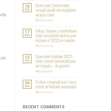
Dolci per Carnevale:
18
Feb
scegli quelli da regalare
vità
ai tuoi cari!
27
Commenti
Infusi, tisane, confetture:
17
Gen
tutti i prodotti detox per
iniziare il 2022 in salute
33
Commenti
Speciale Natale 2021:
13
 dei
Dic
tutti i nostri prodotti per
un regalo… di gusto!
34
Commenti
3 idee originali per i tuoi
04
Nov
cesti di Natale aziendali
33
Commenti
RECENT COMMENTS