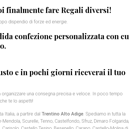
i finalmente fare
Regali diversi
!
po dispendio di forze ed energie.
ndida
confezione personalizzata
con cu
o.
sto e in pochi giorni riceverai il tuo
a organizzare una consegna precisa e veloce. In poco tempo
che te lo aspetti!
a Italia, a partire dal
Trentino Alto Adige
. Spediamo in tutta la
rè-Mendola, Scurelle, Tenno, Castelfondo, Sfruz, Dimaro Folgarida
Carisolo, Castello Tesino, Besenello, Carano, Castello-Molina di