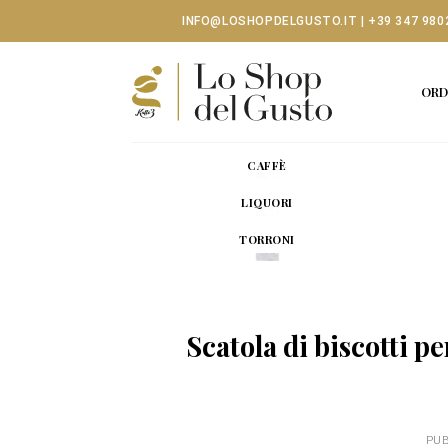
Skip
INFO@LOSHOPDELGUSTO.IT
|
+39 347 980
to
content
ORD
CAFFÈ
LIQUORI
TORRONI
Scatola di biscotti pe
PUB