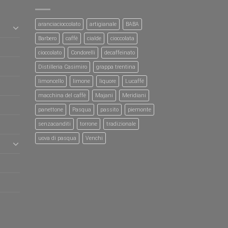
aranciacioccolato
artigianale
BABA
Barbero
caffè
cialde
cioccolata
cioccolato
Condorelli
decaffeinato
Distilleria Casimiro
grappa trentina
limoncello
limone
liquore
Lucaffé
macchina del caffè
Majani
Meridiani
panettone
Pasqua
passito
piemonte
senzacanditi
torrone
tradizionale
uova di pasqua
Venchi