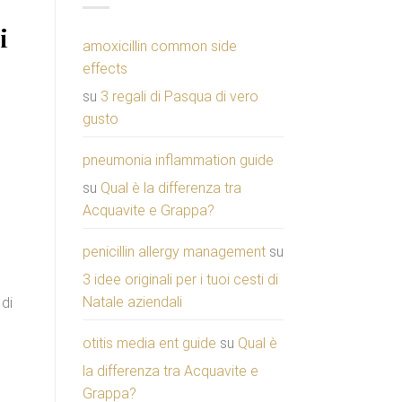
i
amoxicillin common side
effects
su
3 regali di Pasqua di vero
gusto
pneumonia inflammation guide
su
Qual è la differenza tra
Acquavite e Grappa?
penicillin allergy management
su
3 idee originali per i tuoi cesti di
Natale aziendali
 di
otitis media ent guide
su
Qual è
la differenza tra Acquavite e
Grappa?