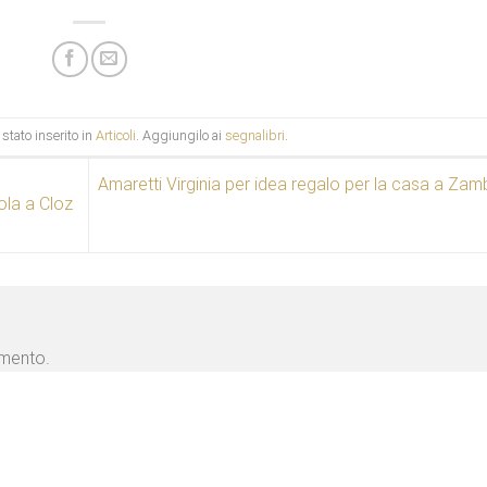
stato inserito in
Articoli
. Aggiungilo ai
segnalibri
.
Amaretti Virginia per idea regalo per la casa a Za
ola a Cloz
mmento.