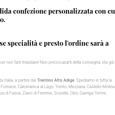
ndida
confezione personalizzata
con cu
o.
se specialità e presto l’ordine sarà a
per non farti trepidare! Non preoccuparti della consegna, sta già
a Italia, a partire dal
Trentino Alto Adige
. Spediamo in tutta la
, Fornace, Calceranica al Lago, Trento, Mezzana, Castello-Molina
 di Fassa, Ziano di Fiemme, Scurelle, Cles, Garniga Terme,