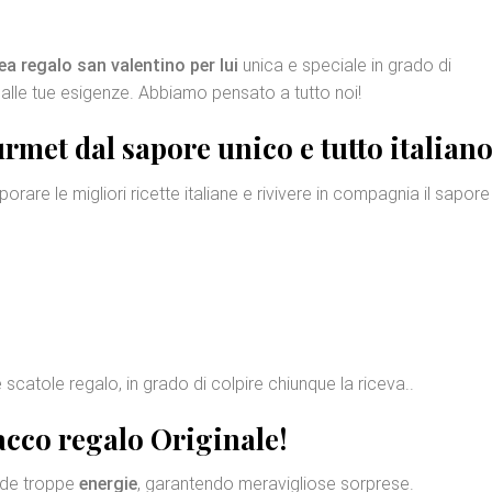
ea regalo san valentino per lui
unica e speciale in grado di
 alle tue esigenze. Abbiamo pensato a tutto noi!
urmet
dal sapore unico e tutto italiano
orare le migliori ricette italiane e rivivere in compagnia il sapore
me scatole regalo, in grado di colpire chiunque la riceva..
acco regalo Originale
!
iede troppe
energie
, garantendo meravigliose sorprese.