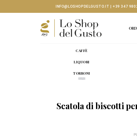
Skip
INFO@LOSHOPDELGUSTO.IT
|
+39 347 980
to
content
ORD
CAFFÈ
LIQUORI
TORRONI
Scatola di biscotti pe
P