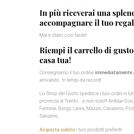
In più riceverai una sple
accompagnare il tuo regal
Mai è stato così facile!
Riempi il carrello di gusto
casa tua!
Consegniamo il tuo ordine
immediatamente
arrivando. In tempi da record!
Lo Shop del Gusto spedisce i tuoi ordini in tutt
provincia di Trento… e non solo!!! Amblar-Don
Fiemme, Borgo Lares, Mazzin, Cavareno, Pozza
Sanzeno.
Acquista subito
i tuoi prodotti preferiti!