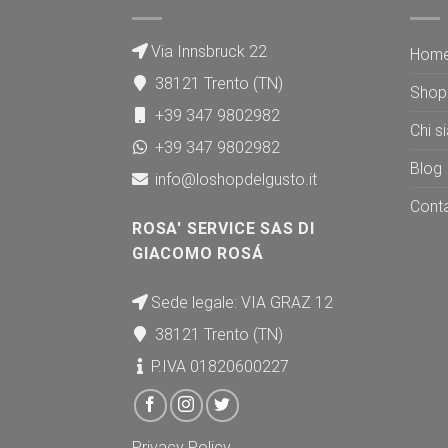
Via Innsbruck 22
Hom
38121 Trento (TN)
Shop
+39 347 9802982
Chi s
+39 347 9802982
Blog
info@loshopdelgusto.it
Conta
ROSA' SERVICE SAS DI
GIACOMO ROSÁ
Sede legale: VIA GRAZ 12
38121 Trento (TN)
P.IVA 01820600227
Privacy Policy