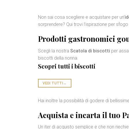
Non sai cosa scegliere e acquistare per un’
id
sorprendere? Qui trovi l’ispirazione per sfogo
Prodotti gastronomici go
Scegli la nostra
Scatola di biscotti
per assap
biscotti della nonna.
Scopri tutti i biscotti
VEDI TUTTI
→
Hai inoltre la possibilità di godere di bellissi
Acquista e incarta il tuo
P
Un iter di acquisto semplice e che non riech