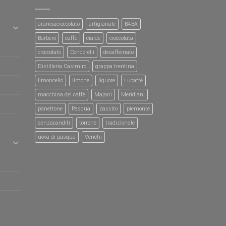
aranciacioccolato
artigianale
BABA
Barbero
caffè
cialde
cioccolata
cioccolato
Condorelli
decaffeinato
Distilleria Casimiro
grappa trentina
limoncello
limone
liquore
Lucaffé
macchina del caffè
Majani
Meridiani
panettone
Pasqua
passito
piemonte
senzacanditi
torrone
tradizionale
uova di pasqua
Venchi