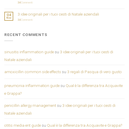
34
Commenti
3 idee originali per i tuoi cesti di Natale aziendali
04
Nov
34
Commenti
RECENT COMMENTS
sinusitis inflammation guide
su
3 idee originali per i tuoi cesti di
Natale aziendali
amoxicillin common side effects
su
3 regali di Pasqua di vero gusto
pneumonia inflammation guide
su
Qual è la differenza tra Acquavite
e Grappa?
penicillin allergy management
su
3 idee originali per i tuoi cesti di
Natale aziendali
otitis media ent guide
su
Qual è la differenza tra Acquavite e Grappa?