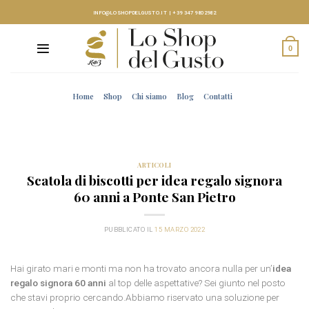
Skip
INFO@LOSHOPDELGUSTO.IT
|
+39 347 9802982
to
content
0
Home
Shop
Chi siamo
Blog
Contatti
ARTICOLI
Scatola di biscotti per idea regalo signora
60 anni a Ponte San Pietro
PUBBLICATO IL
15 MARZO 2022
Hai girato mari e monti ma non ha trovato ancora nulla per un’
idea
regalo signora 60 anni
al top delle aspettative? Sei giunto nel posto
che stavi proprio cercando.Abbiamo riservato una soluzione per