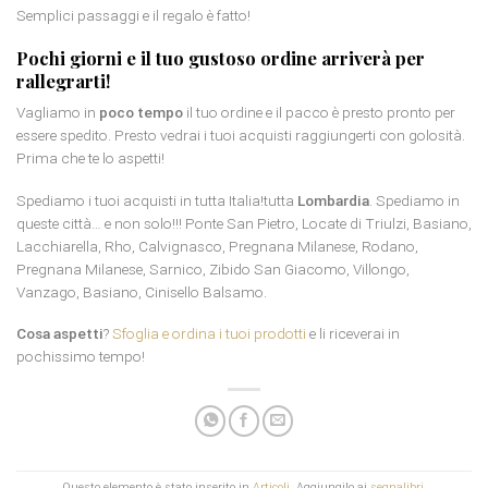
Semplici passaggi e il regalo è fatto!
Pochi giorni e il tuo gustoso ordine arriverà per
rallegrarti!
Vagliamo in
poco tempo
il tuo ordine e il pacco è presto pronto per
essere spedito. Presto vedrai i tuoi acquisti raggiungerti con golosità.
Prima che te lo aspetti!
Spediamo i tuoi acquisti in tutta Italia!tutta
Lombardia
. Spediamo in
queste città… e non solo!!! Ponte San Pietro, Locate di Triulzi, Basiano,
Lacchiarella, Rho, Calvignasco, Pregnana Milanese, Rodano,
Pregnana Milanese, Sarnico, Zibido San Giacomo, Villongo,
Vanzago, Basiano, Cinisello Balsamo.
Cosa aspetti
?
Sfoglia e ordina i tuoi prodotti
e li riceverai in
pochissimo tempo!
Questo elemento è stato inserito in
Articoli
. Aggiungilo ai
segnalibri
.