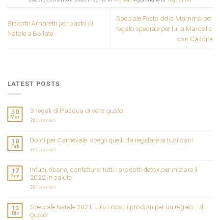
Speciale Festa della Mamma per
Biscotti Amaretti per pasto di
regalo speciale per lui a Marcallo
Natale a Bollate
con Casone
LATEST POSTS
3 regali di Pasqua di vero gusto
30
Mar
33
Commenti
Dolci per Carnevale: scegli quelli da regalare ai tuoi cari!
18
Feb
27
Commenti
Infusi, tisane, confetture: tutti i prodotti detox per iniziare il
17
Gen
2022 in salute
33
Commenti
Speciale Natale 2021: tutti i nostri prodotti per un regalo… di
13
Dic
gusto!