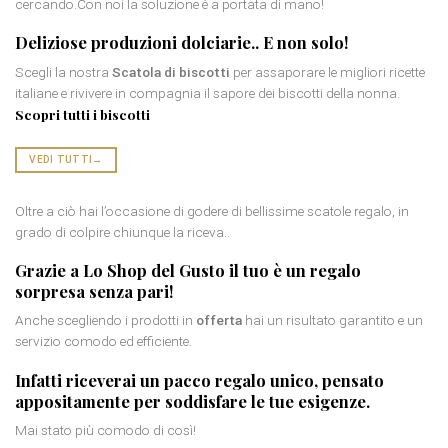
cercando.Con noi la soluzione è a portata di mano!
Deliziose
produzioni dolciarie
.. E non solo!
Scegli la nostra
Scatola di biscotti
per assaporare le migliori ricette
italiane e rivivere in compagnia il sapore dei biscotti della nonna.
Scopri tutti i biscotti
VEDI TUTTI
→
Oltre a ciò hai l’occasione di godere di bellissime scatole regalo, in
grado di colpire chiunque la riceva..
Grazie a Lo Shop del Gusto il tuo è un
regalo
sorpresa
senza pari!
Anche scegliendo i prodotti in
offerta
hai un risultato garantito e un
servizio comodo ed efficiente.
Infatti riceverai un
pacco regalo
unico, pensato
appositamente per soddisfare le tue esigenze.
Mai stato più comodo di così!