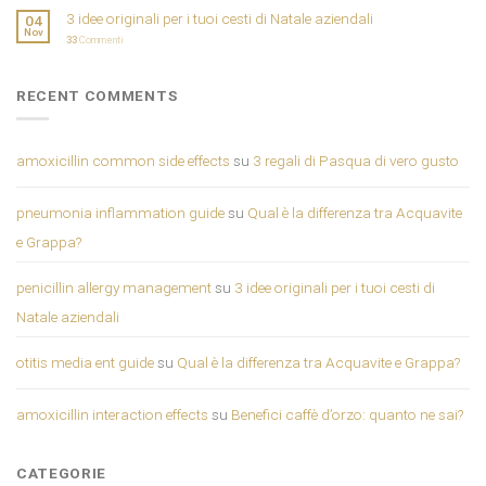
3 idee originali per i tuoi cesti di Natale aziendali
04
Nov
33
Commenti
RECENT COMMENTS
amoxicillin common side effects
su
3 regali di Pasqua di vero gusto
pneumonia inflammation guide
su
Qual è la differenza tra Acquavite
e Grappa?
penicillin allergy management
su
3 idee originali per i tuoi cesti di
Natale aziendali
otitis media ent guide
su
Qual è la differenza tra Acquavite e Grappa?
amoxicillin interaction effects
su
Benefici caffè d’orzo: quanto ne sai?
CATEGORIE