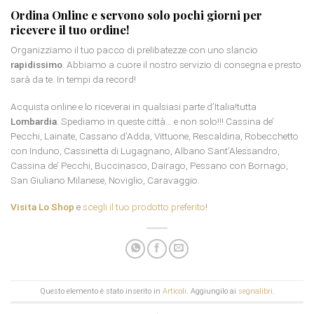
Ordina Online e servono solo pochi giorni per
ricevere il tuo ordine!
Organizziamo il tuo pacco di prelibatezze con uno slancio
rapidissimo
. Abbiamo a cuore il nostro servizio di consegna e presto
sarà da te. In tempi da record!
Acquista online e lo riceverai in qualsiasi parte d’Italia!tutta
Lombardia
. Spediamo in queste città… e non solo!!! Cassina de’
Pecchi, Lainate, Cassano d’Adda, Vittuone, Rescaldina, Robecchetto
con Induno, Cassinetta di Lugagnano, Albano Sant’Alessandro,
Cassina de’ Pecchi, Buccinasco, Dairago, Pessano con Bornago,
San Giuliano Milanese, Noviglio, Caravaggio.
Visita Lo Shop
e
scegli il tuo prodotto preferito
!
Questo elemento è stato inserito in
Articoli
. Aggiungilo ai
segnalibri
.