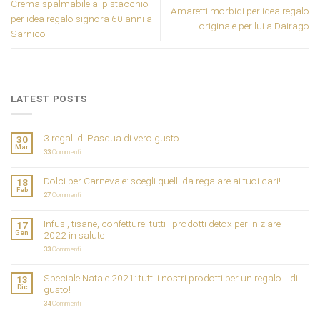
Crema spalmabile al pistacchio
Amaretti morbidi per idea regalo
per idea regalo signora 60 anni a
originale per lui a Dairago
Sarnico
LATEST POSTS
3 regali di Pasqua di vero gusto
30
Mar
33
Commenti
Dolci per Carnevale: scegli quelli da regalare ai tuoi cari!
18
Feb
27
Commenti
Infusi, tisane, confetture: tutti i prodotti detox per iniziare il
17
Gen
2022 in salute
33
Commenti
Speciale Natale 2021: tutti i nostri prodotti per un regalo… di
13
Dic
gusto!
34
Commenti