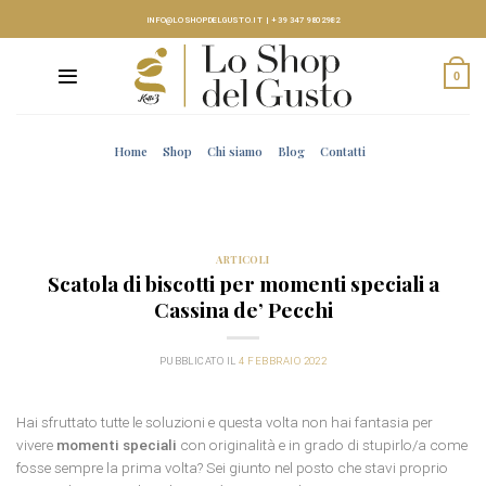
Skip
INFO@LOSHOPDELGUSTO.IT
|
+39 347 9802982
to
content
0
Home
Shop
Chi siamo
Blog
Contatti
ARTICOLI
Scatola di biscotti per momenti speciali a
Cassina de’ Pecchi
PUBBLICATO IL
4 FEBBRAIO 2022
Hai sfruttato tutte le soluzioni e questa volta non hai fantasia per
vivere
momenti speciali
con originalità e in grado di stupirlo/a come
fosse sempre la prima volta? Sei giunto nel posto che stavi proprio