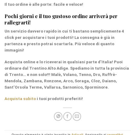
Il tuo ordine è alle porte: facile e veloce!
Pochi giorni e il tuo gustoso ordine arriverà per
rallegrarti!
Un servizio davvero
rapido
in cui ti bastano semplicemente 4
click per acquistare i tuoi prodotti! La consegna è già in
partenza e presto potrai scartarla. Più veloce di quanto
immagini!
Acquista online e lo riceverai in qualsiasi parte d’Italia! Puoi
ordinare dal
Trentino Alto Adige
. Spediamo in tutta la provincia
di Trento… e non solo!!! Malè, Volano, Tenno, Dro, Ruffrè-
Mendola, Zambana, Ronzone, Arco, Soraga, Cloz, Daiano,
Sant’Orsola Terme, Vallarsa, Sarnonico, Sporminore.
Acquista subito
i tuoi prodotti preferiti!
Questo elemento è stato inserito in
Articoli
. Aggiungilo ai
segnalibri
.