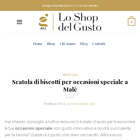
Skip
INFO@LOSHOPDELGUSTO.IT
|
+39 347 9802982
to
content
0
Home
Shop
Chi siamo
Blog
Contatti
ARTICOLI
Scatola di biscotti per occasioni speciale a
Malè
PUBBLICATO IL
10 NOVEMBRE 2021
Hai chiesto consiglio a tutti e nessuno ti è stato d’aiuto per trascorrere
le tue
occasioni speciale
con gusto innovativo e novità succulente
per la tavola? Questo è il posto che stavi cercando. Allora ecco