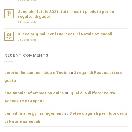
Speciale Natale 2021: tutti i nostri prodotti per un
13
Dic
regalo… di gusto!
34
Commenti
3 idee originali per i tuoi cesti di Natale aziendali
04
Nov
33
Commenti
RECENT COMMENTS
amoxicillin common side effects
su
3 regali di Pasqua di vero
gusto
pneumonia inflammation guide
su
Qual è la differenza tra
Acquavite e Grappa?
penicillin allergy management
su
3 idee originali per i tuoi cesti
di Natale aziendali