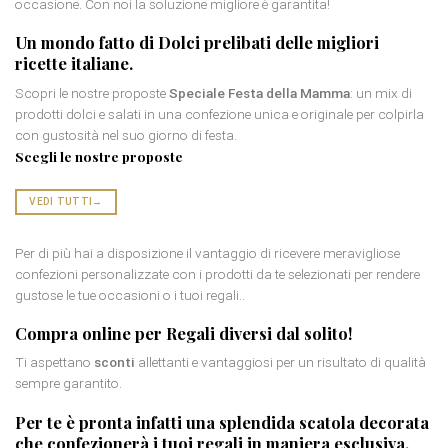
occasione. Con noi la soluzione migliore è garantita!
Un mondo fatto di
Dolci prelibati
delle migliori
ricette italiane.
Scopri le nostre proposte
Speciale Festa della Mamma
: un mix di
prodotti dolci e salati in una confezione unica e originale per colpirla
con gustosità nel suo giorno di festa.
Scegli le nostre proposte
VEDI TUTTI
→
Per di più hai a disposizione il vantaggio di ricevere meravigliose
confezioni personalizzate con i prodotti da te selezionati per rendere
gustose le tue occasioni o i tuoi regali..
Compra online per
Regali diversi dal solito
!
Ti aspettano
sconti
allettanti e vantaggiosi per un risultato di qualità
sempre garantito.
Per te è pronta infatti una splendida
scatola decorata
che confezionerà i tuoi regali in maniera esclusiva.