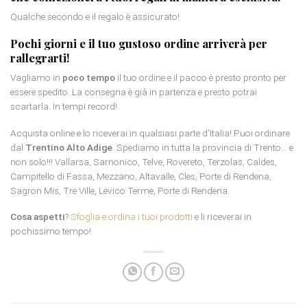
Qualche secondo e il regalo è assicurato!
Pochi giorni e il tuo gustoso ordine arriverà per
rallegrarti!
Vagliamo in
poco tempo
il tuo ordine e il pacco è presto pronto per
essere spedito. La consegna è già in partenza e presto potrai
scartarla. In tempi record!
Acquista online e lo riceverai in qualsiasi parte d’Italia! Puoi ordinare
dal
Trentino Alto Adige
. Spediamo in tutta la provincia di Trento… e
non solo!!! Vallarsa, Sarnonico, Telve, Rovereto, Terzolas, Caldes,
Campitello di Fassa, Mezzano, Altavalle, Cles, Porte di Rendena,
Sagron Mis, Tre Ville, Levico Terme, Porte di Rendena.
Cosa aspetti
?
Sfoglia e ordina i tuoi prodotti
e li riceverai in
pochissimo tempo!