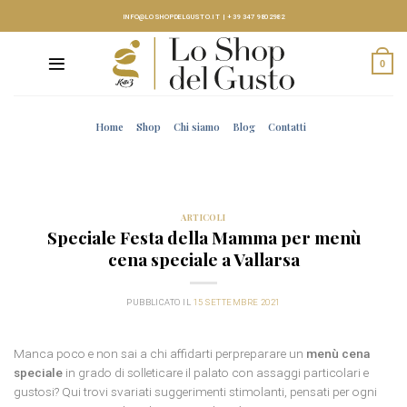
Skip
INFO@LOSHOPDELGUSTO.IT
|
+39 347 9802982
to
content
0
Home
Shop
Chi siamo
Blog
Contatti
ARTICOLI
Speciale Festa della Mamma per menù
cena speciale a Vallarsa
PUBBLICATO IL
15 SETTEMBRE 2021
Manca poco e non sai a chi affidarti perpreparare un
menù cena
speciale
in grado di solleticare il palato con assaggi particolari e
gustosi? Qui trovi svariati suggerimenti stimolanti, pensati per ogni