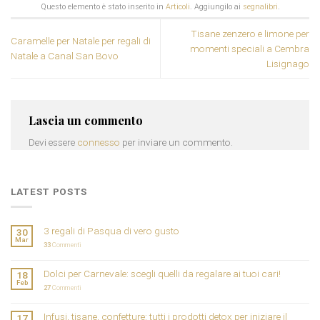
Questo elemento è stato inserito in
Articoli
. Aggiungilo ai
segnalibri
.
Tisane zenzero e limone per
Caramelle per Natale per regali di
momenti speciali a Cembra
Natale a Canal San Bovo
Lisignago
Lascia un commento
Devi essere
connesso
per inviare un commento.
LATEST POSTS
3 regali di Pasqua di vero gusto
30
Mar
33
Commenti
Dolci per Carnevale: scegli quelli da regalare ai tuoi cari!
18
Feb
27
Commenti
Infusi, tisane, confetture: tutti i prodotti detox per iniziare il
17