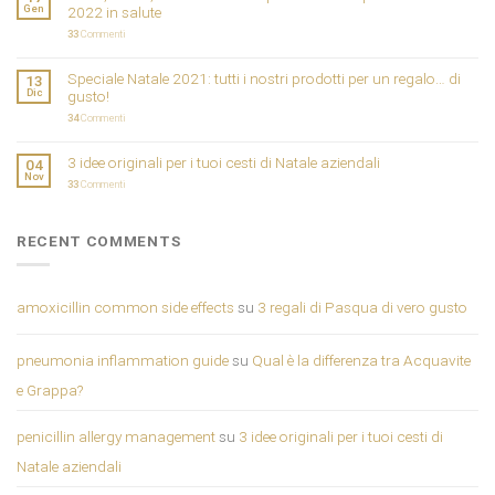
Gen
2022 in salute
33
Commenti
Speciale Natale 2021: tutti i nostri prodotti per un regalo… di
13
Dic
gusto!
34
Commenti
3 idee originali per i tuoi cesti di Natale aziendali
04
Nov
33
Commenti
RECENT COMMENTS
amoxicillin common side effects
su
3 regali di Pasqua di vero gusto
pneumonia inflammation guide
su
Qual è la differenza tra Acquavite
e Grappa?
penicillin allergy management
su
3 idee originali per i tuoi cesti di
Natale aziendali