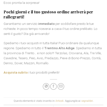
Ecco pronta la sorpresa!
Pochi giorni e il tuo gustoso ordine arriverà per
rallegrarti!
Garantiamo un servizio
immediato
per soddisfare presto le tue
richieste. In poco tempo riceverai a casa il tuo ordine prelibato. Lo
senti il gusto? Sta già arrivando!
Spediamo i tuoi acquisti in tutta Italia! Puoi ordinare da qualunque
regione. Spediamo in tutto il
Trentino Alto Adige
. Spediamo in tutta
la provincia di Trento… e non solo!!! Terzolas, Croviana, Ala, Tre Ville,
Cavedine, Tesero, Peio, Avio, Predazzo, Pieve di Bono-Prezzo, Contà,
Denno, Sover, Mazzin, Romallo.
Acquista subito
i tuoi prodotti preferiti!
Questo elemento è stato inserito in
Articoli
. Aggiungilo ai
segnalibri
.