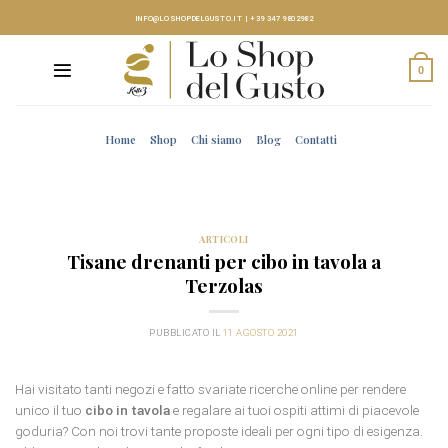
Skip
INFO@LOSHOPDELGUSTO.IT
|
+39 347 9802982
to
content
0
Home
Shop
Chi siamo
Blog
Contatti
ARTICOLI
Tisane drenanti per cibo in tavola a
Terzolas
PUBBLICATO IL
11 AGOSTO 2021
Hai visitato tanti negozi e fatto svariate ricerche online per rendere
unico il tuo
cibo in tavola
e regalare ai tuoi ospiti attimi di piacevole
goduria? Con noi trovi tante proposte ideali per ogni tipo di esigenza.