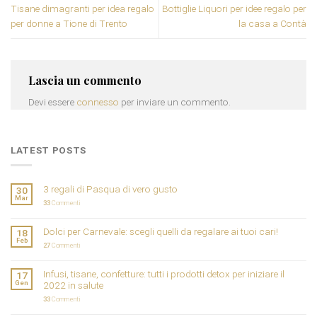
Tisane dimagranti per idea regalo
Bottiglie Liquori per idee regalo per
per donne a Tione di Trento
la casa a Contà
Lascia un commento
Devi essere
connesso
per inviare un commento.
LATEST POSTS
3 regali di Pasqua di vero gusto
30
Mar
33
Commenti
Dolci per Carnevale: scegli quelli da regalare ai tuoi cari!
18
Feb
27
Commenti
Infusi, tisane, confetture: tutti i prodotti detox per iniziare il
17
Gen
2022 in salute
33
Commenti