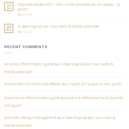
Speciale Natale 2021: tutti i nostri prodotti per un regalo… di
13
Dic
gusto!
34
Commenti
3 idee originali per i tuoi cesti di Natale aziendali
04
Nov
34
Commenti
RECENT COMMENTS
sinusitis inflammation guide
su
3 idee originali per i tuoi cesti di
Natale aziendali
amoxicillin common side effects
su
3 regali di Pasqua di vero gusto
pneumonia inflammation guide
su
Qual è la differenza tra Acquavite
e Grappa?
penicillin allergy management
su
3 idee originali per i tuoi cesti di
Natale aziendali