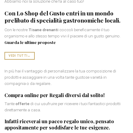
Abbiamo noi la soluzione che fa al caso tuo!
Con Lo Shop del Gusto entri in un mondo
prelibato di
specialità gastronomiche locali
.
Con le nostre
Tisane drenanti
coccoli beneficamente il tuo
organismo e allo stesso tempo vivi il piacere di un gusto genuino.
Guarda le ultime proposte
VEDI TUTTI
→
In più hai il vantaggio di personalizzare la tua composizione di
prodotti e assaggiare in una volta tante gustose varietà in
compagnia o da regalare..
Compra online per
Regali diversi dal solito
!
Tante
offerte
di cui usufruire per ricevere i tuoi fantastici prodotti
direttamente a casa.
Infatti riceverai un
pacco regalo
unico, pensato
appositamente per soddisfare le tue esigenze.