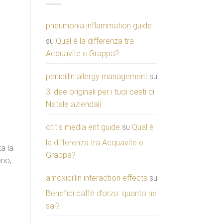
pneumonia inflammation guide
su
Qual è la differenza tra
Acquavite e Grappa?
penicillin allergy management
su
3 idee originali per i tuoi cesti di
Natale aziendali
otitis media ent guide
su
Qual è
la differenza tra Acquavite e
ta la
Grappa?
eno,
amoxicillin interaction effects
su
Benefici caffè d’orzo: quanto ne
sai?