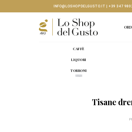
Skip
INFO@LOSHOPDELGUSTO.IT
|
+39 347 980
to
content
ORD
CAFFÈ
LIQUORI
TORRONI
Tisane dre
P