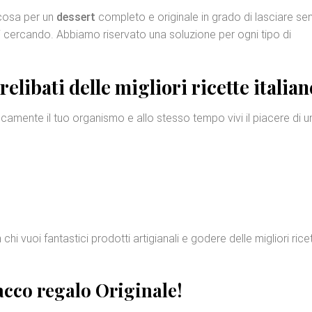
lcosa per un
dessert
completo e originale in grado di lasciare se
tavi cercando. Abbiamo riservato una soluzione per ogni tipo di
relibati
delle migliori ricette italian
camente il tuo organismo e allo stesso tempo vivi il piacere di u
hi vuoi fantastici prodotti artigianali e godere delle migliori rice
acco regalo Originale
!