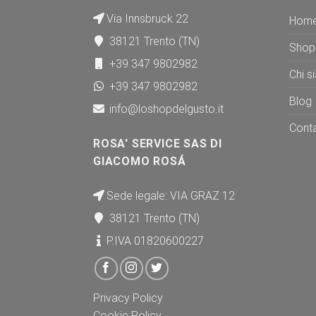
Via Innsbruck 22
Hom
38121 Trento (TN)
Shop
+39 347 9802982
Chi s
+39 347 9802982
Blog
info@loshopdelgusto.it
Conta
ROSA' SERVICE SAS DI
GIACOMO ROSÁ
Sede legale: VIA GRAZ 12
38121 Trento (TN)
P.IVA 01820600227
Privacy Policy
Cookie Policy