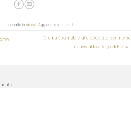
stato inserito in
Articoli
. Aggiungilo ai
segnalibri
.
Crema spalmabile al cioccolato per momen
 uomo
convivialità a Vigo di Fassa
mmento.