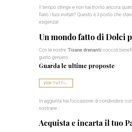
Il tempo stringe e non hai trovto ancora qua
fiato i tuoi invitati? Questo è il posto che s
esigenza!
Un mondo fatto di
Dolci p
Con le nostre
Tisane drenanti
coccoli benefi
gusto genuino.
Guarda le ultime proposte
VEDI TUTTI
→
In aggiunta hai l’occasione di condividere con c
nostrane..
Acquista e incarta il tuo
P