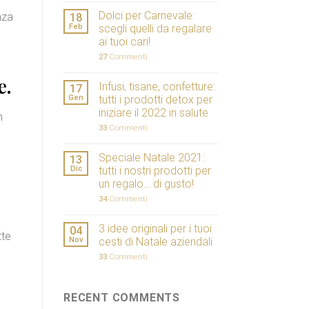
Dolci per Carnevale:
nza
18
Feb
scegli quelli da regalare
ai tuoi cari!
27
Commenti
e.
Infusi, tisane, confetture:
17
Gen
tutti i prodotti detox per
iniziare il 2022 in salute
n
33
Commenti
Speciale Natale 2021:
13
Dic
tutti i nostri prodotti per
un regalo… di gusto!
34
Commenti
3 idee originali per i tuoi
04
tte
Nov
cesti di Natale aziendali
33
Commenti
RECENT COMMENTS