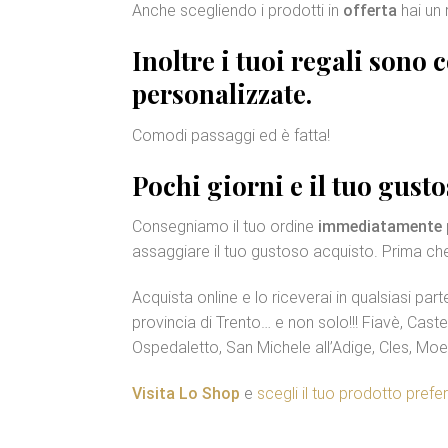
Anche scegliendo i prodotti in
offerta
hai un 
Inoltre i tuoi regali sono 
personalizzate
.
Comodi passaggi ed è fatta!
Pochi giorni e il tuo gusto
Consegniamo il tuo ordine
immediatamente
assaggiare il tuo gustoso acquisto. Prima che 
Acquista online e lo riceverai in qualsiasi part
provincia di Trento… e non solo!!! Fiavè, Cast
Ospedaletto, San Michele all’Adige, Cles, Moe
Visita Lo Shop
e
scegli il tuo prodotto prefer