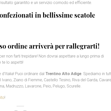
risultato garantito e un servizio comodo ed efficiente.
confezionati in bellissime
scatole
so ordine arriverà per rallegrarti!
per non farti trepidare! Non dovrai aspettare a lungo prima di
te lo aspetti!
e d’Italia! Puoi ordinare dal
Trentino Alto Adige
. Spediamo in tut
el Ivano, Ziano di Fiemme, Castello Tesino, Riva del Garda, Cavar
na, Madruzzo, Lavarone, Peio, Pelugo, Scurelle.
ito
!