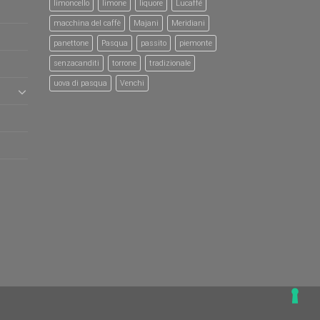
limoncello
limone
liquore
Lucaffé
macchina del caffè
Majani
Meridiani
panettone
Pasqua
passito
piemonte
senzacanditi
torrone
tradizionale
uova di pasqua
Venchi