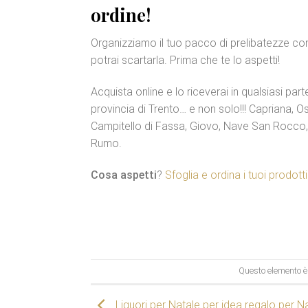
ordine!
Organizziamo il tuo pacco di prelibatezze co
potrai scartarla. Prima che te lo aspetti!
Acquista online e lo riceverai in qualsiasi part
provincia di Trento… e non solo!!! Capriana, 
Campitello di Fassa, Giovo, Nave San Rocco,
Rumo.
Cosa aspetti
?
Sfoglia e ordina i tuoi prodotti
Questo elemento è 
Liquori per Natale per idea regalo per N