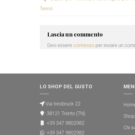
Tenno
Lascia un commento
Devi essere
connesso
per inviare un co
LO SHOP DEL GUSTO
MEN
Via Innsbruck 22
Hom
38121 Trento (TN)
Shop
+39 347 9802982
Chi s
+39 347 9802982