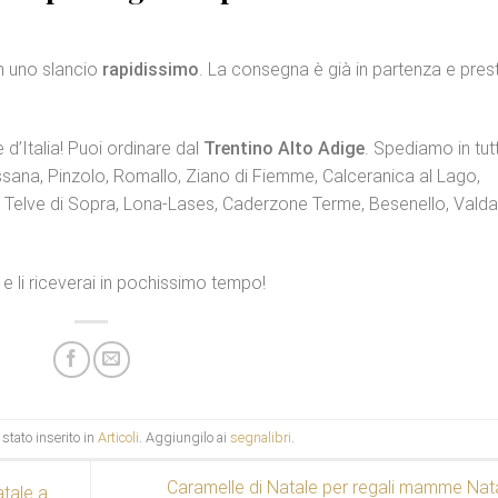
n uno slancio
rapidissimo
. La consegna è già in partenza e pres
e d’Italia! Puoi ordinare dal
Trentino Alto Adige
. Spediamo in tut
Ossana, Pinzolo, Romallo, Ziano di Fiemme, Calceranica al Lago,
 Telve di Sopra, Lona-Lases, Caderzone Terme, Besenello, Vald
e li riceverai in pochissimo tempo!
stato inserito in
Articoli
. Aggiungilo ai
segnalibri
.
Caramelle di Natale per regali mamme Nat
atale a