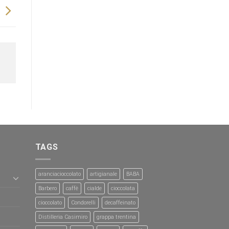
TAGS
aranciacioccolato
artigianale
BABA
Barbero
caffè
cialde
cioccolata
cioccolato
Condorelli
decaffeinato
Distilleria Casimiro
grappa trentina