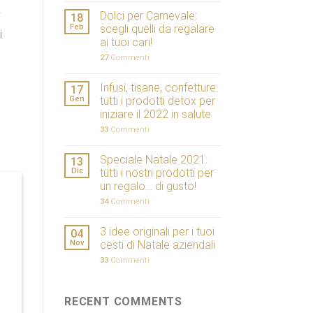
Dolci per Carnevale:
i
18
Feb
scegli quelli da regalare
i
ai tuoi cari!
27
Commenti
Infusi, tisane, confetture:
17
Gen
tutti i prodotti detox per
iniziare il 2022 in salute
33
Commenti
Speciale Natale 2021:
13
Dic
tutti i nostri prodotti per
un regalo… di gusto!
34
Commenti
3 idee originali per i tuoi
04
Nov
cesti di Natale aziendali
33
Commenti
RECENT COMMENTS