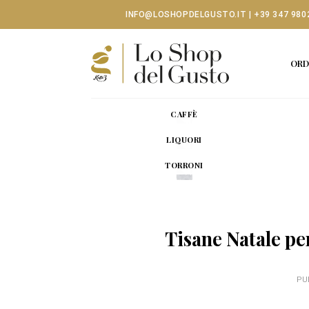
Skip
INFO@LOSHOPDELGUSTO.IT
|
+39 347 980
to
content
ORD
CAFFÈ
LIQUORI
TORRONI
Tisane Natale pe
PU