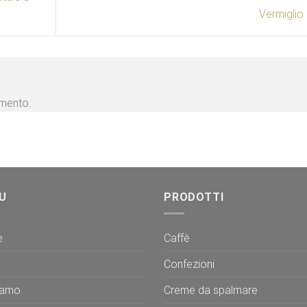
Vermiglio
mmento.
U
PRODOTTI
e
Caffè
Confezioni
iamo
Creme da spalmare