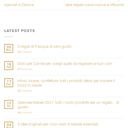
speciali a Zanica
idea regalo casa nuova a Vittuone
LATEST POSTS
3 regali di Pasqua di vero gusto
30
Mar
33
Commenti
Dolci per Carnevale: scegli quelli da regalare ai tuoi cari!
18
Feb
27
Commenti
Infusi, tisane, confetture: tutti i prodotti detox per iniziare il
17
Gen
2022 in salute
33
Commenti
Speciale Natale 2021: tutti i nostri prodotti per un regalo… di
13
Dic
gusto!
34
Commenti
3 idee originali per i tuoi cesti di Natale aziendali
04
Nov