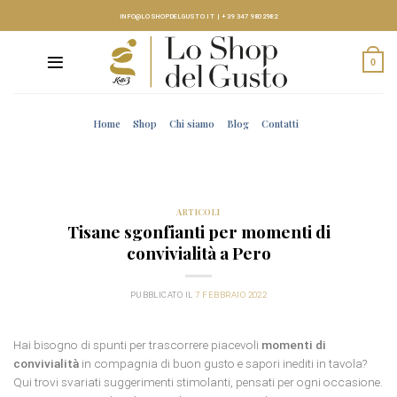
Skip
INFO@LOSHOPDELGUSTO.IT
|
+39 347 9802982
to
content
0
Home
Shop
Chi siamo
Blog
Contatti
ARTICOLI
Tisane sgonfianti per momenti di
convivialità a Pero
PUBBLICATO IL
7 FEBBRAIO 2022
Hai bisogno di spunti per trascorrere piacevoli
momenti di
convivialità
in compagnia di buon gusto e sapori inediti in tavola?
Qui trovi svariati suggerimenti stimolanti, pensati per ogni occasione.