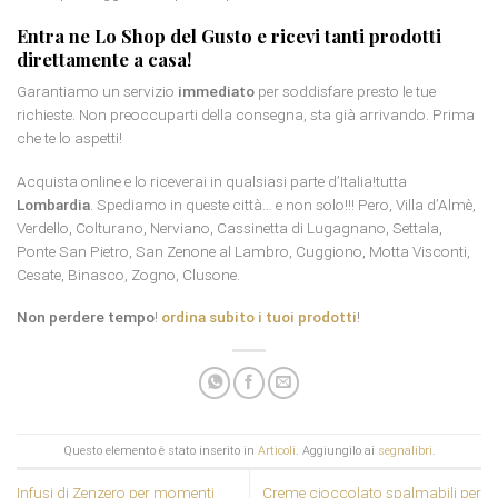
Entra ne Lo Shop del Gusto e ricevi tanti prodotti
direttamente a casa!
Garantiamo un servizio
immediato
per soddisfare presto le tue
richieste. Non preoccuparti della consegna, sta già arrivando. Prima
che te lo aspetti!
Acquista online e lo riceverai in qualsiasi parte d’Italia!tutta
Lombardia
. Spediamo in queste città… e non solo!!! Pero, Villa d’Almè,
Verdello, Colturano, Nerviano, Cassinetta di Lugagnano, Settala,
Ponte San Pietro, San Zenone al Lambro, Cuggiono, Motta Visconti,
Cesate, Binasco, Zogno, Clusone.
Non perdere tempo
!
ordina subito i tuoi prodotti
!
Questo elemento è stato inserito in
Articoli
. Aggiungilo ai
segnalibri
.
Infusi di Zenzero per momenti
Creme cioccolato spalmabili per