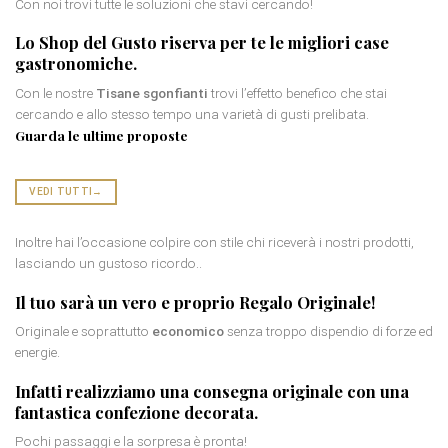
Con noi trovi tutte le soluzioni che stavi cercando!
Lo Shop del Gusto riserva per te le
migliori case
gastronomiche
.
Con le nostre
Tisane sgonfianti
trovi l’effetto benefico che stai
cercando e allo stesso tempo una varietà di gusti prelibata.
Guarda le ultime proposte
VEDI TUTTI
→
Inoltre hai l’occasione colpire con stile chi riceverà i nostri prodotti,
lasciando un gustoso ricordo..
Il tuo sarà un vero e proprio
Regalo Originale
!
Originale e soprattutto
economico
senza troppo dispendio di forze ed
energie.
Infatti realizziamo una consegna originale con una
fantastica
confezione decorata
.
Pochi passaggi e la sorpresa è pronta!