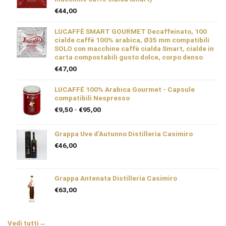
€
44,00
LUCAFFÈ SMART GOURMET Decaffeinato, 100
cialde caffè 100% arabica, Ø35 mm compatibili
SOLO con macchine caffè cialda Smart, cialde in
carta compostabili gusto dolce, corpo denso
€
47,00
LUCAFFÉ 100% Arabica Gourmet - Capsule
compatibili Nespresso
Fascia
€
9,50
-
€
95,00
di
prezzo:
Grappa Uve d'Autunno Distilleria Casimiro
da
€9,50
€
46,00
a
€95,00
Grappa Antenata Distilleria Casimiro
€
63,00
Vedi tutti
→