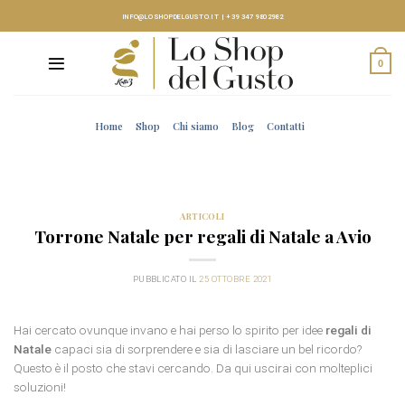
Skip
INFO@LOSHOPDELGUSTO.IT
|
+39 347 9802982
to
content
0
Home
Shop
Chi siamo
Blog
Contatti
ARTICOLI
Torrone Natale per regali di Natale a Avio
PUBBLICATO IL
25 OTTOBRE 2021
Hai cercato ovunque invano e hai perso lo spirito per idee
regali di
Natale
capaci sia di sorprendere e sia di lasciare un bel ricordo?
Questo è il posto che stavi cercando. Da qui uscirai con molteplici
soluzioni!