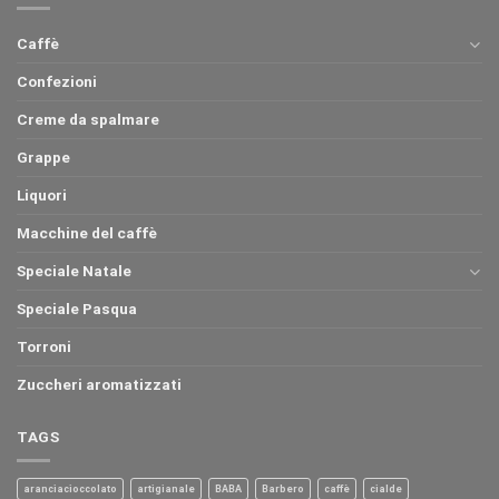
Caffè
Confezioni
Creme da spalmare
Grappe
Liquori
Macchine del caffè
Speciale Natale
Speciale Pasqua
Torroni
Zuccheri aromatizzati
TAGS
aranciacioccolato
artigianale
BABA
Barbero
caffè
cialde