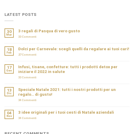
LATEST POSTS
3 regali di Pasqua di vero gusto
30
Mar
33
Commenti
Dolci per Carnevale: scegli quelli da regalare ai tuoi cari!
18
Feb
27
Commenti
Infusi, tisane, confetture: tutti i prodotti detox per
17
Gen
iniziare il 2022 in salute
33
Commenti
Speciale Natale 2021: tutti i nostri prodotti per un
13
Dic
regalo… di gusto!
34
Commenti
3 idee originali per i tuoi cesti di Natale aziendali
04
Nov
34
Commenti
RECENT COMMENTS